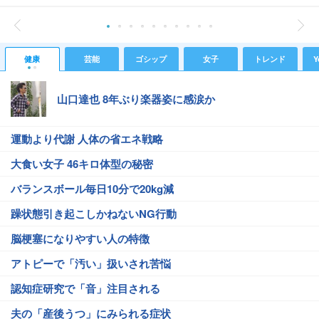
健康
芸能
ゴシップ
女子
トレンド
Y
山口達也 8年ぶり楽器姿に感涙か
運動より代謝 人体の省エネ戦略
大食い女子 46キロ体型の秘密
バランスボール毎日10分で20kg減
躁状態引き起こしかねないNG行動
脳梗塞になりやすい人の特徴
アトピーで「汚い」扱いされ苦悩
認知症研究で「音」注目される
夫の「産後うつ」にみられる症状