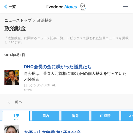
一覧
ニューストップ
>
政治献金
政治献金
『政治献金』に関するニュース記事一覧。トピックスで扱われた注目ニュースを掲載
しています。
2014年4月1日
DHC会長の金に群がった議員たち
同会長は、菅直人元首相に150万円の個人献金を行っていた
と関係者
日刊ゲンダイDIGITAL
10:26
前ヘ
主要
国内
海外
IT 経済
ス
女優・山本舞香 第1子を出産