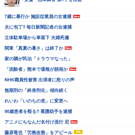
7歳に暴行か 施設従業員の女逮捕
夫に包丁? 毎日新聞記者の女逮捕
立体駐車場から車落下 夫婦死傷
関東「真夏の暑さ」は終了か
家の隣が民泊「トラウマなった」
「泥酔者」熊本で通報が頻発か
NHK職員性被害 出演者に怒りの声
無期刑の「終身刑化」傾向続く
れいわ「いのちの党」に変更へ
90歳患者を殴る? 看護助手を逮捕
アニメにちなんだ名付け流行 尼
藤原竜也「労務改善」をアピール