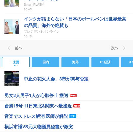
Smart FLASH
20:45
インクが詰まらない「日本のボールペンは世界最高
の品質」海外で絶賛も
プレジデントオンライン
06:15
前ヘ
次ヘ
主要
国内
海外
IT 経済
ス
中止の花火大会、3市が関与否定
男女2人男子1人が心肺停止 搬送
台風15号 11日東北&関東へ最接近
音楽でストレス解消 医師が解説
横浜市議VS元大物議員秘書が激突