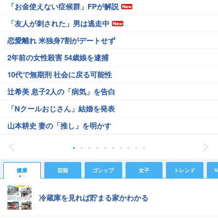
「お金使えない症候群」FPが解説
「友人が刺された」男は逃走中
恋愛離れ 米独身7割がデートせず
2年前の女性殺害 54歳娘を逮捕
10代で無期刑 社会に戻る可能性
辻希美 息子2人の「病気」を告白
「Nクールおじさん」結婚を発表
山本耕史 妻の「推し」を明かす
健康
芸能
ゴシップ
女子
トレンド
Y
冷蔵庫を見れば貯まる家かわかる