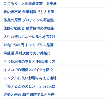
こじるり「人生最高体重」を更新
夏の寝不足 食事制限でも太る訳
体臭の原因 プロテインの可能性
医師が勧める 猫背解消の体操術
人生台無しに…やめるべき7項目
465gで321円 ドンキプリン品薄
麻辣湯 具材次第でカツ丼級に
うつ病患者の本音とNGな接し方
キノコで血糖値スパイクを防ぐ
メンタルに良い影響を与える趣味
「モテるためのヒント」326人に
容姿と寿命 28年追跡で見えた差