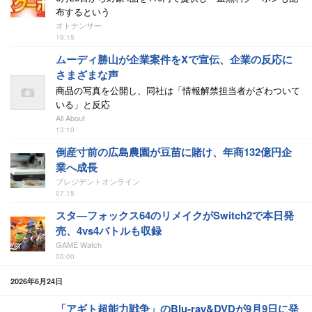
布するという
オトナンサー
19:15
ムーディ勝山が企業案件をXで宣伝、企業の反応に
さまざまな声
商品の写真を公開し、同社は「情報解禁担当者がざわついて
いる」と反応
All About
13:10
倒産寸前の広島農園が豆苗に賭け、年商132億円企
業へ成長
プレジデントオンライン
07:15
スタ―フォックス64のリメイクがSwitch2で本日発
売、4vs4バトルも収録
GAME Watch
00:00
2026年6月24日
「アギト超能力戦争」のBlu-ray&DVDが9月9日に発