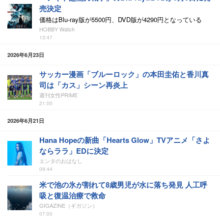
売決定
価格はBlu-ray版が5500円、DVD版が4290円となっている
HOBBY Watch
13:47
2026年6月23日
サッカー漫画「ブルーロック」の本田圭佑と香川真
司は「カス」シーン再炎上
週刊女性PRIME
21:00
2026年6月21日
Hana Hopeの新曲「Hearts Glow」TVアニメ「さよ
ならララ」EDに決定
エンタのおはなし
09:44
米で池の氷が割れて8歳男児が水に落ち発見 人工呼
吸と復温治療で救命
GIGAZINE（ギガジン）
07:00