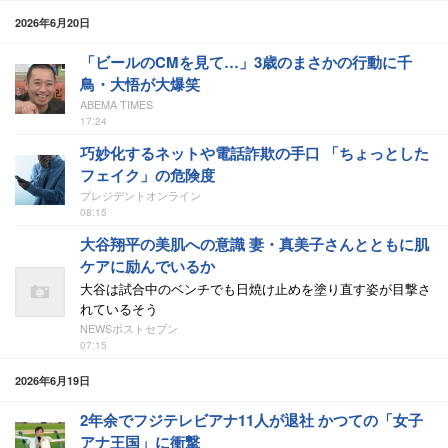
2026年6月20日
「ビールのCMを見て…」3歳のまさかの行動に千
鳥・大悟が大爆笑
ABEMA TIMES
17:24
巧妙化するネットや電話詐欺の手口 「ちょっとした
フェイク」の危険度
プレジデントオンライン
08:15
大谷翔平の美肌への意識 妻・真美子さんとともに肌
ケアに励んでいるか
大谷は試合中のベンチでも日焼け止めを塗り直す姿が目撃さ
れているそう
NEWSポストセブン
07:15
2026年6月19日
2年余でフジテレビアナ11人が退社 かつての「女子
アナ王国」に衝撃