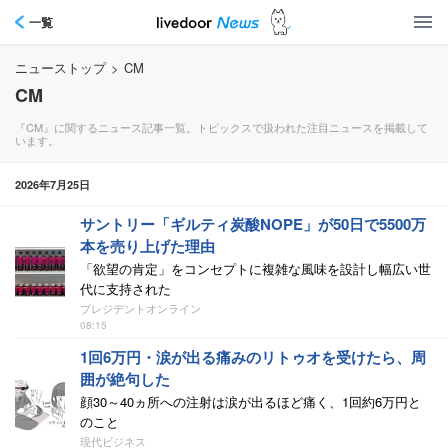
一覧
ニューストップ
>
CM
CM
『CM』に関するニュース記事一覧。トピックスで扱われた注目ニュースを掲載して
います。
2026年7月25日
サントリー「ギルティ炭酸NOPE」が50日で5500万
本を売り上げた理由
「欲望の肯定」をコンセプトに複雑な風味を設計し幅広い世
代に支持された
プレジデントオンライン
08:15
1回6万円・涙が出る痛みのリトゥオを受けたら、周
囲が絶句した
顔30～40ヵ所への注射は涙が出るほど痛く、1回約6万円と
のこと
現代ビジネス