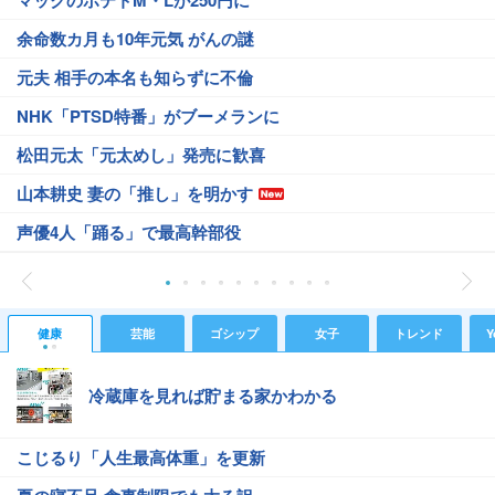
マックのポテトM・Lが250円に
余命数カ月も10年元気 がんの謎
元夫 相手の本名も知らずに不倫
NHK「PTSD特番」がブーメランに
松田元太「元太めし」発売に歓喜
山本耕史 妻の「推し」を明かす
声優4人「踊る」で最高幹部役
健康
芸能
ゴシップ
女子
トレンド
Y
冷蔵庫を見れば貯まる家かわかる
こじるり「人生最高体重」を更新