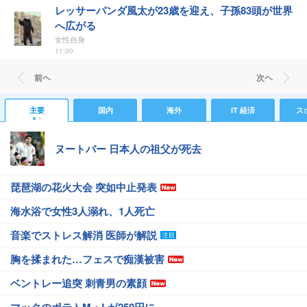
レッサーパンダ風太が23歳を迎え、子孫83頭が世界
へ広がる
女性自身
11:00
前ヘ
次ヘ
主要
国内
海外
IT 経済
ス
ヌートバー 日本人の祖父が死去
琵琶湖の花火大会 突如中止発表
海水浴で女性3人溺れ、1人死亡
音楽でストレス解消 医師が解説
胸を揉まれた…フェスで痴漢被害
ベントレー追突 刺青男の素顔