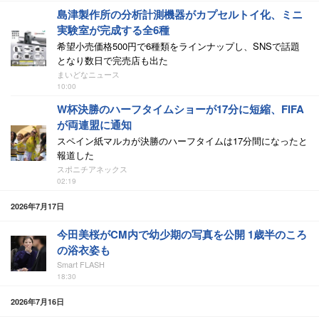
島津製作所の分析計測機器がカプセルトイ化、ミニ
実験室が完成する全6種
希望小売価格500円で6種類をラインナップし、SNSで話題
となり数日で完売店も出た
まいどなニュース
10:00
W杯決勝のハーフタイムショーが17分に短縮、FIFA
が両連盟に通知
スペイン紙マルカが決勝のハーフタイムは17分間になったと
報道した
スポニチアネックス
02:19
2026年7月17日
今田美桜がCM内で幼少期の写真を公開 1歳半のころ
の浴衣姿も
Smart FLASH
18:30
2026年7月16日