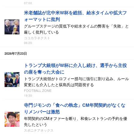
07:00
米老舗誌が北中米W杯を総括、給水タイムや拡大フ
ォーマットに批判
グループステージの質低下や給水タイムの弊害を「失敗」と
厳しく批判している
ココカラネクスト
06:20
2026年7月23日
トランプ大統領がW杯に介入し続け、選手から主役
の座を奪った大会に
トランプ大統領がトロフィー授与に強引に割り込み、ルール
変更にも介入したと荻島氏は問題視する
FOOTBALL ZONE
19:30
寺門ジモンの「食への執念」CM年間契約がなくな
りメンバーは激怒
年間契約のCMオファーを断り、和食レストランの予約を優
先したという
スポニチアネックス