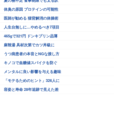
夏の寝不足 食事制限でも太る訳
体臭の原因 プロテインの可能性
医師が勧める 猫背解消の体操術
人生台無しに…やめるべき7項目
465gで321円 ドンキプリン品薄
麻辣湯 具材次第でカツ丼級に
うつ病患者の本音とNGな接し方
キノコで血糖値スパイクを防ぐ
メンタルに良い影響を与える趣味
「モテるためのヒント」326人に
容姿と寿命 28年追跡で見えた差