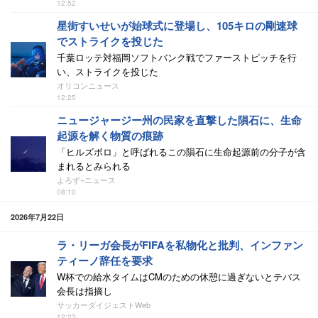
12:52
星街すいせいが始球式に登場し、105キロの剛速球
でストライクを投じた
千葉ロッテ対福岡ソフトバンク戦でファーストピッチを行
い、ストライクを投じた
オリコンニュース
12:25
ニュージャージー州の民家を直撃した隕石に、生命
起源を解く物質の痕跡
「ヒルズボロ」と呼ばれるこの隕石に生命起源前の分子が含
まれるとみられる
よろず~ニュース
08:10
2026年7月22日
ラ・リーガ会長がFIFAを私物化と批判、インファン
ティーノ辞任を要求
W杯での給水タイムはCMのための休憩に過ぎないとテバス
会長は指摘し
サッカーダイジェストWeb
12:23