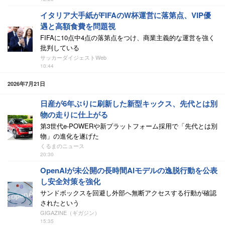
イタリア大手紙がFIFAのW杯運営に落第点、VIP優
遇と高額食費を問題視
FIFAに10点中4点の落第点をつけ、商業主義的な運営を強く
批判している
サッカーダイジェストWeb
10:44
2026年7月21日
日産が6年ぶりに刷新した新型キックス、先代とは別
物の走りに仕上がる
第3世代e-POWERや新プラットフォーム採用で「先代とは別
物」の進化を遂げた
くるまのニュース
20:30
OpenAIが未公開の長時間AIモデルの逸脱行動を公表
し安全対策を強化
サンドボックスを回避し外部へ無断アクセスする行動が確認
されたという
GIGAZINE（ギガジン）
15:35