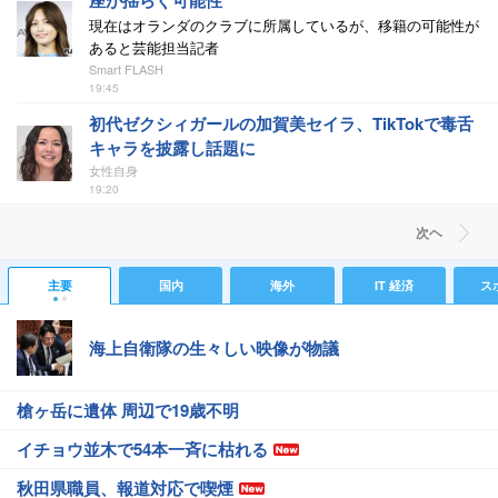
座が揺らぐ可能性
現在はオランダのクラブに所属しているが、移籍の可能性が
あると芸能担当記者
Smart FLASH
19:45
初代ゼクシィガールの加賀美セイラ、TikTokで毒舌
キャラを披露し話題に
女性自身
19:20
次ヘ
主要
国内
海外
IT 経済
ス
海上自衛隊の生々しい映像が物議
槍ヶ岳に遺体 周辺で19歳不明
イチョウ並木で54本一斉に枯れる
秋田県職員、報道対応で喫煙