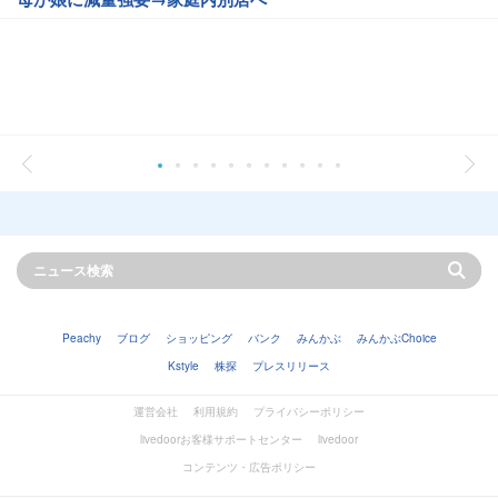
Peachy
ブログ
ショッピング
バンク
みんかぶ
みんかぶChoice
Kstyle
株探
プレスリリース
運営会社
利用規約
プライバシーポリシー
livedoorお客様サポートセンター
livedoor
コンテンツ・広告ポリシー