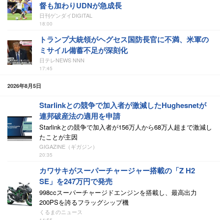
督も加わりUDNが急成長
日刊ゲンダイDIGITAL
18:00
トランプ大統領がヘグセス国防長官に不満、米軍の
ミサイル備蓄不足が深刻化
日テレNEWS NNN
17:45
2026年8月5日
Starlinkとの競争で加入者が激減したHughesnetが
連邦破産法の適用を申請
Starlinkとの競争で加入者が156万人から68万人超まで激減し
たことが主因
GIGAZINE（ギガジン）
20:35
カワサキがスーパーチャージャー搭載の「Z H2
SE」を247万円で発売
998ccスーパーチャージドエンジンを搭載し、最高出力
200PSを誇るフラッグシップ機
くるまのニュース