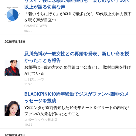
リタイア後に念願の海外旅行も「楽しめない」50代
以上が語る切実な声
「若いうちに行く」が43％で最多だが、50代以上の体力低下
を嘆く声が目立つ
CHANTO WEB
06:30
2026年8月8日
及川光博が一般女性との再婚を発表、新しい命を授
かったことも報告
お相手は一般の方のため詳細は非公表とし、取材自粛を呼び
かけている
日刊スポーツ
11:46
BLACKPINK10周年騒動でジスがファンへ謝罪のメ
ッセージを投稿
YGエンタが直前告知した10周年ミート＆グリートの内容が
ファンの反発を招いたとのこと
スポーツソウル日本版
10:35
2026年8月7日