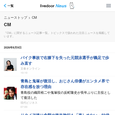
一覧
ニューストップ
>
CM
CM
『CM』に関するニュース記事一覧。トピックスで扱われた注目ニュースを掲載して
います。
2026年8月9日
バイク事故で右膝下を失った元競泳選手が義足で歩
み直す
文春オンライン
10:10
青島と鬼塚が復活し、おじさん俳優がエンタメ界で
存在感を放つ理由
青島役の織田裕二や鬼塚役の反町隆史が長年ぶりに主役とし
て復活した
現代ビジネス
07:00