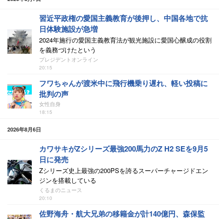
習近平政権の愛国主義教育が後押し、中国各地で抗
日体験施設が急増
2024年施行の愛国主義教育法が観光施設に愛国心醸成の役割
を義務づけたという
プレジデントオンライン
20:15
フワちゃんが渡米中に飛行機乗り遅れ、軽い投稿に
批判の声
女性自身
18:15
2026年8月6日
カワサキがZシリーズ最強200馬力のZ H2 SEを9月5
日に発売
Zシリーズ史上最強の200PSを誇るスーパーチャージドエン
ジンを搭載している
くるまのニュース
20:10
佐野海舟・航大兄弟の移籍金が計140億円、森保監