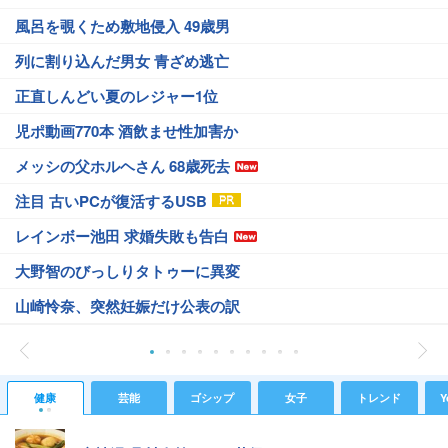
風呂を覗くため敷地侵入 49歳男
列に割り込んだ男女 青ざめ逃亡
正直しんどい夏のレジャー1位
児ポ動画770本 酒飲ませ性加害か
メッシの父ホルヘさん 68歳死去
注目 古いPCが復活するUSB
レインボー池田 求婚失敗も告白
大野智のびっしりタトゥーに異変
山崎怜奈、突然妊娠だけ公表の訳
健康
芸能
ゴシップ
女子
トレンド
Y