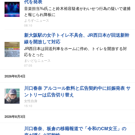
代を発表
音楽担当Yu氏こと鈴木裕容疑者がわいせつ行為の疑いで逮捕
と報じられ降板に
よろず~ニュース
08:10
新大阪駅の女子トイレ不具合、JR西日本が回送新幹
線を開放して対応
JR西日本は回送列車をホームに停め、トイレを開放する対
応をとった
まいどなニュース
07:05
2026年8月4日
川口春奈 アルコール飲料と広告契約中に妊娠発表 サ
ントリーは広告切り替え
女性自身
15:10
2026年8月3日
川口春奈、板倉の移籍報道で「令和のCM女王」の