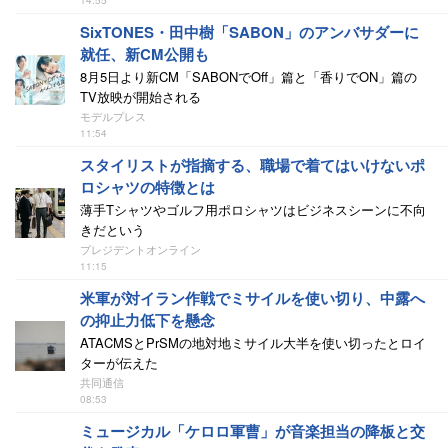
14:55
SixTONES・田中樹「SABON」のアンバサダーに
就任、新CM公開も
8月5日より新CM「SABONでOff」篇と「香りでON」篇の
TV放映が開始される
モデルプレス
11:54
スタイリストが指摘する、職場で着てはいけないポ
ロシャツの特徴とは
薄手Tシャツやゴルフ用ポロシャツはビジネスシーンに不向
きだという
プレジデントオンライン
11:15
米軍が対イラン作戦でミサイルを使い切り、中露へ
の抑止力低下を懸念
ATACMSとPrSMの地対地ミサイル大半を使い切ったとロイ
ターが伝えた
共同通信
08:53
ミュージカル「ケロロ軍曹」が音楽担当の降板と交