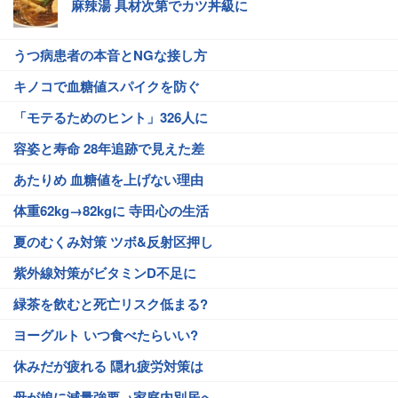
麻辣湯 具材次第でカツ丼級に
うつ病患者の本音とNGな接し方
キノコで血糖値スパイクを防ぐ
「モテるためのヒント」326人に
容姿と寿命 28年追跡で見えた差
あたりめ 血糖値を上げない理由
体重62kg→82kgに 寺田心の生活
夏のむくみ対策 ツボ&反射区押し
紫外線対策がビタミンD不足に
緑茶を飲むと死亡リスク低まる?
ヨーグルト いつ食べたらいい?
休みだが疲れる 隠れ疲労対策は
母が娘に減量強要→家庭内別居へ