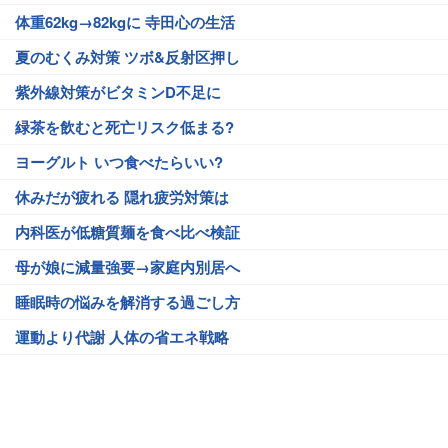
体重62kg→82kgに 寺田心の生活
夏のむくみ対策 ツボ&反射区押し
紫外線対策がビタミンD不足に
緑茶を飲むと死亡リスク低まる?
ヨーグルト いつ食べたらいい?
休みだが疲れる 隠れ疲労対策は
内科医が低糖質麺を食べ比べ検証
母が娘に減量強要→家庭内別居へ
睡眠時の悩みを解消する過ごし方
運動より代謝 人体の省エネ戦略