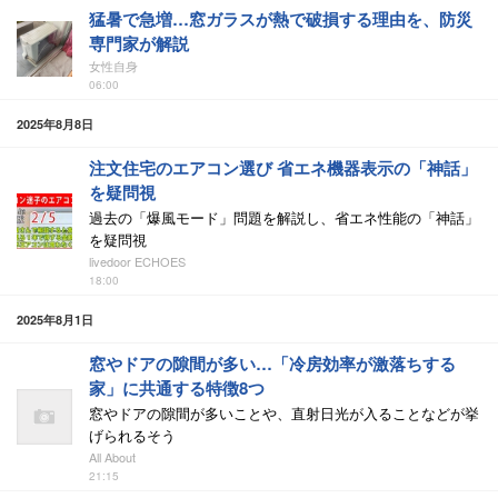
猛暑で急増…窓ガラスが熱で破損する理由を、防災
専門家が解説
女性自身
06:00
2025年8月8日
注文住宅のエアコン選び 省エネ機器表示の「神話」
を疑問視
過去の「爆風モード」問題を解説し、省エネ性能の「神話」
を疑問視
livedoor ECHOES
18:00
2025年8月1日
窓やドアの隙間が多い…「冷房効率が激落ちする
家」に共通する特徴8つ
窓やドアの隙間が多いことや、直射日光が入ることなどが挙
げられるそう
All About
21:15