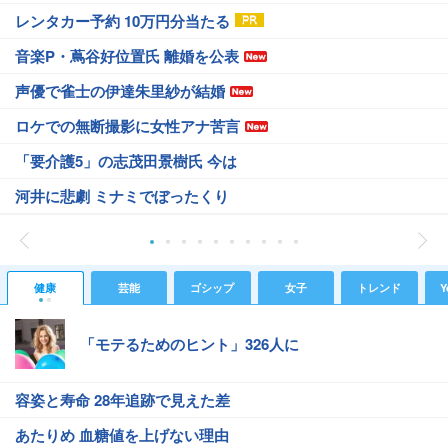
レンタカー予約 10万円分当たる
音楽P・蔦谷好位置氏 離婚を公表
声優で雀士の伊達朱里紗が結婚
ロケでの無断撮影に女性アナ苦言
「要介護5」の志茂田景樹氏 今は
河井に悲劇 ミナミでぼったくり
健康
芸能
ゴシップ
女子
トレンド
Y
「モテるためのヒント」326人に
容姿と寿命 28年追跡で見えた差
あたりめ 血糖値を上げない理由