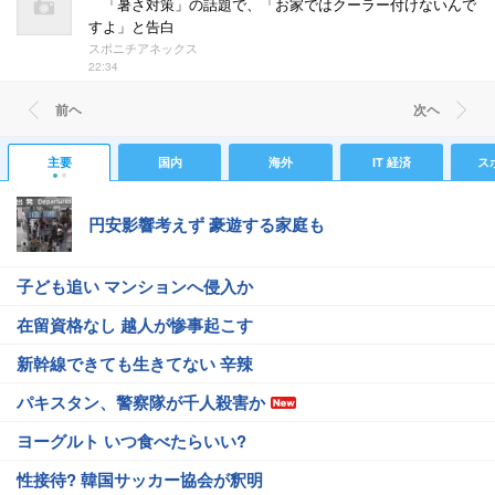
「暑さ対策」の話題で、「お家ではクーラー付けないんで
すよ」と告白
スポニチアネックス
22:34
前ヘ
次ヘ
主要
国内
海外
IT 経済
ス
円安影響考えず 豪遊する家庭も
子ども追い マンションへ侵入か
在留資格なし 越人が惨事起こす
新幹線できても生きてない 辛辣
パキスタン、警察隊が千人殺害か
ヨーグルト いつ食べたらいい?
性接待? 韓国サッカー協会が釈明