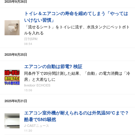
2025年9月26日
トイレ＆エアコンの寿命を縮めてしまう「やっては
いけない習慣」
「流せるシート」をトイレに流す、水洗タンクにペットボト
ルを入れる
日刊SPA!
08:54
2025年8月25日
エアコンの自動は節電? 検証
同条件下で20分間計測した結果、「自動」の電力消費は「冷
房」と大差なしに
livedoor ECHOES
15:06
2025年8月21日
エアコン室外機が耐えられるのは外気温50℃まで？
酷暑でSNS騒然
J-CASTニュース
11:30