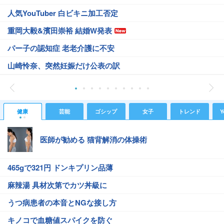
人気YouTuber 白ビキニ加工否定
重岡大毅&濱田崇裕 結婚W発表
パー子の認知症 老老介護に不安
山崎怜奈、突然妊娠だけ公表の訳
健康
芸能
ゴシップ
女子
トレンド
Y
医師が勧める 猫背解消の体操術
465gで321円 ドンキプリン品薄
麻辣湯 具材次第でカツ丼級に
うつ病患者の本音とNGな接し方
キノコで血糖値スパイクを防ぐ