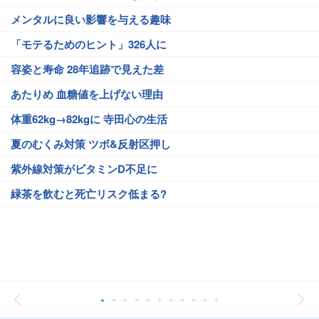
メンタルに良い影響を与える趣味
「モテるためのヒント」326人に
容姿と寿命 28年追跡で見えた差
あたりめ 血糖値を上げない理由
体重62kg→82kgに 寺田心の生活
夏のむくみ対策 ツボ&反射区押し
紫外線対策がビタミンD不足に
緑茶を飲むと死亡リスク低まる?