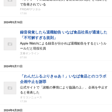
で告発されている
FRIDAYデジタル
17:00
2024年5月16日
録音発覚したら退職勧告 いなば食品社長が通達した
「不可解すぎる規則」
Apple Watchによる録音が分かれば退職勧告をするというル
ールだと現役社員
文春オンライン
07:00
2024年5月11日
「わんだふるぷりきゅあ！」いなば食品とのコラボ
企画中止を謝罪
公式サイトで「諸般の事情により協議の上」、企画を中止す
ると発表した
オリコンニュース
17:39
2024年4月28日