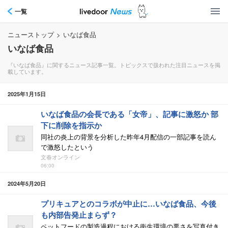
一覧
ニューストップ
>
いなば食品
いなば食品
『いなば食品』に関するニュース記事一覧。トピックスで扱われた注目ニュースを掲
載しています。
2025年1月15日
いなば食品の会長である「女帝」、記事に激怒か 部
下に削除を指示か
同社の炎上の背景を分析した昨年4月配信の一部記事を読ん
で激怒したという
文春オンライン
06:00
2024年5月20日
プリキュアとのコラボが中止に…いなば食品、今後
も内部告発止まらず？
ペットフードの製造過程における衛生環境の悪さを写真付き