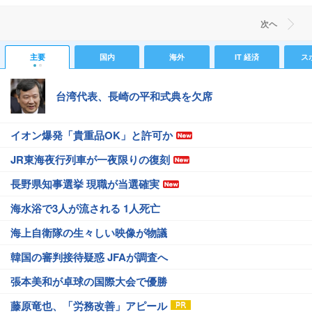
次ヘ
主要
国内
海外
IT 経済
ス
台湾代表、長崎の平和式典を欠席
イオン爆発「貴重品OK」と許可か
JR東海夜行列車が一夜限りの復刻
長野県知事選挙 現職が当選確実
海水浴で3人が流される 1人死亡
海上自衛隊の生々しい映像が物議
韓国の審判接待疑惑 JFAが調査へ
張本美和が卓球の国際大会で優勝
藤原竜也、「労務改善」アピール