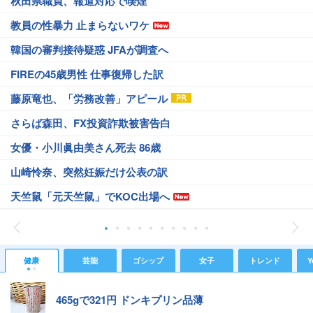
秋田県職員、報道対応で喫煙
教員の性暴力 止まらないワケ
韓国の審判接待疑惑 JFAが調査へ
FIREの45歳男性 仕事復帰した訳
藤原竜也、「労務改善」アピール
さらば森田、FX投資詐欺被害告白
女優・小川眞由美さん死去 86歳
山崎怜奈、突然妊娠だけ公表の訳
天竺鼠「元天竺鼠」でKOC出場へ
健康
芸能
ゴシップ
女子
トレンド
Y
465gで321円 ドンキプリン品薄