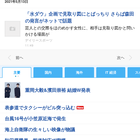
2021年5月13日
「水ダウ」企画で見取り図にとばっちり さらば森田
の発言がネットで話題
芸人との交際をほのめかす女性に、相手は見取り図かと問い
かける場面が
デイリースポーツ
11:49
前ヘ
次ヘ
主要
国内
海外
IT 経済
ス
重岡大毅&濱田崇裕 結婚W発表
表参道でタクシーがビル突っ込む
台風16号が小笠原近海で発生
海上自衛隊の生々しい映像が物議