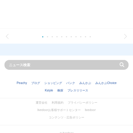
Peachy
ブログ
ショッピング
バンク
みんかぶ
みんかぶChoice
Kstyle
株探
プレスリリース
運営会社
利用規約
プライバシーポリシー
livedoorお客様サポートセンター
livedoor
コンテンツ・広告ポリシー