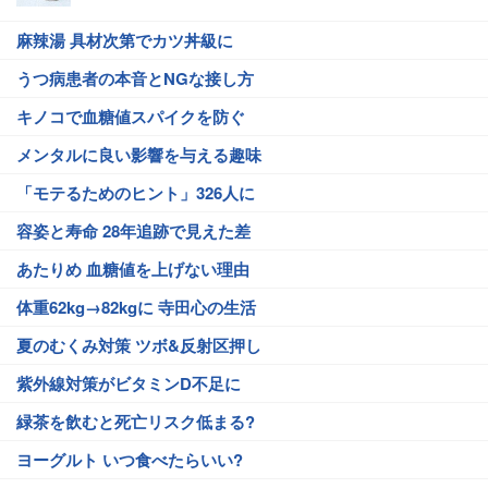
麻辣湯 具材次第でカツ丼級に
うつ病患者の本音とNGな接し方
キノコで血糖値スパイクを防ぐ
メンタルに良い影響を与える趣味
「モテるためのヒント」326人に
容姿と寿命 28年追跡で見えた差
あたりめ 血糖値を上げない理由
体重62kg→82kgに 寺田心の生活
夏のむくみ対策 ツボ&反射区押し
紫外線対策がビタミンD不足に
緑茶を飲むと死亡リスク低まる?
ヨーグルト いつ食べたらいい?