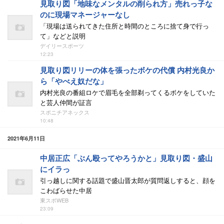
見取り図「地味なメンタルの削られ方」売れっ子な
のに現場マネージャーなし
「現場は送られてきた住所と時間のところに捨て身で行っ
て」などと説明
デイリースポーツ
12:23
見取り図リリーの体を張ったボケの代償 内村光良か
ら「やべえ奴だな」
内村光良の番組ロケで眉毛を全部剃ってくるボケをしていた
と芸人仲間が証言
スポニチアネックス
10:48
2021年6月11日
中居正広「ぶん殴ってやろうかと」見取り図・盛山
にイラっ
引っ越しに関する話題で盛山晋太郎が質問返しすると、顔を
こわばらせた中居
東スポWEB
23:09