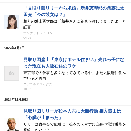
「見取り図リリーから求婚」新井恵理那の暴露に太
田光「今の彼女は？」
相方の盛山晋太郎は「新井さんに花束を渡してましたよ」と
証言
ナリナリドットコム
04:09
2022年1月7日
見取り図盛山「東京はホテル住まい」売れっ子にな
った現在も大阪在住のワケ
東京都での仕事も多くなってきている中、まだ大阪府に住ん
でいると告白
スポニチアネックス
10:27
2021年12月29日
見取り図リリーが松本人志に大胆行動 相方盛山は
「心臓が止まった」
リリーは食事会で強引に、松本のスマホに自身の電話番号を
登録したという