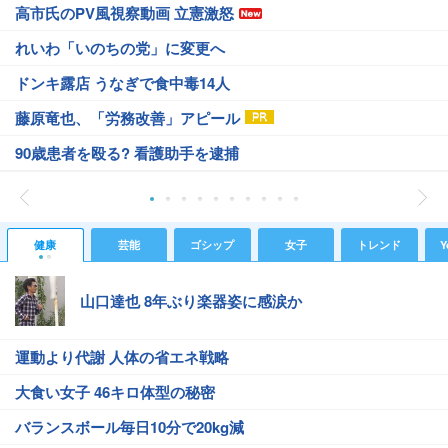
高市氏のPV風視察動画 立憲激怒
れいわ「いのちの党」に変更へ
ドンキ露店 うなぎで食中毒14人
藤原竜也、「労務改善」アピール
90歳患者を殴る? 看護助手を逮捕
健康
芸能
ゴシップ
女子
トレンド
Y
山口達也 8年ぶり楽器姿に感涙か
運動より代謝 人体の省エネ戦略
大食い女子 46キロ体型の秘密
バランスボール毎日10分で20kg減