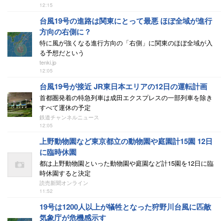
12:15
台風19号の進路は関東にとって最悪 ほぼ全域が進行
方向の右側に？
特に風が強くなる進行方向の「右側」に関東のほぼ全域が入
る予想だという
tenki.jp
12:05
台風19号が接近 JR東日本エリアの12日の運転計画
首都圏発着の特急列車は成田エクスプレスの一部列車を除き
すべて運休の予定
鉄道チャンネルニュース
12:05
上野動物園など東京都立の動物園や庭園計15園 12日
に臨時休園
都は上野動物園といった動物園や庭園など計15園を12日に臨
時休園すると決定
読売新聞オンライン
11:52
19号は1200人以上が犠牲となった狩野川台風に匹敵
気象庁が危機感示す