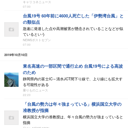
キャリコネニュース
07:00
台風19号 60年前に4600人死亡した「伊勢湾台風」と
の類似点
急速に発達した点や高潮被害が懸念されていることなどが似
ているという
NEWSポストセブン
07:00
2019年10月10日
東名高速の一部区間で通行止め 台風19号による高波
のため
静岡県内の富士IC～清水JCT間下り線で、上り線にも拡大す
る可能性がある
乗りものニュース
22:23
「台風の勢力は年々強まっている」横浜国立大学の
准教授が指摘
横浜国立大学の准教授は、年々台風の勢力が強まっていると
指摘