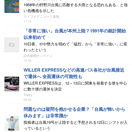
1958年の狩野川台風に匹敵する大雨となる恐れもある、と強
い危機感を示した
ライブドアニュース速報
11:14
「非常に強い」台風が本州上陸？1991年の統計開始
以来初めて
10日夜、やや勢力を弱めて「猛烈」から「非常に強い」に変
わったという
読売新聞オンライン
10:52
WILLER EXPRESSなどの高速バス各社が台風接近
で運休へ 全面運休の可能性も
WILLER EXPRESSは、12～13日に関東を発着する便を中心
に数十便の運休を決定
Traicy
09:56
問題なのは疑問を抱かせる企業？「台風が怖いから
休みます」は非常識か
投稿者は台風19号が上陸すると予想される12日にシフトが入
っているという