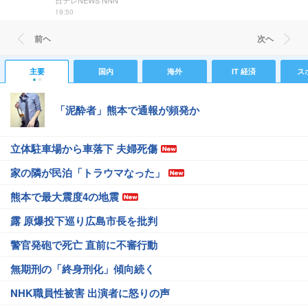
日テレNEWS NNN
19:50
前ヘ
次ヘ
主要
国内
海外
IT 経済
ス
「泥酔者」熊本で通報が頻発か
立体駐車場から車落下 夫婦死傷
家の隣が民泊「トラウマなった」
熊本で最大震度4の地震
露 原爆投下巡り広島市長を批判
警官発砲で死亡 直前に不審行動
無期刑の「終身刑化」傾向続く
NHK職員性被害 出演者に怒りの声