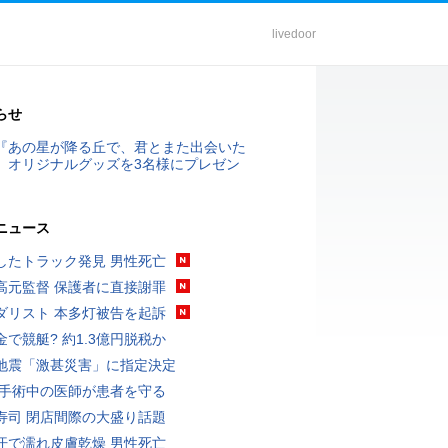
livedoor
らせ
『あの星が降る丘で、君とまた出会いた
』オリジナルグッズを3名様にプレゼン
ニュース
したトラック発見 男性死亡
高元監督 保護者に直接謝罪
ダリスト 本多灯被告を起訴
金で競艇? 約1.3億円脱税か
地震「激甚災害」に指定決定
 手術中の医師が患者を守る
寿司 閉店間際の大盛り話題
汗で濡れ皮膚乾燥 男性死亡