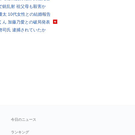
で銃乱射 祖父母も殺害か
優太 10代女性との結婚報告
くん 加藤乃愛との破局発表
啓司氏 逮捕されていたか
今日のニュース
ランキング