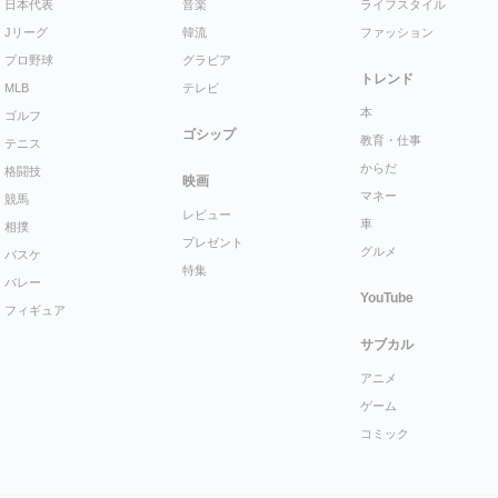
日本代表
音楽
ライフスタイル
Jリーグ
韓流
ファッション
プロ野球
グラビア
トレンド
MLB
テレビ
本
ゴルフ
ゴシップ
教育・仕事
テニス
からだ
格闘技
映画
マネー
競馬
レビュー
車
相撲
プレゼント
グルメ
バスケ
特集
バレー
YouTube
フィギュア
サブカル
アニメ
ゲーム
コミック