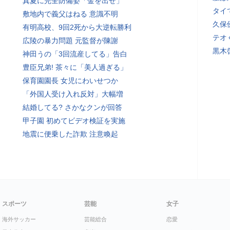
真夏に完全防備姿「金を出せ」
タイ
敷地内で義父はねる 意識不明
久保
有明高校、9回2死から大逆転勝利
テオ
広陵の暴力問題 元監督が陳謝
黒木
神田うの「3回流産してる」告白
豊臣兄弟! 茶々に「美人過ぎる」
保育園園長 女児にわいせつか
「外国人受け入れ反対」大幅増
結婚してる? さかなクンが回答
甲子園 初めてビデオ検証を実施
地震に便乗した詐欺 注意喚起
スポーツ
芸能
女子
海外サッカー
芸能総合
恋愛