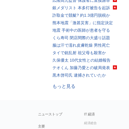
広陵高元監督 保護者に直接謝罪
銀メダリスト 本多灯被告を起訴
詐取金で競艇? 約1.3億円脱税か
熊本地震「激甚災害」に指定決定
地震 手術中の医師が患者を守る
くら寿司 閉店間際の大盛り話題
服は汗で濡れ皮膚乾燥 男性死亡
タイで銃乱射 祖父母も殺害か
久保優太 10代女性との結婚報告
テオくん 加藤乃愛との破局発表
黒木啓司氏 逮捕されていたか
もっと見る
ニューストップ
IT 経済
経済総合
主要