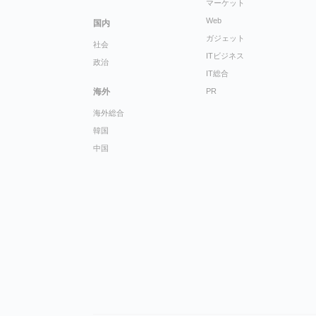
マーケット
Web
国内
ガジェット
社会
ITビジネス
政治
IT総合
海外
PR
海外総合
韓国
中国