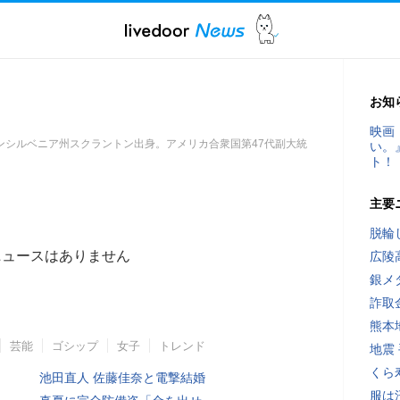
お知
映画
。ペンシルベニア州スクラントン出身。アメリカ合衆国第47代副大統
い。
ト！
主要
脱輪
ニュースはありません
広陵
銀メ
詐取
熊本
芸能
ゴシップ
女子
トレンド
地震
くら
池田直人 佐藤佳奈と電撃結婚
服は