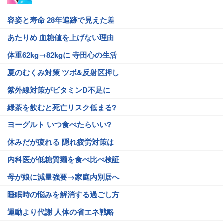
容姿と寿命 28年追跡で見えた差
あたりめ 血糖値を上げない理由
体重62kg→82kgに 寺田心の生活
夏のむくみ対策 ツボ&反射区押し
紫外線対策がビタミンD不足に
緑茶を飲むと死亡リスク低まる?
ヨーグルト いつ食べたらいい?
休みだが疲れる 隠れ疲労対策は
内科医が低糖質麺を食べ比べ検証
母が娘に減量強要→家庭内別居へ
睡眠時の悩みを解消する過ごし方
運動より代謝 人体の省エネ戦略