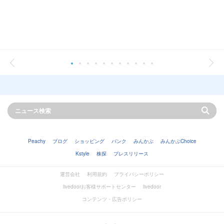
Peachy
ブログ
ショッピング
バンク
みんかぶ
みんかぶChoice
Kstyle
株探
プレスリリース
運営会社
利用規約
プライバシーポリシー
livedoorお客様サポートセンター
livedoor
コンテンツ・広告ポリシー