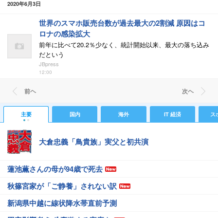
2020年6月3日
世界のスマホ販売台数が過去最大の2割減 原因はコ
ロナの感染拡大
前年に比べて20.2％少なく、統計開始以来、最大の落ち込み
だという
JBpress
12:00
前ヘ
次ヘ
主要
国内
海外
IT 経済
ス
大倉忠義「鳥貴族」実父と初共演
蓮池薫さんの母が94歳で死去
秋篠宮家が「ご静養」されない訳
新潟県中越に線状降水帯直前予測