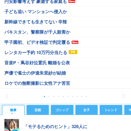
円安影響考えず 豪遊する家庭も
子ども追い マンションへ侵入か
新幹線できても生きてない 辛辣
パキスタン、警察隊が千人殺害か
甲子園初、ビデオ検証で判定覆る
レンタカー予約 10万円分当たる
音楽P・蔦谷好位置氏 離婚を公表
声優で雀士の伊達朱里紗が結婚
ロケでの無断撮影に女性アナ苦言
健康
芸能
ゴシップ
女子
トレンド
Y
「モテるためのヒント」326人に