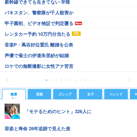
新幹線できても生きてない 辛辣
パキスタン、警察隊が千人殺害か
甲子園初、ビデオ検証で判定覆る
レンタカー予約 10万円分当たる
音楽P・蔦谷好位置氏 離婚を公表
声優で雀士の伊達朱里紗が結婚
ロケでの無断撮影に女性アナ苦言
健康
芸能
ゴシップ
女子
トレンド
Y
「モテるためのヒント」326人に
容姿と寿命 28年追跡で見えた差