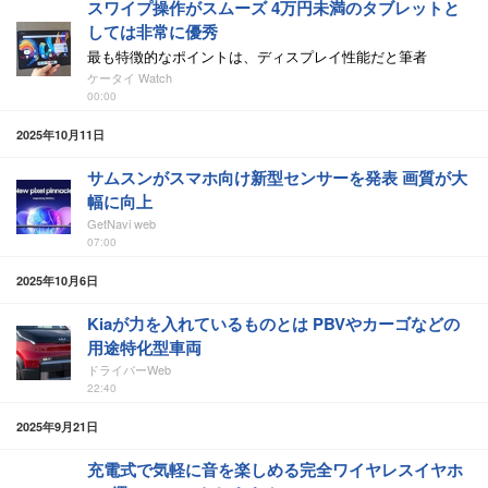
スワイプ操作がスムーズ 4万円未満のタブレットと
しては非常に優秀
最も特徴的なポイントは、ディスプレイ性能だと筆者
ケータイ Watch
00:00
2025年10月11日
サムスンがスマホ向け新型センサーを発表 画質が大
幅に向上
GetNavi web
07:00
2025年10月6日
Kiaが力を入れているものとは PBVやカーゴなどの
用途特化型車両
ドライバーWeb
22:40
2025年9月21日
充電式で気軽に音を楽しめる完全ワイヤレスイヤホ