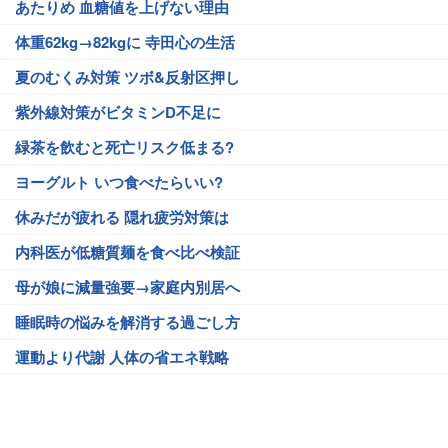
あたりめ 血糖値を上げない理由
体重62kg→82kgに 寺田心の生活
夏のむくみ対策 ツボ&反射区押し
紫外線対策がビタミンD不足に
緑茶を飲むと死亡リスク低まる?
ヨーグルト いつ食べたらいい?
休みだが疲れる 隠れ疲労対策は
内科医が低糖質麺を食べ比べ検証
母が娘に減量強要→家庭内別居へ
睡眠時の悩みを解消する過ごし方
運動より代謝 人体の省エネ戦略