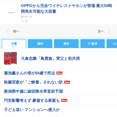
OPPOから完全ワイヤレスイヤホンが登場 最大54時
間再生可能な大容量
BCN＋R
17:30
前ヘ
次ヘ
主要
国内
海外
IT 経済
ス
大倉忠義「鳥貴族」実父と初共演
蓮池薫さんの母が94歳で死去
秋篠宮家が「ご静養」されない訳
新潟県中越に線状降水帯直前予測
円安影響考えず 豪遊する家庭も
子ども追い マンションへ侵入か