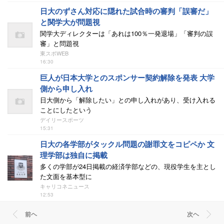
日大のずさん対応に隠れた試合時の審判「誤審だ」
と関学大が問題視
関学大ディレクターは「あれは100％一発退場」「審判の誤
審」と問題視
東スポWEB
16:30
巨人が日本大学とのスポンサー契約解除を発表 大学
側から申し入れ
日大側から「解除したい」との申し入れがあり、受け入れる
ことにしたという
デイリースポーツ
15:31
日大の各学部がタックル問題の謝罪文をコピペか 文
理学部は独自に掲載
多くの学部が24日掲載の経済学部などの、現役学生を主とし
た文面を基本型に
キャリコネニュース
12:53
前ヘ
次ヘ