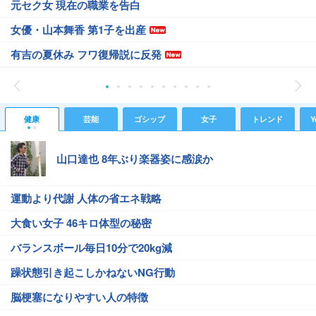
元セク女 現在の職業を告白
女優・山本舞香 第1子を出産
有吉の夏休み フワ復帰説に反発
健康
芸能
ゴシップ
女子
トレンド
Y
山口達也 8年ぶり楽器姿に感涙か
運動より代謝 人体の省エネ戦略
大食い女子 46キロ体型の秘密
バランスボール毎日10分で20kg減
躁状態引き起こしかねないNG行動
脳梗塞になりやすい人の特徴