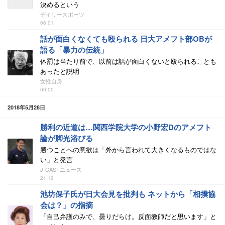
決めるという
デイリースポーツ
06:01
話が面白くなくても殴られる 日大アメフト部OBが
語る「暴力の伝統」
体罰は当たり前で、以前は話が面白くないと殴られることも
あったと説明
女性自身
00:00
2018年5月28日
勝利の近道は…関西学院大学の小野宏Dのアメフト
論が脚光浴びる
勝つことへの意欲は「外から言われて大きくなるものではな
い」と発言
J-CASTニュース
21:19
池坊保子氏が日大会見を批判も ネットから「相撲協
会は？」の指摘
「自己弁護のみで、曇りだらけ。反面教師だと思います」と