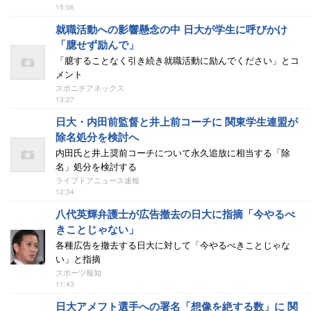
15:06
就職活動への影響懸念の中 日大が学生に呼びかけ
「臆せず励んで」
「臆することなく引き続き就職活動に励んでください」とコ
メント
スポニチアネックス
13:27
日大・内田前監督と井上前コーチに 関東学生連盟が
除名処分を検討へ
内田氏と井上奨前コーチについて永久追放に相当する「除
名」処分を検討する
ライブドアニュース速報
12:34
八代英輝弁護士が広告撤去の日大に指摘「今やるべ
きことじゃない」
各種広告を撤去する日大に対して「今やるべきことじゃな
い」と指摘
スポーツ報知
11:43
日大アメフト選手への署名「想像を絶する数」に 関