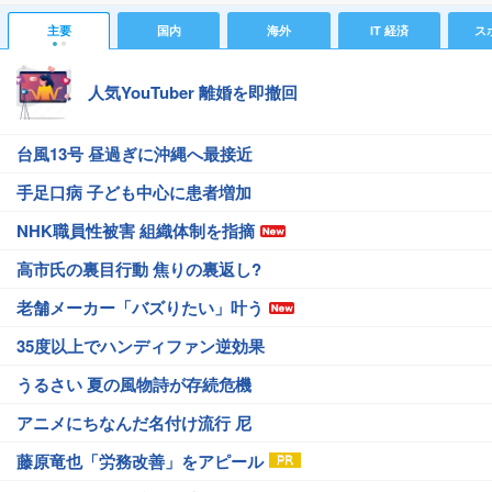
主要
国内
海外
IT 経済
ス
人気YouTuber 離婚を即撤回
台風13号 昼過ぎに沖縄へ最接近
手足口病 子ども中心に患者増加
NHK職員性被害 組織体制を指摘
高市氏の裏目行動 焦りの裏返し?
老舗メーカー「バズりたい」叶う
35度以上でハンディファン逆効果
うるさい 夏の風物詩が存続危機
アニメにちなんだ名付け流行 尼
藤原竜也「労務改善」をアピール