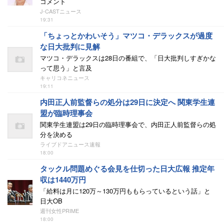
コメント
J-CASTニュース
19:31
「ちょっとかわいそう」マツコ・デラックスが過度
な日大批判に見解
マツコ・デラックスは28日の番組で、「日大批判しすぎかな
って思う」と言及
キャリコネニュース
19:11
内田正人前監督らの処分は29日に決定へ 関東学生連
盟が臨時理事会
関東学生連盟は29日の臨時理事会で、内田正人前監督らの処
分を決める
ライブドアニュース速報
18:00
タックル問題めぐる会見を仕切った日大広報 推定年
収は1440万円
「給料は月に120万～130万円ももらっているという話」と
日大OB
週刊女性PRIME
18:00