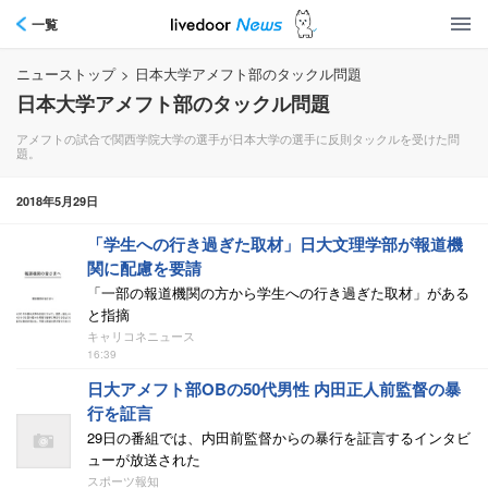
一覧
ニューストップ
>
日本大学アメフト部のタックル問題
日本大学アメフト部のタックル問題
アメフトの試合で関西学院大学の選手が日本大学の選手に反則タックルを受けた問
題。
2018年5月29日
「学生への行き過ぎた取材」日大文理学部が報道機
関に配慮を要請
「一部の報道機関の方から学生への行き過ぎた取材」がある
と指摘
キャリコネニュース
16:39
日大アメフト部OBの50代男性 内田正人前監督の暴
行を証言
29日の番組では、内田前監督からの暴行を証言するインタビ
ューが放送された
スポーツ報知