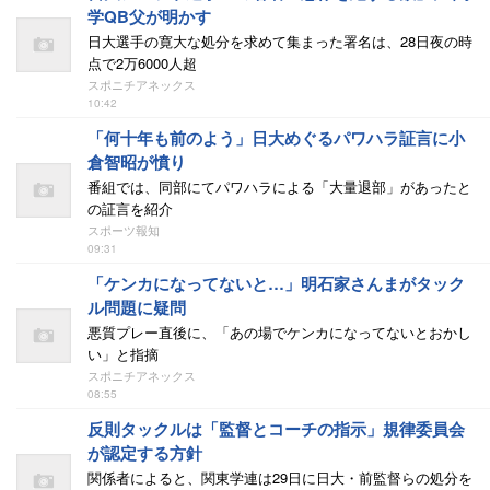
学QB父が明かす
日大選手の寛大な処分を求めて集まった署名は、28日夜の時
点で2万6000人超
スポニチアネックス
10:42
「何十年も前のよう」日大めぐるパワハラ証言に小
倉智昭が憤り
番組では、同部にてパワハラによる「大量退部」があったと
の証言を紹介
スポーツ報知
09:31
「ケンカになってないと…」明石家さんまがタック
ル問題に疑問
悪質プレー直後に、「あの場でケンカになってないとおかし
い」と指摘
スポニチアネックス
08:55
反則タックルは「監督とコーチの指示」規律委員会
が認定する方針
関係者によると、関東学連は29日に日大・前監督らの処分を