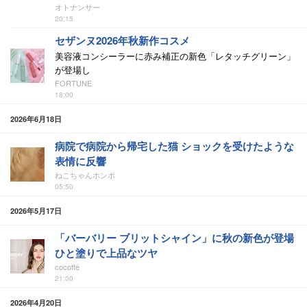
オトナンサー
20:15
セザンヌ2026年秋新作コスメ
美容液コンシーラーに赤み補正の新色「レタッチグリーン」
が登場し
FORTUNE
18:00
2026年6月18日
病院で病院から帰宅した猫 ショックを受けたような
表情に反響
ねこちゃんホンポ
05:50
2026年5月17日
「バーバリー ブリットシャイン」に秋の新色が登場
ひと塗りで上品なツヤ
cocotte
21:00
2026年4月20日