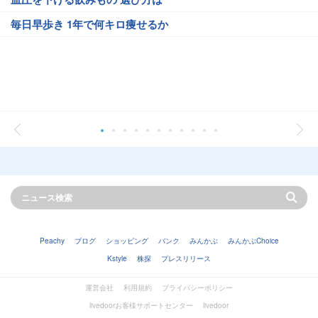
毎日早歩き 1年で何キロ痩せるか
Peachy
ブログ
ショッピング
バンク
みんかぶ
みんかぶChoice
Kstyle
株探
プレスリリース
運営会社
利用規約
プライバシーポリシー
livedoorお客様サポートセンター
livedoor