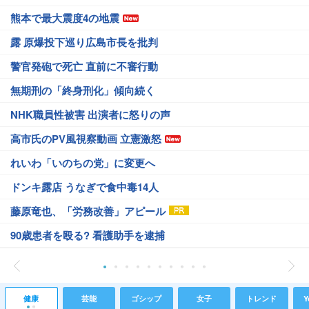
熊本で最大震度4の地震
露 原爆投下巡り広島市長を批判
警官発砲で死亡 直前に不審行動
無期刑の「終身刑化」傾向続く
NHK職員性被害 出演者に怒りの声
高市氏のPV風視察動画 立憲激怒
れいわ「いのちの党」に変更へ
ドンキ露店 うなぎで食中毒14人
藤原竜也、「労務改善」アピール
90歳患者を殴る? 看護助手を逮捕
健康
芸能
ゴシップ
女子
トレンド
Y