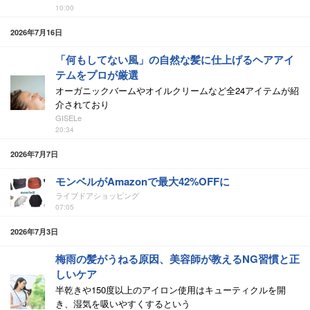
10:00
2026年7月16日
「何もしてない風」の自然な髪に仕上げるヘアアイ
テムをプロが厳選
オーガニックバームやオイルクリームなど全24アイテムが紹
介されており
GISELe
20:34
2026年7月7日
モンベルがAmazonで最大42%OFFに
ライブドアショッピング
07:05
2026年7月3日
梅雨の髪がうねる原因、美容師が教えるNG習慣と正
しいケア
半乾きや150度以上のアイロン使用はキューティクルを開
き、湿気を吸いやすくするという