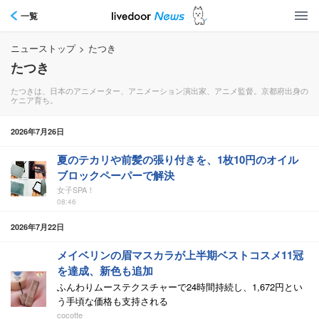
一覧
ニューストップ
>
たつき
たつき
たつきは、日本のアニメーター、アニメーション演出家、アニメ監督。京都府出身の
ケニア育ち。
2026年7月26日
夏のテカリや前髪の張り付きを、1枚10円のオイル
ブロックペーパーで解決
女子SPA！
08:46
2026年7月22日
メイベリンの眉マスカラが上半期ベストコスメ11冠
を達成、新色も追加
ふんわりムーステクスチャーで24時間持続し、1,672円とい
う手頃な価格も支持される
cocotte