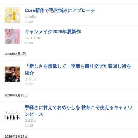
Cure新作で毛穴悩みにアプローチ
cocotte
18:30
キャンメイク2026年夏新作
FORTUNE
18:00
2026年3月5日
「新しさを想像して」季節を織り交ぜた着回し術を
紹介
GISELe
21:37
2026年2月25日
手軽さに甘えておめかしを 秋冬こそ使えるキャミワ
ンピース
GISELe
21:52
2026年2月24日