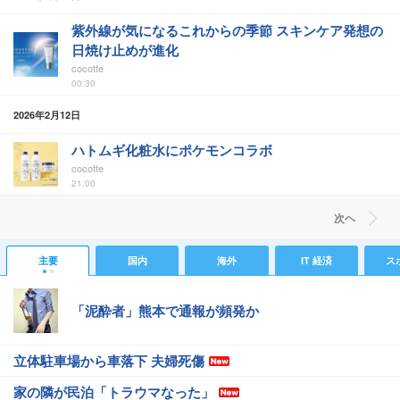
紫外線が気になるこれからの季節 スキンケア発想の
日焼け止めが進化
cocotte
00:30
2026年2月12日
ハトムギ化粧水にポケモンコラボ
cocotte
21:00
次ヘ
主要
国内
海外
IT 経済
ス
「泥酔者」熊本で通報が頻発か
立体駐車場から車落下 夫婦死傷
家の隣が民泊「トラウマなった」