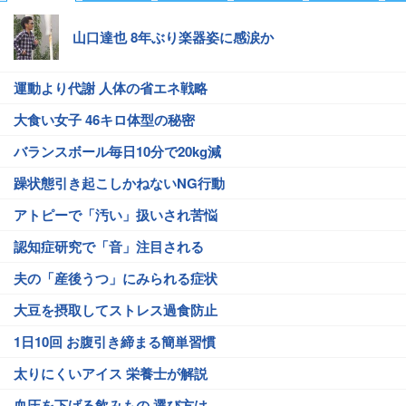
山口達也 8年ぶり楽器姿に感涙か
運動より代謝 人体の省エネ戦略
大食い女子 46キロ体型の秘密
バランスボール毎日10分で20kg減
躁状態引き起こしかねないNG行動
アトピーで「汚い」扱いされ苦悩
認知症研究で「音」注目される
夫の「産後うつ」にみられる症状
大豆を摂取してストレス過食防止
1日10回 お腹引き締まる簡単習慣
太りにくいアイス 栄養士が解説
血圧を下げる飲みもの 選び方は