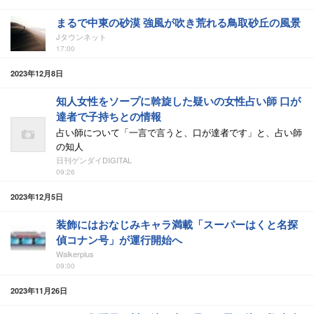
まるで中東の砂漠 強風が吹き荒れる鳥取砂丘の風景
Jタウンネット
17:00
2023年12月8日
知人女性をソープに斡旋した疑いの女性占い師 口が
達者で子持ちとの情報
占い師について「一言で言うと、口が達者です」と、占い師
の知人
日刊ゲンダイDIGITAL
09:26
2023年12月5日
装飾にはおなじみキャラ満載「スーパーはくと名探
偵コナン号」が運行開始へ
Walkerplus
09:00
2023年11月26日