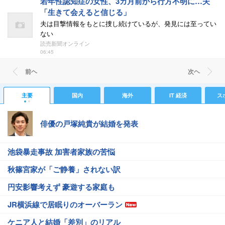
若年性認知症の女性、3カ月前から行方不明に…夫
「生きて会えると信じる」
夫は目撃情報をもとに捜し続けているが、発見には至ってい
ない
読売新聞オンライン
06:45
前ヘ
次ヘ
主要
国内
海外
IT 経済
ス
俳優の戸塚純貴が結婚を発表
池袋暴走事故 加害者家族の苦悩
秋篠宮家が「ご静養」されない訳
円安影響考えず 豪遊する家庭も
JR横浜線で居眠りのオーバーラン
ケニア人と結婚「差別」のリアル