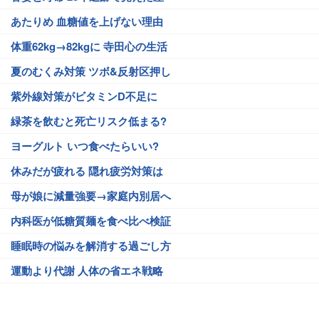
あたりめ 血糖値を上げない理由
体重62kg→82kgに 寺田心の生活
夏のむくみ対策 ツボ&反射区押し
紫外線対策がビタミンD不足に
緑茶を飲むと死亡リスク低まる?
ヨーグルト いつ食べたらいい?
休みだが疲れる 隠れ疲労対策は
母が娘に減量強要→家庭内別居へ
内科医が低糖質麺を食べ比べ検証
睡眠時の悩みを解消する過ごし方
運動より代謝 人体の省エネ戦略