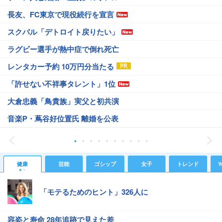
長友、FC東京で現役続行を宣言
スクバル「デトロイト戻りたい」
ラグビー選手が熱中症で倒れ死亡
レンタカー予約 10万円分当たる
「許せない不祥事タレント」1位
大倉忠義「鳥貴族」実父と初共演
音楽P・蔦谷好位置氏 離婚を公表
健康
芸能
ゴシップ
女子
トレンド
Y
「モテるためのヒント」326人に
容姿と寿命 28年追跡で見えた差