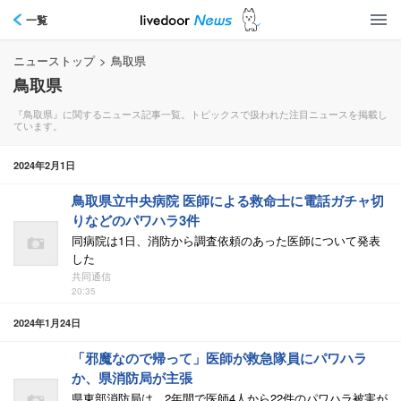
一覧
ニューストップ
>
鳥取県
鳥取県
『鳥取県』に関するニュース記事一覧。トピックスで扱われた注目ニュースを掲載し
ています。
2024年2月1日
鳥取県立中央病院 医師による救命士に電話ガチャ切
りなどのパワハラ3件
同病院は1日、消防から調査依頼のあった医師について発表
した
共同通信
20:35
2024年1月24日
「邪魔なので帰って」医師が救急隊員にパワハラ
か、県消防局が主張
県東部消防局は、2年間で医師4人から22件のパワハラ被害が