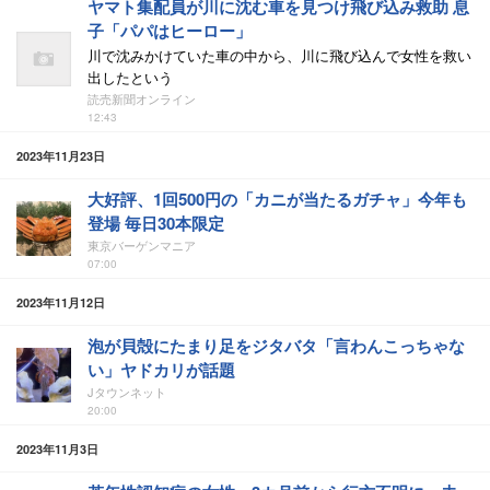
ヤマト集配員が川に沈む車を見つけ飛び込み救助 息
子「パパはヒーロー」
川で沈みかけていた車の中から、川に飛び込んで女性を救い
出したという
読売新聞オンライン
12:43
2023年11月23日
大好評、1回500円の「カニが当たるガチャ」今年も
登場 毎日30本限定
東京バーゲンマニア
07:00
2023年11月12日
泡が貝殻にたまり足をジタバタ「言わんこっちゃな
い」ヤドカリが話題
Jタウンネット
20:00
2023年11月3日