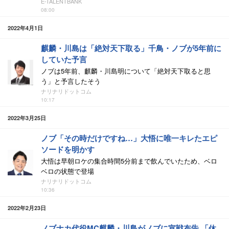
E-TALENTBANK
08:00
2022年4月1日
麒麟・川島は「絶対天下取る」千鳥・ノブが5年前に
していた予言
ノブは5年前、麒麟・川島明について「絶対天下取ると思
う」と予言したそう
ナリナリドットコム
10:17
2022年3月25日
ノブ「その時だけですね…」大悟に唯一キレたエピ
ソードを明かす
大悟は早朝ロケの集合時間5分前まで飲んでいたため、ベロ
ベロの状態で登場
ナリナリドットコム
10:36
2022年2月23日
ノブナカ代役MC麒麟・川島がノブに宣戦布告 「休