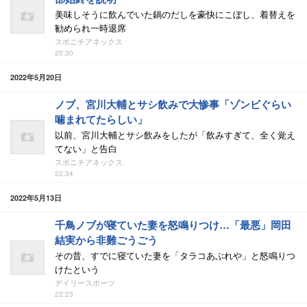
美味しそうに飲んでいた鍋のだしを豪快にこぼし、着替えを
勧められ一時退席
スポニチアネックス
20:30
2022年5月20日
ノブ、宮川大輔とサシ飲みで大惨事「ゾンビぐらい
噛まれてたらしい」
以前、宮川大輔とサシ飲みをしたが「飲みすぎて、全く覚え
てない」と告白
スポニチアネックス
22:34
2022年5月13日
千鳥ノブが寝ていた妻を怒鳴りつけ…「最悪」岡田
結実から非難ごうごう
その昔、すでに寝ていた妻を「タラコあぶれや」と怒鳴りつ
けたという
デイリースポーツ
22:23