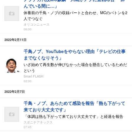
んでいる間に…」
休養前の千鳥・ノブの収録パートと合わせ、MCのバトンを2
人でつなぐ
オリコンニュース
06:00
2022年2月11日
千鳥ノブ、YouTubeをやらない理由「テレビの仕事
までなくなりそう」
いざ始めて再生数が伸びなかった場合を懸念しているためだ
という
Smart FLASH
02:00
2022年2月7日
千鳥・ノブ、あらためて感染を報告「熱も下がって
来ており大丈夫です」
「体調は熱も下がって来ており大丈夫です」と経過を報告
スポニチアネックス
07:45