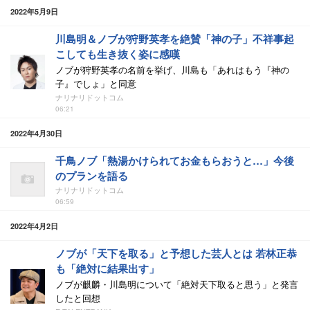
2022年5月9日
川島明＆ノブが狩野英孝を絶賛「神の子」不祥事起
こしても生き抜く姿に感嘆
ノブが狩野英孝の名前を挙げ、川島も「あれはもう『神の
子』でしょ」と同意
ナリナリドットコム
06:21
2022年4月30日
千鳥ノブ「熱湯かけられてお金もらおうと…」今後
のプランを語る
ナリナリドットコム
06:59
2022年4月2日
ノブが「天下を取る」と予想した芸人とは 若林正恭
も「絶対に結果出す」
ノブが麒麟・川島明について「絶対天下取ると思う」と発言
したと回想