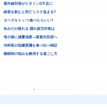
紫外線対策がビタミンD不足に
緑茶を飲むと死亡リスク低まる?
ヨーグルト いつ食べたらいい?
休みだが疲れる 隠れ疲労対策は
母が娘に減量強要→家庭内別居へ
内科医が低糖質麺を食べ比べ検証
睡眠時の悩みを解消する過ごし方