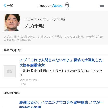
一覧
ニューストップ
>
ノブ(千鳥)
ノブ(千鳥)
ノブは、日本のお笑い芸人。お笑いコンビ「千鳥」のツッコミ担当。1979年12月30
日生まれ、岡山県出身。
2022年6月15日
ノブ「これは人間じゃないのよ」寝坊で大遅刻した
大悟を厳重注意
「昼2時収録の収録にとちり出したら終わりなのよ」とチク
リ
ABEMA TIMES
11:54
2022年6月9日
綾瀬はるか、ハプニングでゴチを途中退席 ノブが一
部始終を説明