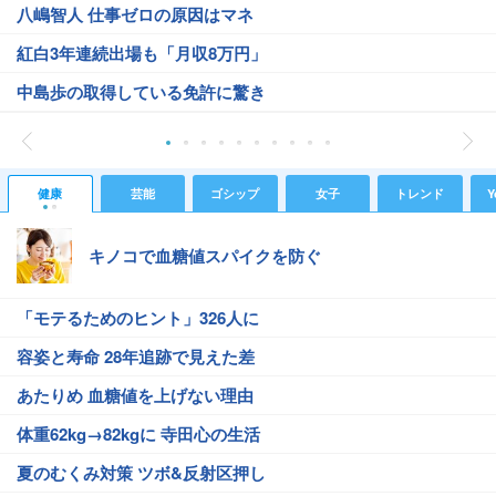
八嶋智人 仕事ゼロの原因はマネ
紅白3年連続出場も「月収8万円」
中島歩の取得している免許に驚き
健康
芸能
ゴシップ
女子
トレンド
Y
キノコで血糖値スパイクを防ぐ
「モテるためのヒント」326人に
容姿と寿命 28年追跡で見えた差
あたりめ 血糖値を上げない理由
体重62kg→82kgに 寺田心の生活
夏のむくみ対策 ツボ&反射区押し