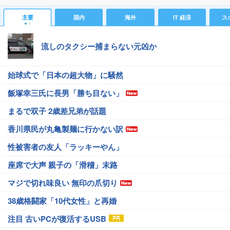
主要
国内
海外
IT 経済
ス
流しのタクシー捕まらない元凶か
始球式で「日本の超大物」に騒然
飯塚幸三氏に長男「勝ち目ない」
まるで双子 2歳差兄弟が話題
香川県民が丸亀製麺に行かない訳
性被害者の友人「ラッキーやん」
座席で大声 親子の「滑稽」末路
マジで切れ味良い 無印の爪切り
38歳格闘家「10代女性」と再婚
注目 古いPCが復活するUSB