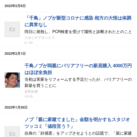
2022年2月6日
「千鳥」ノブが新型コロナに感染 相方の大悟は体調
に異常なし
同日に発熱し、PCR検査を受けて陽性と診断されたとのこと
スポニチアネックス
21:33
2022年2月1日
千鳥ノブが両親にバリアフリーの新居購入 4000万円
はほぼ全負担
当初は実家をリフォームする予定だったが、バリアフリーの
新築を買うことに
女性自身
15:50
2022年1月28日
ノブ「親に家建てました」金額を明かすもスタジオ
ツッコミ「値段言う？」
自身の「好感度」をアップさせようとの話題で、「親に家建