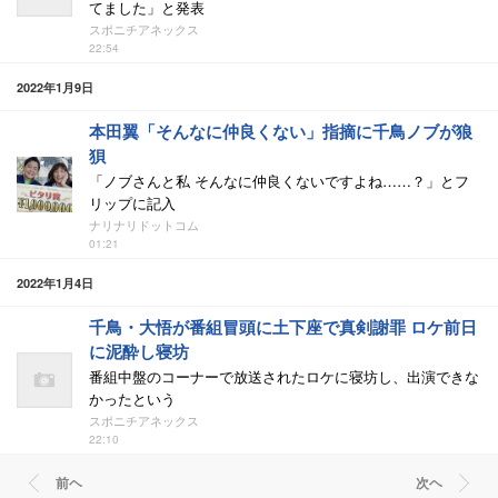
てました」と発表
スポニチアネックス
22:54
2022年1月9日
本田翼「そんなに仲良くない」指摘に千鳥ノブが狼
狽
「ノブさんと私 そんなに仲良くないですよね……？」とフ
リップに記入
ナリナリドットコム
01:21
2022年1月4日
千鳥・大悟が番組冒頭に土下座で真剣謝罪 ロケ前日
に泥酔し寝坊
番組中盤のコーナーで放送されたロケに寝坊し、出演できな
かったという
スポニチアネックス
22:10
前ヘ
次ヘ