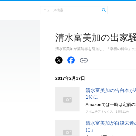
清水富美加の出家
清水富美加が芸能界を引退し、「幸福の科学」の
2017年2月17日
清水富美加の告白本がA
1位に
Amazonでは一時は定価
スポニチアネックス
14時11分
清水富美加が自殺未遂
に」