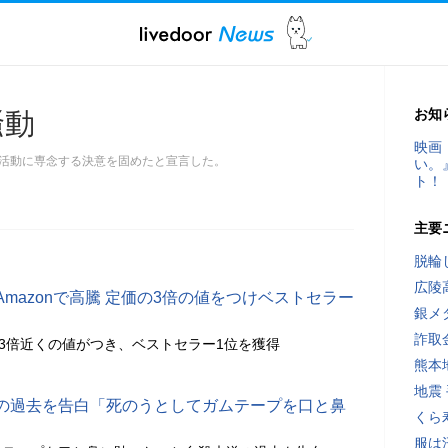
お知
騒動
映画
活動に専念する決意を固めたと宣言した。
い。
ト！
主要
脱輪
広陵
mazonで高騰 定価の3倍の値をつけベストセラー
銀メ
詐取
の3倍近くの値がつき、ベストセラー1位を獲得
熊本
地震
の過去を告白「死のうとしてガムテープを口と鼻
くら
服は