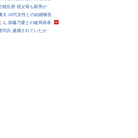
で銃乱射 祖父母も殺害か
優太 10代女性との結婚報告
くん 加藤乃愛との破局発表
啓司氏 逮捕されていたか