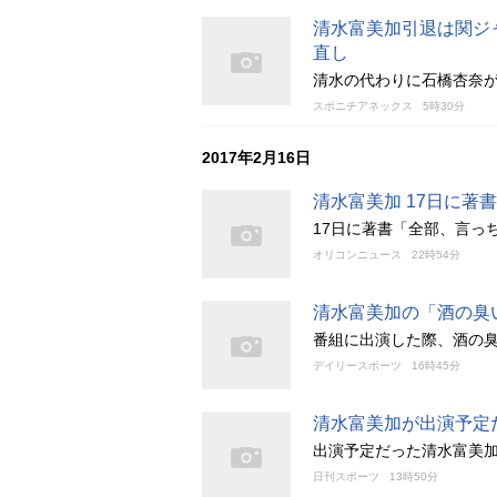
清水富美加引退は関ジ
直し
清水の代わりに石橋杏奈
スポニチアネックス
5時30分
2017年2月16日
清水富美加 17日に
17日に著書「全部、言っ
オリコンニュース
22時54分
清水富美加の「酒の臭
番組に出演した際、酒の
デイリースポーツ
16時45分
清水富美加が出演予定
出演予定だった清水富美
日刊スポーツ
13時50分