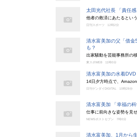
太田光代社長 「責任
他者の救済にあたるとい
日刊スポーツ
12時2分
清水富美加の父「借金5
も？
出家騒動を芸能事務所の
東スポWEB
11時0分
清水富美加の水着DV
14日夕方時点で、Amaz
日刊ゲンダイDIGITAL
10時26分
清水富美加 「幸福の
仕事に前向きな姿勢を見せ
NEWSポストセブン
7時0分
清水富美加、1月から