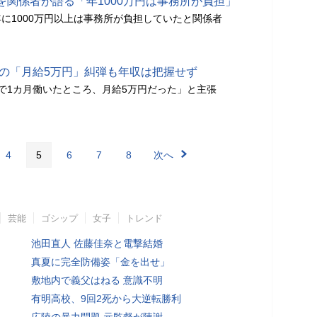
を関係者が語る「年1000万円は事務所が負担」
に1000万円以上は事務所が負担していたと関係者
加の「月給5万円」糾弾も年収は把握せず
で1カ月働いたところ、月給5万円だった」と主張
4
5
6
7
8
次へ
芸能
ゴシップ
女子
トレンド
池田直人 佐藤佳奈と電撃結婚
真夏に完全防備姿「金を出せ」
敷地内で義父はねる 意識不明
有明高校、9回2死から大逆転勝利