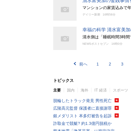
清水富美加の金銭事情
マンションの家賃込みで年
デイリー新潮
16時58分
幸福の科学 清水富美
清水側は「睡眠時間3時間
NEWSポストセブン
16時0分
前へ
1
2
3
トピックス
主要
国内
海外
IT 経済
スポーツ
脱輪したトラック発見 男性死亡
広陵高元監督 保護者に直接謝罪
銀メダリスト 本多灯被告を起訴
詐取金で競艇? 約1.3億円脱税か