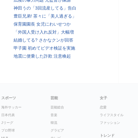
広陵の暴力問題 元監督が陳謝
神田うの「3回流産してる」告白
豊臣兄弟! 茶々に「美人過ぎる」
保育園園長 女児にわいせつか
「外国人受け入れ反対」大幅増
結婚してる? さかなクンが回答
甲子園 初めてビデオ検証を実施
地震に便乗した詐欺 注意喚起
スポーツ
芸能
女子
海外サッカー
芸能総合
恋愛
日本代表
音楽
ライフスタイル
Jリーグ
韓流
ファッション
プロ野球
グラビア
トレンド