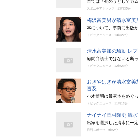
本では「死のうとしてガ
スポニチアネックス
13時35分
梅沢富美男が清水富美
本について、事前に出版
トピックニュース
13時22分
清水富美加の騒動 レ
顧問弁護士ではないと断
トピックニュース
12時29分
おぎやはぎが清水富美
言及
小木博明は暴露本をめぐ
トピックニュース
11時13分
ナイナイ岡村隆史 清
出家を選択した清水に一
日刊スポーツ
9時2分