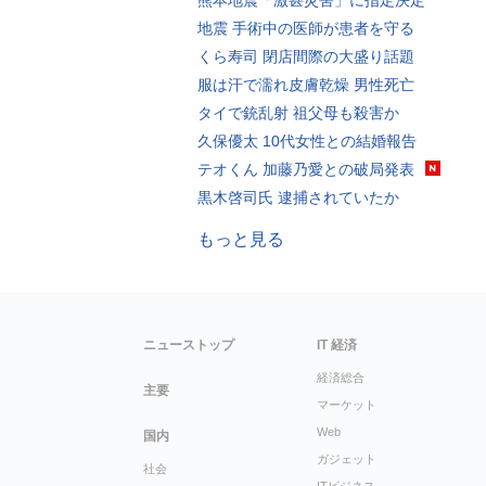
熊本地震「激甚災害」に指定決定
地震 手術中の医師が患者を守る
くら寿司 閉店間際の大盛り話題
服は汗で濡れ皮膚乾燥 男性死亡
タイで銃乱射 祖父母も殺害か
久保優太 10代女性との結婚報告
テオくん 加藤乃愛との破局発表
黒木啓司氏 逮捕されていたか
もっと見る
ニューストップ
IT 経済
経済総合
主要
マーケット
Web
国内
ガジェット
社会