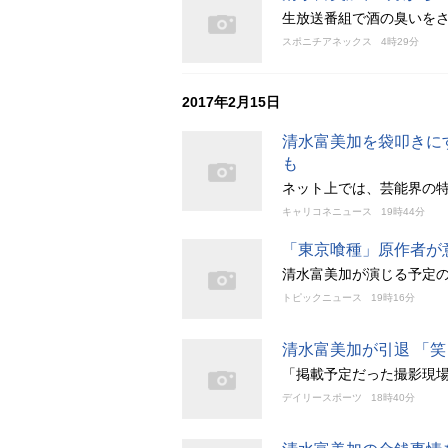
生放送番組で酒の臭いを
スポニチアネックス
4時29分
2017年2月15日
清水富美加を袋叩きに
も
ネット上では、芸能界の
キャリコネニュース
19時44分
「東京喰種」原作者が意味深な
清水富美加が演じる予定
トピックニュース
19時16分
清水富美加が引退 「
「掲載予定だった撮影現
デイリースポーツ
18時40分