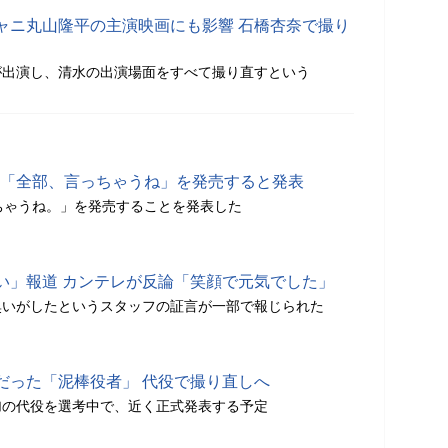
ャニ丸山隆平の主演映画にも影響 石橋杏奈で撮り
が出演し、清水の出演場面をすべて撮り直すという
著書「全部、言っちゃうね」を発売すると発表
ちゃうね。」を発売することを発表した
い」報道 カンテレが反論「笑顔で元気でした」
臭いがしたというスタッフの証言が一部で報じられた
だった「泥棒役者」 代役で撮り直しへ
加の代役を選考中で、近く正式発表する予定