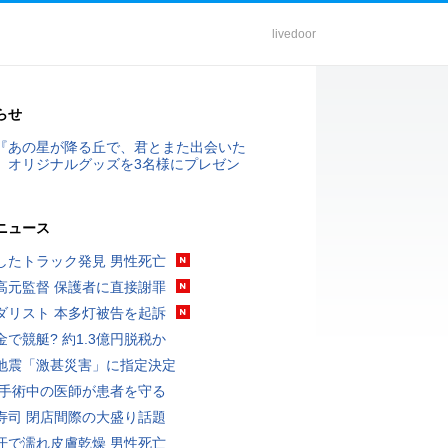
livedoor
らせ
『あの星が降る丘で、君とまた出会いた
』オリジナルグッズを3名様にプレゼン
ニュース
したトラック発見 男性死亡
高元監督 保護者に直接謝罪
ダリスト 本多灯被告を起訴
金で競艇? 約1.3億円脱税か
地震「激甚災害」に指定決定
 手術中の医師が患者を守る
寿司 閉店間際の大盛り話題
汗で濡れ皮膚乾燥 男性死亡