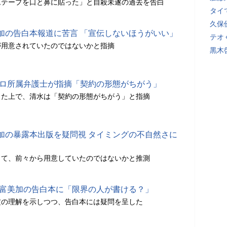
ムテープを口と鼻に貼った」と自殺未遂の過去を告白
タイ
久保
加の告白本報道に苦言 「宣伝しないほうがいい」
テオ
が用意されていたのではないかと指摘
黒木
プロ所属弁護士が指摘「契約の形態がちがう」
った上で、清水は「契約の形態がちがう」と指摘
加の暴露本出版を疑問視 タイミングの不自然さに
って、前々から用意していたのではないかと推測
水富美加の告白本に「限界の人が書ける？」
定の理解を示しつつ、告白本には疑問を呈した