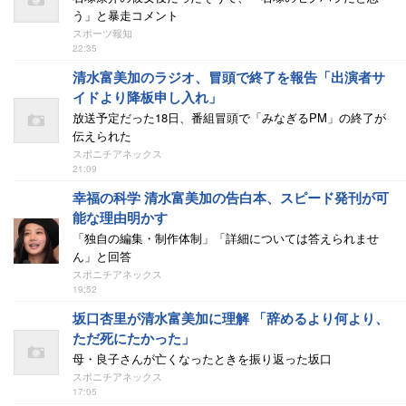
う」と暴走コメント
スポーツ報知
22:35
清水富美加のラジオ、冒頭で終了を報告「出演者サ
イドより降板申し入れ」
放送予定だった18日、番組冒頭で「みなぎるPM」の終了が
伝えられた
スポニチアネックス
21:09
幸福の科学 清水富美加の告白本、スピード発刊が可
能な理由明かす
「独自の編集・制作体制」「詳細については答えられませ
ん」と回答
スポニチアネックス
19:52
坂口杏里が清水富美加に理解 「辞めるより何より、
ただ死にたかった」
母・良子さんが亡くなったときを振り返った坂口
スポニチアネックス
17:05