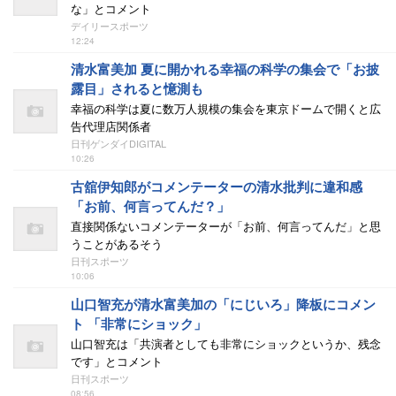
な」とコメント
デイリースポーツ
12:24
清水富美加 夏に開かれる幸福の科学の集会で「お披
露目」されると憶測も
幸福の科学は夏に数万人規模の集会を東京ドームで開くと広
告代理店関係者
日刊ゲンダイDIGITAL
10:26
古舘伊知郎がコメンテーターの清水批判に違和感
「お前、何言ってんだ？」
直接関係ないコメンテーターが「お前、何言ってんだ」と思
うことがあるそう
日刊スポーツ
10:06
山口智充が清水富美加の「にじいろ」降板にコメン
ト 「非常にショック」
山口智充は「共演者としても非常にショックというか、残念
です」とコメント
日刊スポーツ
08:56