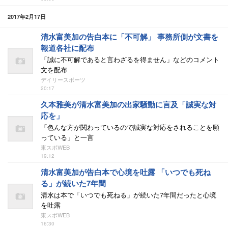
2017年2月17日
清水富美加の告白本に「不可解」 事務所側が文書を
報道各社に配布
「誠に不可解であると言わざるを得ません」などのコメント
文を配布
デイリースポーツ
20:17
久本雅美が清水富美加の出家騒動に言及「誠実な対
応を」
「色んな方が関わっているので誠実な対応をされることを願
っている」と一言
東スポWEB
19:12
清水富美加が告白本で心境を吐露 「いつでも死ね
る」が続いた7年間
清水は本で「いつでも死ねる」が続いた7年間だったと心境
を吐露
東スポWEB
16:30