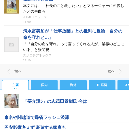
本文には、「社長のこと殺したい」とマネージャーに相談し
たとの告白も
J-CASTニュース
15:09
清水富美加が「仕事放棄」との批判に反論「自分の
命を守れと…」
「『自分の命を守れ』って言ってくれる人が、業界のどこに
いる」と疑問視
スポニチアネックス
14:15
前ヘ
次ヘ
主要
国内
海外
IT 経済
ス
「要介護5」の志茂田景樹氏 今は
東名や関越道で帰省ラッシュ渋滞
円安影響考えず 豪遊する家庭も