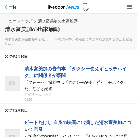
一覧
ニューストップ
>
清水富美加の出家騒動
清水富美加の出家騒動
清水富美加が芸能界を引退し、「幸福の科学」の活動に専念する決意を固めたと宣言
した。
2017年2月19日
清水富美加の告白本 「タクシー使えずヒッチハイ
ク」に関係者が疑問
「フォーゼ」撮影中は「タクシーが使えずヒッチハイクし
た」などと記述
デイリースポーツ
05:59
2017年2月18日
ビートたけし 自身の映画に出演した清水富美加につ
いて言及
石塚康介の彼女役だったそうで、「石塚のセクハラだと思