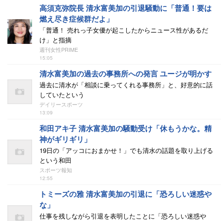
高須克弥院長 清水富美加の引退騒動に「普通！要は
燃え尽き症候群だよ」
「普通！ 売れっ子女優が起こしたからニュース性があるだ
け」と指摘
週刊女性PRIME
15:05
清水富美加の過去の事務所への発言 ユージが明かす
過去に清水が「相談に乗ってくれる事務所」と、好意的に話
していたという
デイリースポーツ
13:09
和田アキ子 清水富美加の騒動受け「休もうかな。精
神がギリギリ」
19日の「アッコにおまかせ！」でも清水の話題を取り上げる
という和田
スポーツ報知
12:55
トミーズの雅 清水富美加の引退に「恐ろしい迷惑や
な」
仕事を残しながら引退を表明したことに「恐ろしい迷惑や