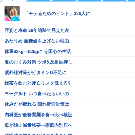
「モテるためのヒント」326人に
容姿と寿命 28年追跡で見えた差
あたりめ 血糖値を上げない理由
体重62kg→82kgに 寺田心の生活
夏のむくみ対策 ツボ&反射区押し
紫外線対策がビタミンD不足に
緑茶を飲むと死亡リスク低まる?
ヨーグルト いつ食べたらいいの
休みだが疲れる 隠れ疲労対策は
内科医が低糖質麺を食べ比べ検証
母が娘に減量強要→家庭内別居へ