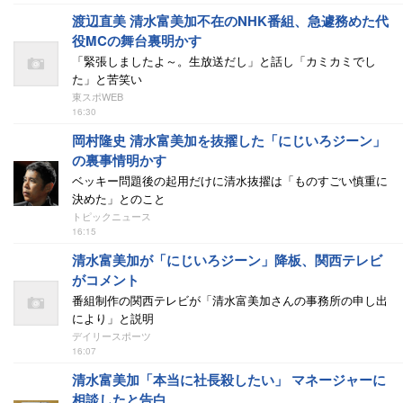
渡辺直美 清水富美加不在のNHK番組、急遽務めた代
役MCの舞台裏明かす
「緊張しましたよ～。生放送だし」と話し「カミカミでし
た」と苦笑い
東スポWEB
16:30
岡村隆史 清水富美加を抜擢した「にじいろジーン」
の裏事情明かす
ベッキー問題後の起用だけに清水抜擢は「ものすごい慎重に
決めた」とのこと
トピックニュース
16:15
清水富美加が「にじいろジーン」降板、関西テレビ
がコメント
番組制作の関西テレビが「清水富美加さんの事務所の申し出
により」と説明
デイリースポーツ
16:07
清水富美加「本当に社長殺したい」 マネージャーに
相談したと告白