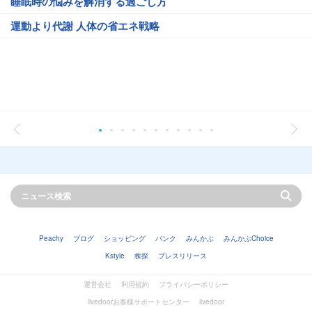
睡眠時の悩みを解消する過ごし方
運動より代謝 人体の省エネ戦略
Peachy
ブログ
ショッピング
バンク
みんかぶ
みんかぶChoice
Kstyle
株探
プレスリリース
運営会社
利用規約
プライバシーポリシー
livedoorお客様サポートセンター
livedoor