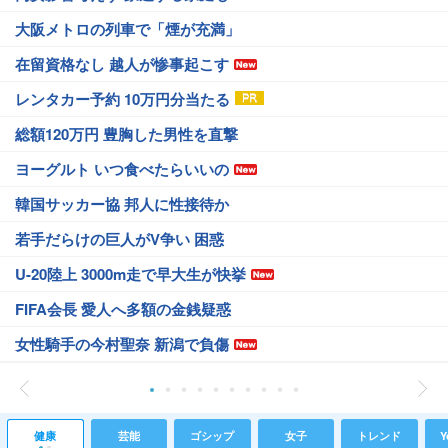
大阪メトロの列車で「煙が充満」
在留資格なし 越人が惨事起こす
レンタカー予約 10万円分当たる
総額120万円 豊胸した男性を直撃
ヨーグルト いつ食べたらいいの
韓国サッカー協 邦人に性接待か
若手だらけの巨人がV争い 困惑
U-20陸上 3000m走で早大生が快挙
FIFA会長 愛人へ多額の金銭疑惑
女性騎手の今村聖奈 新潟で負傷
健康
芸能
ゴシップ
女子
トレンド
Y