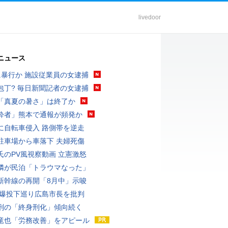
livedoor
ニュース
に暴行か 施設従業員の女逮捕
包丁? 毎日新聞記者の女逮捕
「真夏の暑さ」は終了か
酔者」熊本で通報が頻発か
に自転車侵入 路側帯を逆走
駐車場から車落下 夫婦死傷
氏のPV風視察動画 立憲激怒
隣が民泊「トラウマなった」
新幹線の再開「8月中」示唆
原爆投下巡り広島市長を批判
刑の「終身刑化」傾向続く
竜也「労務改善」をアピール