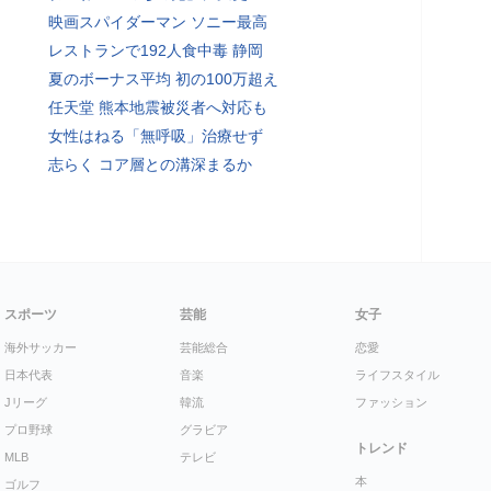
映画スパイダーマン ソニー最高
レストランで192人食中毒 静岡
夏のボーナス平均 初の100万超え
任天堂 熊本地震被災者へ対応も
女性はねる「無呼吸」治療せず
志らく コア層との溝深まるか
スポーツ
芸能
女子
海外サッカー
芸能総合
恋愛
日本代表
音楽
ライフスタイル
Jリーグ
韓流
ファッション
プロ野球
グラビア
トレンド
MLB
テレビ
本
ゴルフ