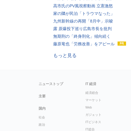
高市氏のPV風視察動画 立憲激怒
家の隣が民泊「トラウマなった」
九州新幹線の再開「8月中」示唆
露 原爆投下巡り広島市長を批判
無期刑の「終身刑化」傾向続く
藤原竜也「労務改善」をアピール
もっと見る
ニューストップ
IT 経済
経済総合
主要
マーケット
Web
国内
ガジェット
社会
ITビジネス
政治
IT総合