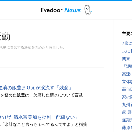
主要
騒動
7歳
活動に専念する決意を固めたと宣言した。
夫に
関東
「泥
高速
立体
主演の飯豊まりえが涙流す「残念」
高市
演を務めた飯豊は、欠席した清水について言及
家の
九州
露 
匂わせた清水富美加を批判「配慮ない」
無期
れ「余計なこと言っちゃってるんですよ」と指摘
藤原