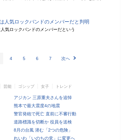
手は人気ロックバンドのメンバーだと判明
は人気ロックバンドのメンバーだという
4
5
6
7
次へ
芸能
ゴシップ
女子
トレンド
アジカン 三原重夫さんを追悼
熊本で最大震度4の地震
警官発砲で死亡 直前に不審行動
道路標識を切断か 役員を送検
8月の台風 潜む「2つの危険」
れいわ「いのちの党」に変更へ