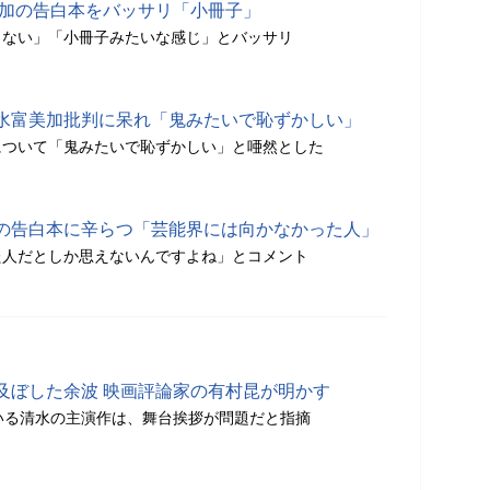
美加の告白本をバッサリ「小冊子」
くない」「小冊子みたいな感じ」とバッサリ
水富美加批判に呆れ「鬼みたいで恥ずかしい」
について「鬼みたいで恥ずかしい」と唖然とした
の告白本に辛らつ「芸能界には向かなかった人」
た人だとしか思えないんですよね」とコメント
及ぼした余波 映画評論家の有村昆が明かす
いる清水の主演作は、舞台挨拶が問題だと指摘