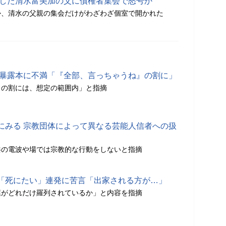
産した清水富美加の父に債権者集会で怒号か
か、清水の父親の集会だけがわざわざ個室で開かれた
の暴露本に不満「『全部、言っちゃうね』の割に」
』の割には、想定の範囲内」と指摘
にみる 宗教団体によって異なる芸能人信者への扱
共の電波や場では宗教的な行動をしないと指摘
「死にたい」連発に苦言「出家される方が…」
葉がどれだけ羅列されているか」と内容を指摘