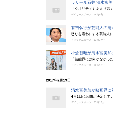
ラサール石井 清水富
「クオリティもあまり高
デイリースポーツ
14時9分
有吉弘行が芸能人の清
怒りを露わにする芸能人
トピックニュース
11時37分
小倉智昭が清水富美加
「芸能界には向かなかっ
トピックニュース
10時17分
2017年2月19日
清水富美加が映画界に
4月1日に公開が決定して
デイリースポーツ
23時17分