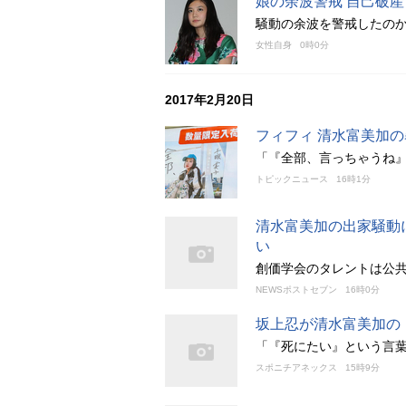
娘の余波警戒 自己破
騒動の余波を警戒したの
女性自身
0時0分
2017年2月20日
フィフィ 清水富美加
「『全部、言っちゃうね
トピックニュース
16時1分
清水富美加の出家騒動
い
創価学会のタレントは公
NEWSポストセブン
16時0分
坂上忍が清水富美加の
「『死にたい』という言
スポニチアネックス
15時9分