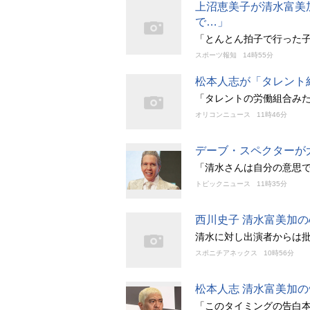
上沼恵美子が清水富美
で…」
「とんとん拍子で行った
スポーツ報知
14時55分
松本人志が「タレント
「タレントの労働組合み
オリコンニュース
11時46分
デーブ・スペクターが
「清水さんは自分の意思
トピックニュース
11時35分
西川史子 清水富美加
清水に対し出演者からは
スポニチアネックス
10時56分
松本人志 清水富美加
「このタイミングの告白