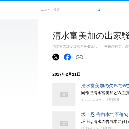
清水富美加の出家
清水富美加が芸能界を引退し、「幸福の科学」の
2017年2月21日
清水富美加の欠席でW
同作で清水富美加とW主
オリコンニュース
18時56分
坂上忍 告白本で不倫
坂上は清水の告白本に触
日刊スポーツ
12時33分