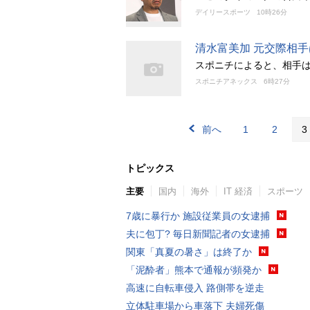
デイリースポーツ
10時26分
清水富美加 元交際相
スポニチによると、相手
スポニチアネックス
6時27分
前へ
1
2
3
トピックス
主要
国内
海外
IT 経済
スポーツ
7歳に暴行か 施設従業員の女逮捕
夫に包丁? 毎日新聞記者の女逮捕
関東「真夏の暑さ」は終了か
「泥酔者」熊本で通報が頻発か
高速に自転車侵入 路側帯を逆走
立体駐車場から車落下 夫婦死傷