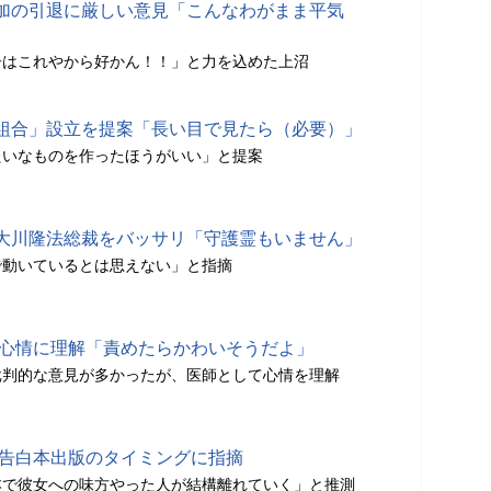
加の引退に厳しい意見「こんなわがまま平気
子はこれやから好かん！！」と力を込めた上沼
組合」設立を提案「長い目で見たら（必要）」
たいなものを作ったほうがいい」と提案
大川隆法総裁をバッサリ「守護霊もいません」
で動いているとは思えない」と指摘
の心情に理解「責めたらかわいそうだよ」
批判的な意見が多かったが、医師として心情を理解
の告白本出版のタイミングに指摘
本で彼女への味方やった人が結構離れていく」と推測