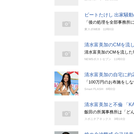
ビートたけし 出家騒
「後の処理を全部事務所
東スポWEB
11時0分
清水富美加のCMを流
清水富美加のCMを流した
NEWSポストセブン
11時0分
清水富美加の自宅に約
「100万円のお布施をし
Smart FLASH
6時0分
清水富美加と不倫 「K
飯田の所属事務所は「ど
スポニチアネックス
3時16分