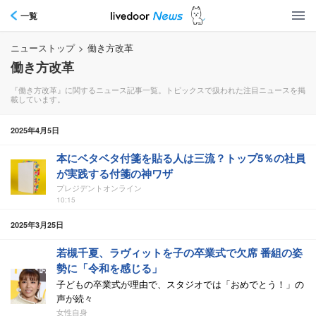
一覧
ニューストップ
>
働き方改革
働き方改革
『働き方改革』に関するニュース記事一覧。トピックスで扱われた注目ニュースを掲
載しています。
2025年4月5日
本にベタベタ付箋を貼る人は三流？トップ5％の社員
が実践する付箋の神ワザ
プレジデントオンライン
10:15
2025年3月25日
若槻千夏、ラヴィットを子の卒業式で欠席 番組の姿
勢に「令和を感じる」
子どもの卒業式が理由で、スタジオでは「おめでとう！」の
声が続々
女性自身