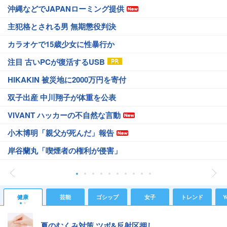
沖縄などでJAPANローミング提供
主犯格とされる男 無期懲役判決
カラオケで15歳少女に性暴行か
注目 古いPCが復活するUSB
HIKAKIN 被災地に2000万円を寄付
双子出産 中川翔子が体重を公表
VIVANT ハッカーの不自然な言動
小木博明「親父が死んだ」報告
岸谷蘭丸「喫煙者の権利が侵害」
健康
芸能
ゴシップ
女子
トレンド
Y
夏のむくみ対策 ツボ&反射区押し