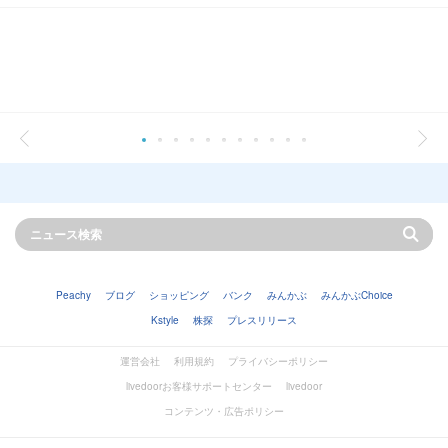
Peachy
ブログ
ショッピング
バンク
みんかぶ
みんかぶChoice
Kstyle
株探
プレスリリース
運営会社
利用規約
プライバシーポリシー
livedoorお客様サポートセンター
livedoor
コンテンツ・広告ポリシー