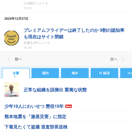
J-CASTニュース
12:10
2024年12月27日
プレミアムフライデーは終了したのか 9割の認知率
も現在はサイト閉鎖
弁護士JPニュース
10:18
前ヘ
次ヘ
主要
国内
海外
IT 経済
ス
正常な組織を誤摘出 重篤な状態
少年19人にわいせつ 懲役15年
熊本地震を「激甚災害」に指定
下着見たくて盗撮 巡査部長送検