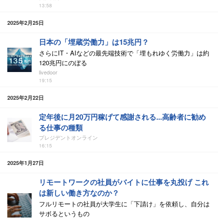
13:58
2025年2月25日
日本の「埋蔵労働力」は15兆円？
さらにIT・AIなどの最先端技術で「埋もれゆく労働力」は約
120兆円にのぼる
livedoor
19:15
2025年2月22日
定年後に月20万円稼げて感謝される...高齢者に勧め
る仕事の種類
プレジデントオンライン
16:15
2025年1月27日
リモートワークの社員がバイトに仕事を丸投げ これ
は新しい働き方なのか？
フルリモートの社員が大学生に「下請け」を依頼し、自分は
サボるというもの