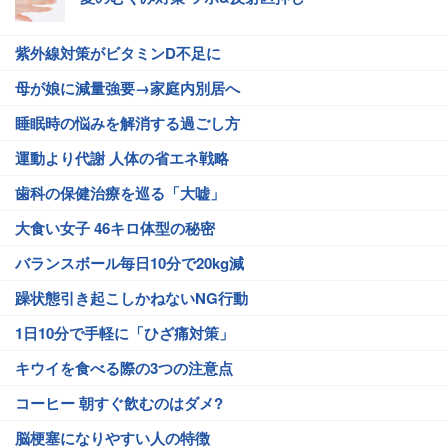
紫外線対策がビタミンD不足に
母が娘に減量強要→家庭内別居へ
睡眠時の悩みを解消する過ごし方
運動より代謝 人体の省エネ戦略
歯科の保健治療を巡る「大嘘」
大食い女子 46キロ体型の秘密
バランスボール毎日10分で20kg減
躁状態引き起こしかねないNG行動
1日10分で手軽に「ひざ痛対策」
キウイを食べる際の3つの注意点
コーヒー 朝すぐ飲むのはダメ?
脳梗塞になりやすい人の特徴