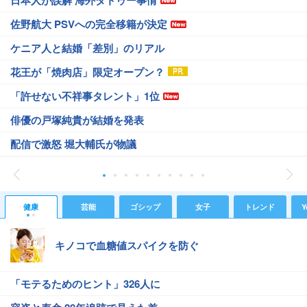
日本人が誤解 海外タトゥー事情
佐野航大 PSVへの完全移籍が決定
ケニア人と結婚「差別」のリアル
花王が「焼肉店」限定オープン？
「許せない不祥事タレント」1位
俳優の戸塚純貴が結婚を発表
配信で激怒 堀大輔氏が物議
健康
芸能
ゴシップ
女子
トレンド
Y
キノコで血糖値スパイクを防ぐ
「モテるためのヒント」326人に