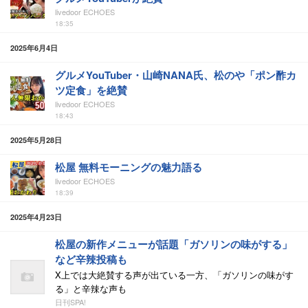
livedoor ECHOES
18:35
2025年6月4日
グルメYouTuber・山崎NANA氏、松のや「ポン酢カ
ツ定食」を絶賛
livedoor ECHOES
18:43
2025年5月28日
松屋 無料モーニングの魅力語る
livedoor ECHOES
18:39
2025年4月23日
松屋の新作メニューが話題「ガソリンの味がする」
など辛辣投稿も
X上では大絶賛する声が出ている一方、「ガソリンの味がす
る」と辛辣な声も
日刊SPA!