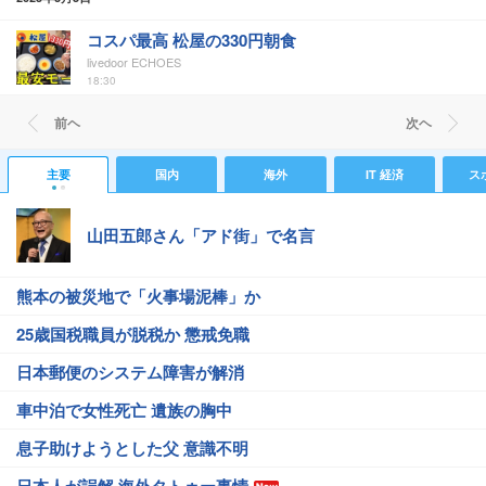
コスパ最高 松屋の330円朝食
livedoor ECHOES
18:30
前ヘ
次ヘ
主要
国内
海外
IT 経済
ス
山田五郎さん「アド街」で名言
熊本の被災地で「火事場泥棒」か
25歳国税職員が脱税か 懲戒免職
日本郵便のシステム障害が解消
車中泊で女性死亡 遺族の胸中
息子助けようとした父 意識不明