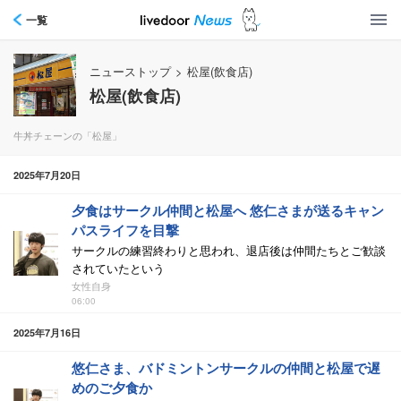
一覧
ニューストップ
>
松屋(飲食店)
松屋(飲食店)
牛丼チェーンの「松屋」
2025年7月20日
夕食はサークル仲間と松屋へ 悠仁さまが送るキャン
パスライフを目撃
サークルの練習終わりと思われ、退店後は仲間たちとご歓談
されていたという
女性自身
06:00
2025年7月16日
悠仁さま、バドミントンサークルの仲間と松屋で遅
めのご夕食か