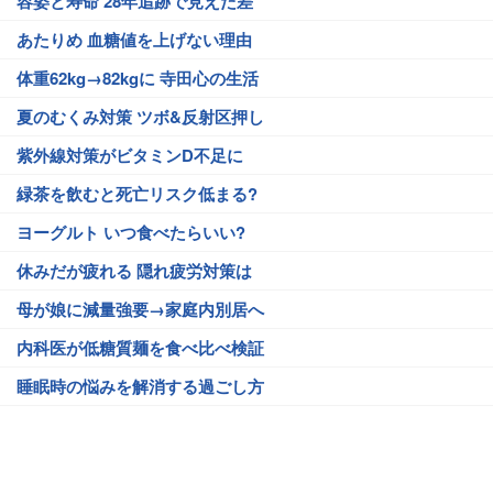
容姿と寿命 28年追跡で見えた差
あたりめ 血糖値を上げない理由
体重62kg→82kgに 寺田心の生活
夏のむくみ対策 ツボ&反射区押し
紫外線対策がビタミンD不足に
緑茶を飲むと死亡リスク低まる?
ヨーグルト いつ食べたらいい?
休みだが疲れる 隠れ疲労対策は
母が娘に減量強要→家庭内別居へ
内科医が低糖質麺を食べ比べ検証
睡眠時の悩みを解消する過ごし方