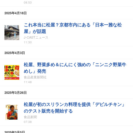
08:53
2025年4月18日
これ本当に松屋？京都市内にある「日本一雅な松
屋」が話題
J-CASTニュース
11:30
2025年4月3日
松屋、野菜多め＆にんにく強めの「ニンニク野菜牛
めし」発売
食品産業新聞社
11:48
2025年3月26日
松屋が初のスリランカ料理を提供「デビルチキン」
のテスト販売を開始する
食品新聞
07:38
2025年3月5日