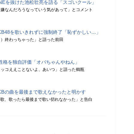
INEを抜けた池松壮亮を語る「スゴいクール」
ら嫌なんだろうなっていう気があって」とコメント
KB48を歌いきれずに強制終了「恥ずかしい…」
て）終わっちゃった」と語った前田
性格を独自評価「オバちゃんやねん」
カッコええことないよ、あいつ」と語った鶴瓶
AKBの曲を最後まで歌えなかったと明かす
の歌、歌ったら最後まで歌い切れなかった」と告白