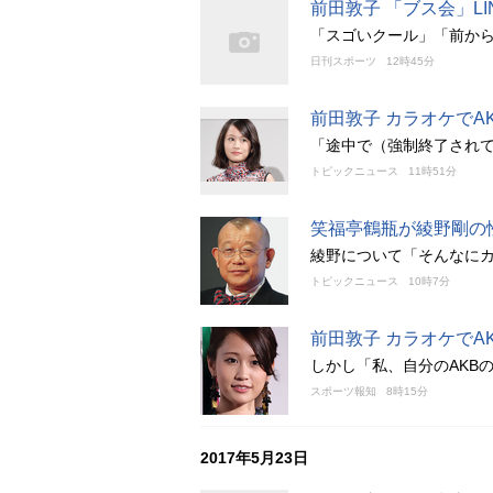
前田敦子 「ブス会」L
「スゴいクール」「前か
日刊スポーツ
12時45分
前田敦子 カラオケでA
「途中で（強制終了され
トピックニュース
11時51分
笑福亭鶴瓶が綾野剛の
綾野について「そんなに
トピックニュース
10時7分
前田敦子 カラオケで
しかし「私、自分のAKB
スポーツ報知
8時15分
2017年5月23日