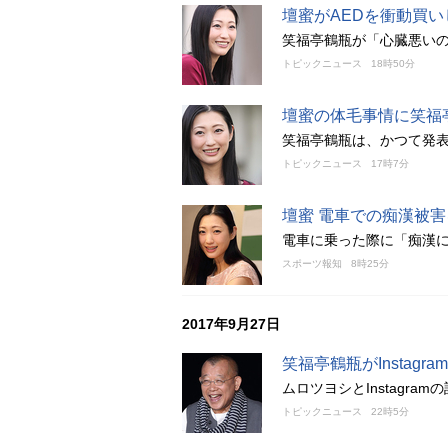
壇蜜がAEDを衝動買
笑福亭鶴瓶が「心臓悪い
トピックニュース
18時50分
壇蜜の体毛事情に笑福
笑福亭鶴瓶は、かつて発
トピックニュース
17時7分
壇蜜 電車での痴漢被
電車に乗った際に「痴漢
スポーツ報知
8時25分
2017年9月27日
笑福亭鶴瓶がInstag
ムロツヨシとInstagr
トピックニュース
22時5分