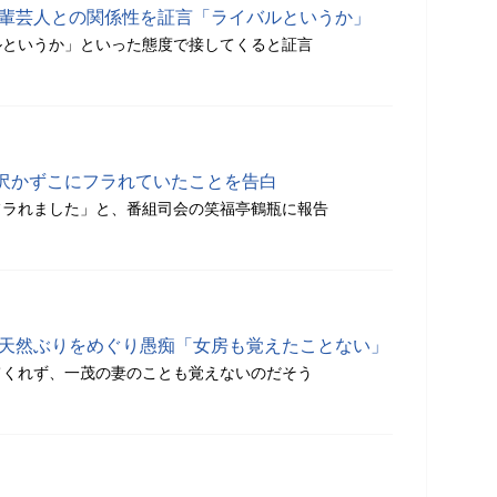
後輩芸人との関係性を証言「ライバルというか」
ルというか」といった態度で接してくると証言
沢かずこにフラれていたことを告白
フラれました」と、番組司会の笑福亭鶴瓶に報告
の天然ぶりをめぐり愚痴「女房も覚えたことない」
てくれず、一茂の妻のことも覚えないのだそう