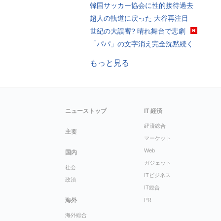
韓国サッカー協会に性的接待過去
超人の軌道に戻った 大谷再注目
世紀の大誤審? 晴れ舞台で悲劇
「パパ」の文字消え完全沈黙続く
もっと見る
ニューストップ
IT 経済
経済総合
主要
マーケット
Web
国内
ガジェット
社会
ITビジネス
政治
IT総合
海外
PR
海外総合