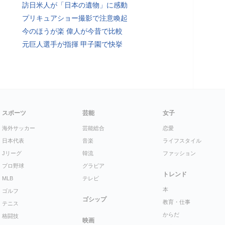
訪日米人が「日本の遺物」に感動
プリキュアショー撮影で注意喚起
今のほうが楽 偉人が今昔で比較
元巨人選手が指揮 甲子園で快挙
スポーツ
芸能
女子
海外サッカー
芸能総合
恋愛
日本代表
音楽
ライフスタイル
Jリーグ
韓流
ファッション
プロ野球
グラビア
トレンド
MLB
テレビ
本
ゴルフ
ゴシップ
教育・仕事
テニス
からだ
格闘技
映画