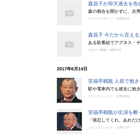
森昌子が仰天過去を告
森の都合を聞かずに、次
デイリースポーツ
16時55分
森昌子 今だから言え
ある歌番組でアグネス・
スポーツ報知
8時25分
2017年6月14日
笑福亭鶴瓶 人前で抱
駅や電車内でも彼女に抱
トピックニュース
17時46分
笑福亭鶴瓶が出演を断
「堪忍してくれ。あれだ
トピックニュース
11時17分