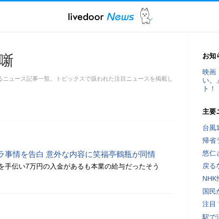
お知
噺
映画
るニュース記事一覧。トピックスで扱われた注目ニュースを掲載し
い。
ト！
主要
台風
帰省
悠仁
ラ事情を告白 意外な内容に笑福亭鶴瓶が同情
戻る
を手伝い7万円の入金があるも本業の給与だったそう
NH
国民
注目
駅で