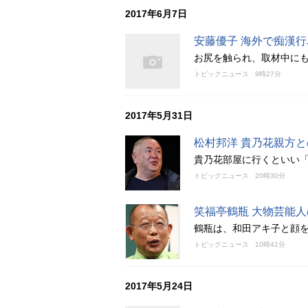
2017年6月7日
安藤優子 海外で痴漢
お尻を触られ、取材中に
トピックニュース
9時27分
2017年5月31日
松村邦洋 貴乃花親方
貴乃花部屋に行くといい
トピックニュース
20時30分
笑福亭鶴瓶 大物芸能
鶴瓶は、和田アキ子と顔
トピックニュース
10時41分
2017年5月24日