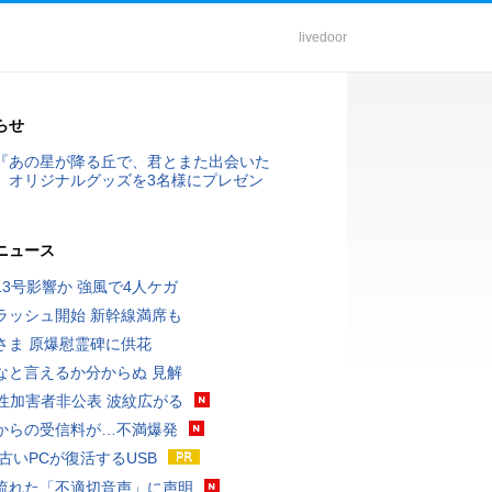
livedoor
らせ
『あの星が降る丘で、君とまた出会いた
』オリジナルグッズを3名様にプレゼン
ニュース
13号影響か 強風で4人ケガ
ラッシュ開始 新幹線満席も
さま 原爆慰霊碑に供花
なと言えるか分からぬ 見解
K性加害者非公表 波紋広がる
からの受信料が…不満爆発
 古いPCが復活するUSB
流れた「不適切音声」に声明