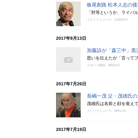
板尾創路 松本人志の
「対等というか、ライバ
トピックニュース
11時35分
2017年9月13日
加藤諒が「森三中」黒
思いを伝えたが「言って
スポーツ報知
8時25分
2017年7月26日
長嶋一茂 父・茂雄氏
茂雄氏は名前と顔を覚え
トピックニュース
9時11分
2017年7月19日