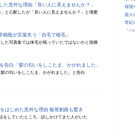
いした意外な理由「良い人に見えませんか？」
韓国
の」と心配したが「良い人に見えませんか？」と壇蜜
超人
世紀
「パ
亭鶴瓶が言葉失う「自毛で植毛」
表した写真集では体毛が残っていたではないかと指摘
害を告白「髪の匂いをしこたま、かがれました」
に髪の匂いをしこたま、かがれました」と告白
ramをはじめた意外な理由 板尾創路も驚き
amの話をしていたところ、話しかけてきた人がいた