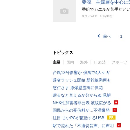
要潤、主婦層を中心に
番組でカエルが苦手だとい
東スポWEB
16時30分
前へ
1
トピックス
主要
国内
海外
IT 経済
スポーツ
台風13号影響か 強風で4人ケガ
帰省ラッシュ開始 新幹線満席も
悠仁さま 原爆慰霊碑に供花
戻るなと言えるか分からぬ 見解
NHK性加害者非公表 波紋広がる
国民からの受信料が…不満爆発
注目 古いPCが復活するUSB
駅で流れた「不適切音声」に声明