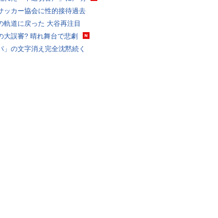
サッカー協会に性的接待過去
の軌道に戻った 大谷再注目
の大誤審? 晴れ舞台で悲劇
パ」の文字消え完全沈黙続く