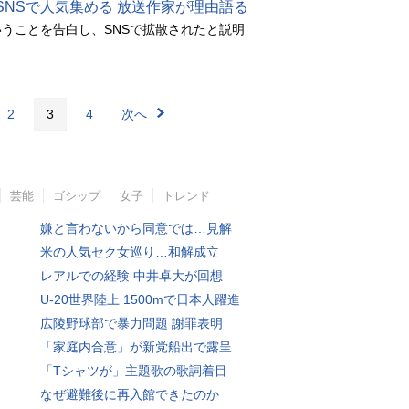
SNSで人気集める 放送作家が理由語る
うことを告白し、SNSで拡散されたと説明
2
3
4
次へ
芸能
ゴシップ
女子
トレンド
嫌と言わないから同意では…見解
米の人気セク女巡り…和解成立
レアルでの経験 中井卓大が回想
U-20世界陸上 1500mで日本人躍進
広陵野球部で暴力問題 謝罪表明
「家庭内合意」が新党船出で露呈
「Tシャツが」主題歌の歌詞着目
なぜ避難後に再入館できたのか