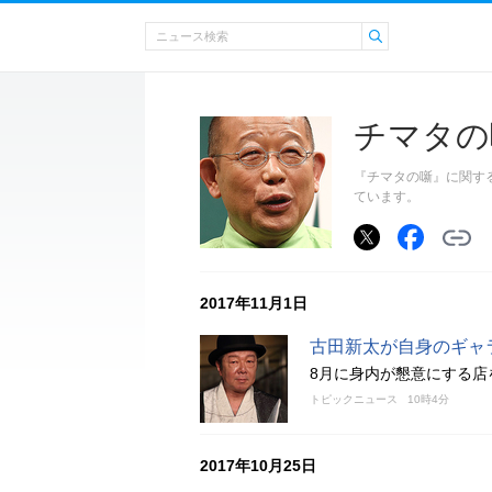
チマタの
『チマタの噺』に関す
ています。
2017年11月1日
古田新太が自身のギャ
8月に身内が懇意にする店
トピックニュース
10時4分
2017年10月25日