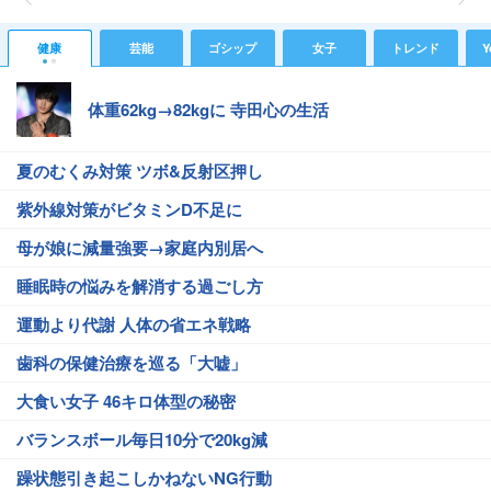
健康
芸能
ゴシップ
女子
トレンド
Y
体重62kg→82kgに 寺田心の生活
夏のむくみ対策 ツボ&反射区押し
紫外線対策がビタミンD不足に
母が娘に減量強要→家庭内別居へ
睡眠時の悩みを解消する過ごし方
運動より代謝 人体の省エネ戦略
歯科の保健治療を巡る「大嘘」
大食い女子 46キロ体型の秘密
バランスボール毎日10分で20kg減
躁状態引き起こしかねないNG行動