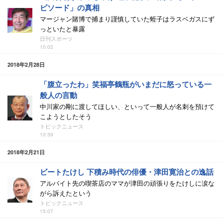
ピソード」の真相
マージャン賭博で捕まり謹慎していた蛭子はラスベガスにず
っといたと暴露
日刊スポーツ
10:02
2018年2月28日
「腹立ったわ」笑福亭鶴瓶がいまだに怒っている一
般人の言動
中川家の剛に渡してほしい、といって一般人が名刺を預けて
こようとしたそう
トピックニュース
10:39
2018年2月21日
ビートたけし 下積み時代の俳優・津田寛治との逸話
アルバイト先の喫茶店のママが津田の頑張りをたけしに涙な
がら訴えたという
トピックニュース
15:07