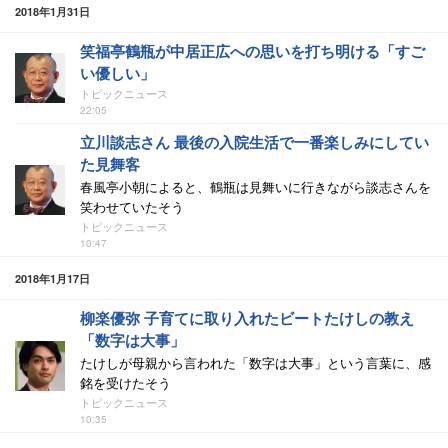
2018年1月31日
笑福亭鶴瓶が中居正広への思いを打ち明ける「すご
い優しい」
トピックニュース
22:05
立川談志さん 最後の入院生活で一番楽しみにしてい
た見舞客
春風亭小朝によると、鶴瓶は見舞いに行きながら談志さんを
笑わせていたそう
トピックニュース
10:47
2018年1月17日
柳楽優弥 子育てに取り入れたビートたけしの教え
「数字は大事」
たけしが母親から言われた「数字は大事」という言葉に、感
銘を受けたそう
トピックニュース
10:35