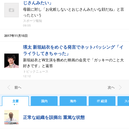
じさんみたい」
母親に対し「お化粧しないとおじさんみたいな顔だね」と言
ったという
スポーツ報知
09:05
2017年11月15日
瑛太 新垣結衣をめぐる発言でネットバッシング「イ
ライラしてきちゃった」
新垣結衣とW主演を務めた映画の会見で「ガッキーのこと大
好きです」と返答
トピックニュース
12:12
前ヘ
次ヘ
主要
国内
海外
IT 経済
ス
正常な組織を誤摘出 重篤な状態