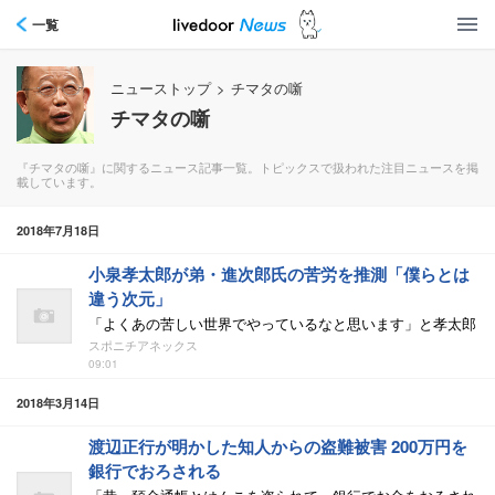
一覧
ニューストップ
>
チマタの噺
チマタの噺
『チマタの噺』に関するニュース記事一覧。トピックスで扱われた注目ニュースを掲
載しています。
2018年7月18日
小泉孝太郎が弟・進次郎氏の苦労を推測「僕らとは
違う次元」
「よくあの苦しい世界でやっているなと思います」と孝太郎
スポニチアネックス
09:01
2018年3月14日
渡辺正行が明かした知人からの盗難被害 200万円を
銀行でおろされる