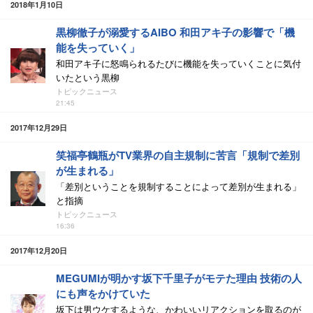
2018年1月10日
黒柳徹子が溺愛するAIBO 和田アキ子の影響で「機
能を失っていく」
和田アキ子に怒鳴られるたびに機能を失っていくことに気付
いたという黒柳
トピックニュース
21:45
2017年12月29日
笑福亭鶴瓶がTV業界の自主規制に苦言「規制で差別
が生まれる」
「差別ということを規制することによって差別が生まれる」
と指摘
トピックニュース
16:36
2017年12月20日
MEGUMIが明かす坂下千里子がモテた理由 技術の人
にも声をかけていた
坂下は男ウケするような、かわいいリアクションを取るのが