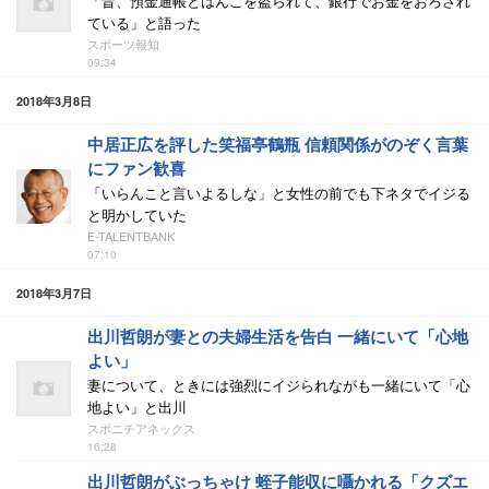
「昔、預金通帳とはんこを盗られて、銀行でお金をおろされ
ている」と語った
スポーツ報知
09:34
2018年3月8日
中居正広を評した笑福亭鶴瓶 信頼関係がのぞく言葉
にファン歓喜
「いらんこと言いよるしな」と女性の前でも下ネタでイジる
と明かしていた
E-TALENTBANK
07:10
2018年3月7日
出川哲朗が妻との夫婦生活を告白 一緒にいて「心地
よい」
妻について、ときには強烈にイジられながも一緒にいて「心
地よい」と出川
スポニチアネックス
16:28
出川哲朗がぶっちゃけ 蛭子能収に囁かれる「クズエ