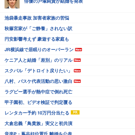
俳優の戸塚純貴が結婚を発表
池袋暴走事故 加害者家族の苦悩
秋篠宮家が「ご静養」されない訳
円安影響考えず 豪遊する家庭も
JR横浜線で居眠りのオーバーラン
ケニア人と結婚「差別」のリアル
スクバル「デトロイト戻りたい」
八村、バスケ代表活動の思い激白
ラグビー選手が熱中症で倒れ死亡
甲子園初、ビデオ検証で判定覆る
レンタカー予約 10万円分当たる
大倉忠義「鳥貴族」実父と初共演
音楽P・蔦谷好位置氏 離婚を公表