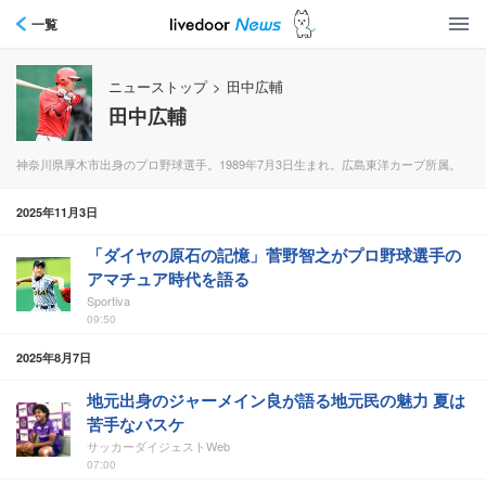
一覧
ニューストップ
>
田中広輔
田中広輔
神奈川県厚木市出身のプロ野球選手。1989年7月3日生まれ。広島東洋カープ所属。
2025年11月3日
「ダイヤの原石の記憶」菅野智之がプロ野球選手の
アマチュア時代を語る
Sportiva
09:50
2025年8月7日
地元出身のジャーメイン良が語る地元民の魅力 夏は
苦手なバスケ
サッカーダイジェストWeb
07:00