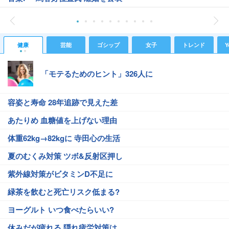
健康
芸能
ゴシップ
女子
トレンド
Y
「モテるためのヒント」326人に
容姿と寿命 28年追跡で見えた差
あたりめ 血糖値を上げない理由
体重62kg→82kgに 寺田心の生活
夏のむくみ対策 ツボ&反射区押し
紫外線対策がビタミンD不足に
緑茶を飲むと死亡リスク低まる?
ヨーグルト いつ食べたらいい?
休みだが疲れる 隠れ疲労対策は