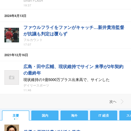
Smart FLASH
19:37
2024年4月13日
ファウルフライをファンがキャッチ…新井貴浩監督
が抗議も判定は覆らず
フルカウント
17:07
2021年12月16日
広島・田中広輔、現状維持でサイン 来季が2年契約
の最終年
現状維持の1億5000万プラス出来高で、サインした
デイリースポーツ
11:46
次ヘ
主要
国内
海外
IT 経済
ス