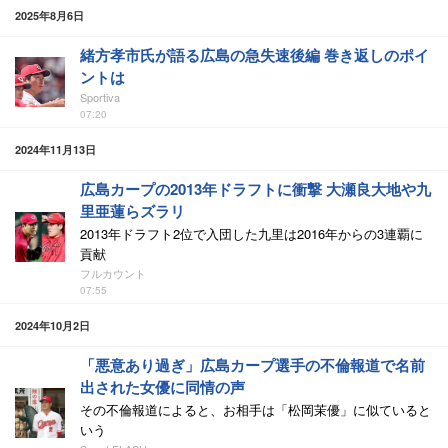
2025年8月6日
緒方孝市氏が語る広島の急失速後編 巻き返しのポイ
ントは
Sportiva
07:20
2024年11月13日
広島カープの2013年ドラフトに衝撃 大瀬良大地や九
里亜蓮らズラリ
2013年ドラフト2位で入団した九里は2016年からの3連覇に
貢献
フルカウント
07:55
2024年10月2日
「悪意あり過ぎ」広島カープ選手の不倫報道で名前
出された女優に同情の声
その不倫報道によると、お相手は「松岡茉優」に似ていると
いう