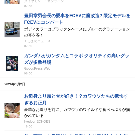
ダイヤモンド・オンライン
07:55
豊田章男会長の愛車をFCEVに魔改造? 限定モデルを
FCEVにコンバート
ボディカラーはブラックをベースにブルーのグラデーション
の帯を巻く
くるまのニュース
07:50
ガンダムがガンダムとコラボ クオリティの高いグッ
ズが多数登場
GoodsPress Web
06:00
2026年1月2日
お刺身より頭と骨が好き！？カワウソたちの豪快す
ぎるお正月
豪華なお造りを前に、カワウソのワイルドな食べっぷりが描
かれている
livedoor ECHOES
19:00