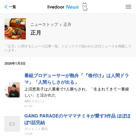
一覧
ニューストップ
>
正月
正月
『正月』に関するニュース記事一覧。トピックスで扱われた注目ニュースを掲載して
います。
2026年1月3日
番組プロデューサーが熱弁「『格付け』は人間ドラ
マ」「人間らしさが出る」
上沼恵美子は八重奏で1人勝ちされ、「生まれてきて一番嬉
しい」と泣かれた
ABCマガジン
21:30
GANG PARADEのヤママチミキが愛す3作品 ほぼほ
ぼ1話完結
ガジェット通信
12:00