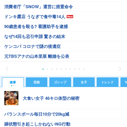
消費者庁「SNOW」運営に措置命令
ドンキ露店 うなぎで食中毒14人
90歳患者を殴る? 看護助手を逮捕
なぜ14回も忌引申請 驚きの結末
ケンコバ コロナで謎の後遺症
元TBSアナの山本里菜 離婚を公表
健康
芸能
ゴシップ
女子
トレンド
Y
大食い女子 46キロ体型の秘密
バランスボール毎日10分で20kg減
躁状態引き起こしかねないNG行動