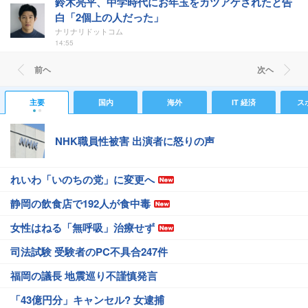
鈴木亮平、中学時代にお年玉をカツアゲされたと告
白「2個上の人だった」
ナリナリドットコム
14:55
前ヘ
次ヘ
主要
国内
海外
IT 経済
ス
NHK職員性被害 出演者に怒りの声
れいわ「いのちの党」に変更へ
静岡の飲食店で192人が食中毒
女性はねる「無呼吸」治療せず
司法試験 受験者のPC不具合247件
福岡の議長 地震巡り不謹慎発言
「43億円分」キャンセル? 女逮捕