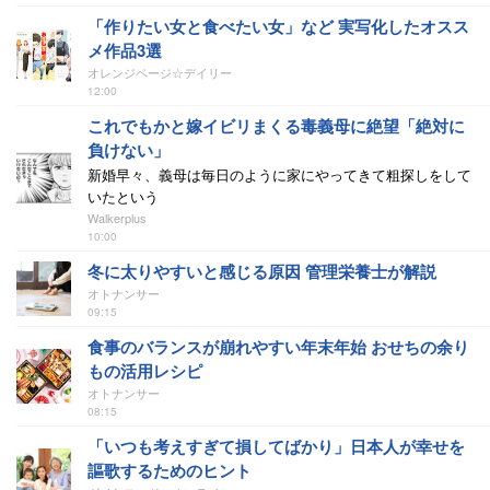
「作りたい女と食べたい女」など 実写化したオスス
メ作品3選
オレンジページ☆デイリー
12:00
これでもかと嫁イビリまくる毒義母に絶望「絶対に
負けない」
新婚早々、義母は毎日のように家にやってきて粗探しをして
いたという
Walkerplus
10:00
冬に太りやすいと感じる原因 管理栄養士が解説
オトナンサー
09:15
食事のバランスが崩れやすい年末年始 おせちの余り
もの活用レシピ
オトナンサー
08:15
「いつも考えすぎて損してばかり」日本人が幸せを
謳歌するためのヒント