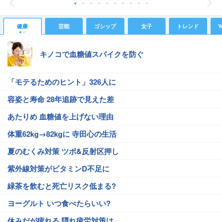
健康
芸能
ゴシップ
女子
トレンド
Y
キノコで血糖値スパイクを防ぐ
「モテるためのヒント」326人に
容姿と寿命 28年追跡で見えた差
あたりめ 血糖値を上げない理由
体重62kg→82kgに 寺田心の生活
夏のむくみ対策 ツボ&反射区押し
紫外線対策がビタミンD不足に
緑茶を飲むと死亡リスク低まる?
ヨーグルト いつ食べたらいい?
休みだが疲れる 隠れ疲労対策は