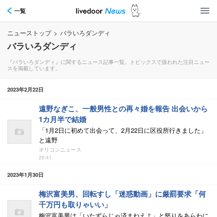
一覧
ニューストップ
>
バラいろダンディ
バラいろダンディ
『バラいろダンディ』に関するニュース記事一覧。トピックスで扱われた注目ニュー
スを掲載しています。
2023年2月22日
遠野なぎこ、一般男性との再々婚を報告 出会いから
1カ月半で結婚
「1月2日に初めて出会って、2月22日に区役所行きました」
と遠野
オリコンニュース
20:41
2023年1月30日
梅沢富美男、回転すし「迷惑動画」に厳罰要求「何
千万円も取りゃいい」
梅沢富美男は「いたずらじゃ済まねえよ」と怒りをあらわに