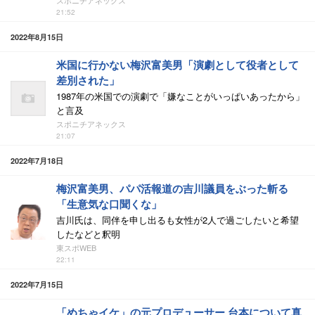
スポニチアネックス
21:52
2022年8月15日
米国に行かない梅沢富美男「演劇として役者として
差別された」
1987年の米国での演劇で「嫌なことがいっぱいあったから」
と言及
スポニチアネックス
21:07
2022年7月18日
梅沢富美男、パパ活報道の吉川議員をぶった斬る
「生意気な口聞くな」
吉川氏は、同伴を申し出るも女性が2人で過ごしたいと希望
したなどと釈明
東スポWEB
22:11
2022年7月15日
「めちゃイケ」の元プロデューサー 台本について真