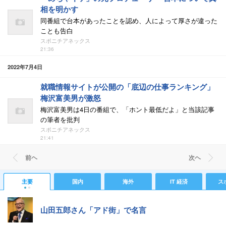
相を明かす
同番組で台本があったことを認め、人によって厚さが違った
ことも告白
スポニチアネックス
21:36
2022年7月4日
就職情報サイトが公開の「底辺の仕事ランキング」
梅沢富美男が激怒
梅沢富美男は4日の番組で、「ホント最低だよ」と当該記事
の筆者を批判
スポニチアネックス
21:41
前ヘ
次ヘ
主要
国内
海外
IT 経済
ス
山田五郎さん「アド街」で名言