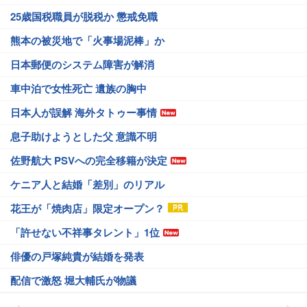
25歳国税職員が脱税か 懲戒免職
熊本の被災地で「火事場泥棒」か
日本郵便のシステム障害が解消
車中泊で女性死亡 遺族の胸中
日本人が誤解 海外タトゥー事情
息子助けようとした父 意識不明
佐野航大 PSVへの完全移籍が決定
ケニア人と結婚「差別」のリアル
花王が「焼肉店」限定オープン？
「許せない不祥事タレント」1位
俳優の戸塚純貴が結婚を発表
配信で激怒 堀大輔氏が物議