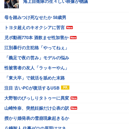
海上自衛隊の生々しい映像が物議
母を踏みつけ死なせたか 58歳男
トヨタ超えのキオクシアに苦言
児ポ動画770本 酒飲ませ性加害か
江別暴行の主犯格「やってねぇ」
「義足で夜の営み」モデルの悩み
性被害者の友人「ラッキーやん」
「東大卒」で就活を舐めた末路
注目 古いPCが復活するUSB
大野智のびっしりタトゥーに異変
山崎怜奈、突然妊娠だけ公表の訳
授かり婚発表の雪崩現象起きるか
八嶋智人 仕事ゼロの原因はマネ