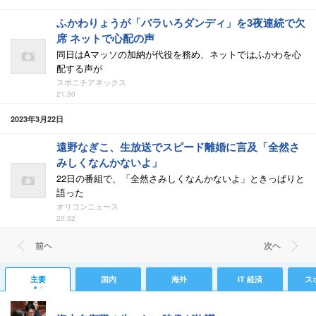
ふかわりょうが「バラいろダンディ」を3夜連続で欠
席 ネットで心配の声
同日はAマッソの加納が代役を務め、ネットではふかわを心
配する声が
スポニチアネックス
21:30
2023年3月22日
遠野なぎこ、生放送でスピード離婚に言及「全然さ
みしくなんかないよ」
22日の番組で、「全然さみしくなんかないよ」ときっぱりと
語った
オリコンニュース
20:32
前ヘ
次ヘ
主要
国内
海外
IT 経済
ス