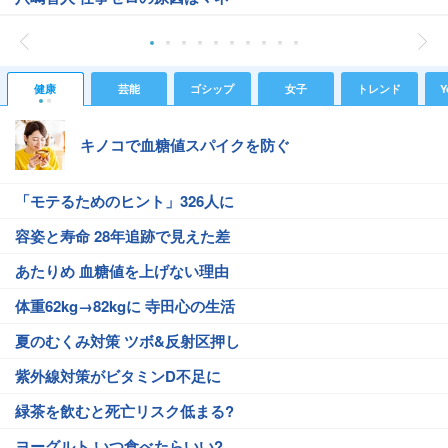
健康
芸能
ゴシップ
女子
トレンド
Y
キノコで血糖値スパイクを防ぐ
「モテるためのヒント」326人に
容姿と寿命 28年追跡で見えた差
あたりめ 血糖値を上げない理由
体重62kg→82kgに 寺田心の生活
夏のむくみ対策 ツボ&反射区押し
紫外線対策がビタミンD不足に
緑茶を飲むと死亡リスク低まる?
ヨーグルト いつ食べたらいい?