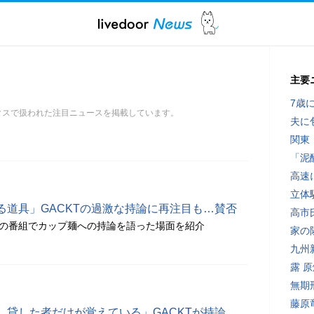
主要
7歳
ックスで扱われた注目ニュースを掲載しています。
夫に
関東
「泥
高速
立体
る道具」GACKTの過激な持論に再注目も…賛否
高市
3年の番組でカップ麺への持論を語った場面を紹介
家の
九州
露 
無期
藤原
、貸した者だけが覚えている」GACKTが持論