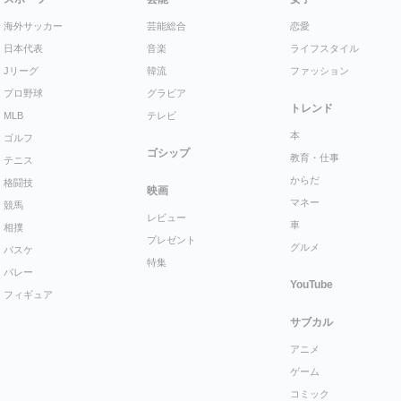
海外サッカー
芸能総合
恋愛
日本代表
音楽
ライフスタイル
Jリーグ
韓流
ファッション
プロ野球
グラビア
トレンド
MLB
テレビ
本
ゴルフ
ゴシップ
教育・仕事
テニス
からだ
格闘技
映画
マネー
競馬
レビュー
車
相撲
プレゼント
グルメ
バスケ
特集
バレー
YouTube
フィギュア
サブカル
アニメ
ゲーム
コミック