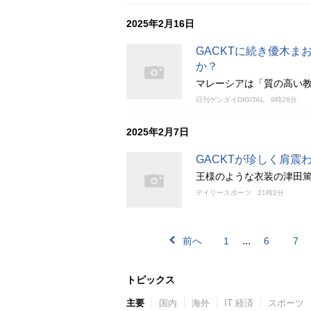
2025年2月16日
GACKTに続き優木
か？
マレーシアは「質の高い
日刊ゲンダイDIGITAL
9時26分
2025年2月7日
GACKTが珍しく肩
王様のような衣装の津田篤
デイリースポーツ
21時2分
...
前へ
1
6
7
トピックス
主要
国内
海外
IT 経済
スポーツ