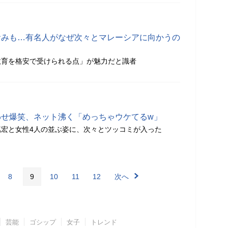
まおみも…有名人がなぜ次々とマレーシアに向かうの
教育を格安で受けられる点」が魅力だと識者
震わせ爆笑、ネット沸く「めっちゃウケてるw」
宏と女性4人の並ぶ姿に、次々とツッコミが入った
8
9
10
11
12
次へ
芸能
ゴシップ
女子
トレンド