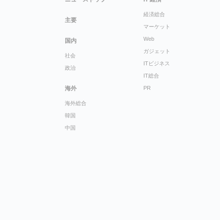
経済総合
主要
マーケット
Web
国内
ガジェット
社会
ITビジネス
政治
IT総合
海外
PR
海外総合
韓国
中国