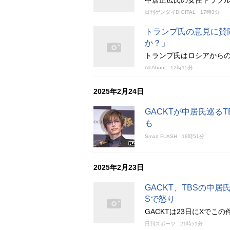
中居正広氏の女性トラブ
日刊ゲンダイDIGITAL
17時3分
トランプ氏の意見に賛
か？」
トランプ氏はロシアから
All About
12時15分
2025年2月24日
GACKTが中居氏巡る
も
Smart FLASH
18時51分
2025年2月23日
GACKT、TBSの中
Sで怒り
GACKTは23日にXで
日刊スポーツ
21時51分