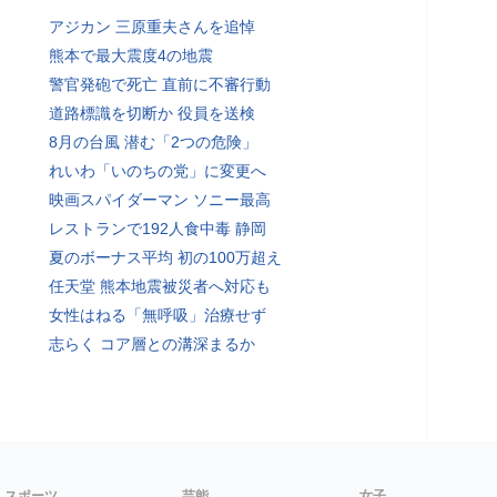
アジカン 三原重夫さんを追悼
熊本で最大震度4の地震
警官発砲で死亡 直前に不審行動
道路標識を切断か 役員を送検
8月の台風 潜む「2つの危険」
れいわ「いのちの党」に変更へ
映画スパイダーマン ソニー最高
レストランで192人食中毒 静岡
夏のボーナス平均 初の100万超え
任天堂 熊本地震被災者へ対応も
女性はねる「無呼吸」治療せず
志らく コア層との溝深まるか
スポーツ
芸能
女子