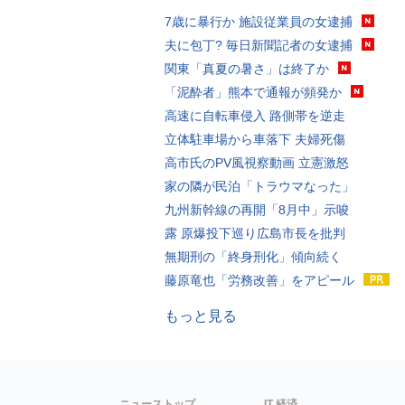
7歳に暴行か 施設従業員の女逮捕
夫に包丁? 毎日新聞記者の女逮捕
関東「真夏の暑さ」は終了か
「泥酔者」熊本で通報が頻発か
高速に自転車侵入 路側帯を逆走
立体駐車場から車落下 夫婦死傷
高市氏のPV風視察動画 立憲激怒
家の隣が民泊「トラウマなった」
九州新幹線の再開「8月中」示唆
露 原爆投下巡り広島市長を批判
無期刑の「終身刑化」傾向続く
藤原竜也「労務改善」をアピール
もっと見る
ニューストップ
IT 経済