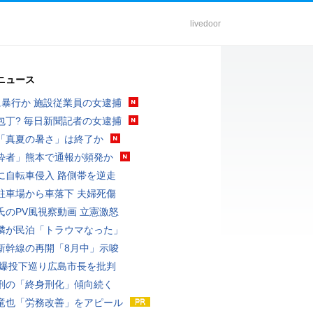
livedoor
ニュース
に暴行か 施設従業員の女逮捕
包丁? 毎日新聞記者の女逮捕
「真夏の暑さ」は終了か
酔者」熊本で通報が頻発か
に自転車侵入 路側帯を逆走
駐車場から車落下 夫婦死傷
氏のPV風視察動画 立憲激怒
隣が民泊「トラウマなった」
新幹線の再開「8月中」示唆
原爆投下巡り広島市長を批判
刑の「終身刑化」傾向続く
竜也「労務改善」をアピール