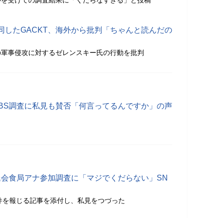
ルを受けての調査結果に「くだらなすぎる」と投稿
同したGACKT、海外から批判「ちゃんと読んだの
の軍事侵攻に対するゼレンスキー氏の行動を批判
TBS調査に私見も賛否「何言ってるんですか」の声
居氏会食局アナ参加調査に「マジでくだらない」SN
この件を報じる記事を添付し、私見をつづった