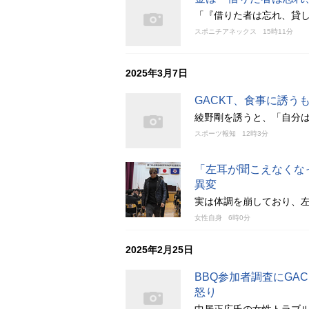
「『借りた者は忘れ、貸
スポニチアネックス
15時11分
2025年3月7日
GACKT、食事に誘
綾野剛を誘うと、「自分は
スポーツ報知
12時3分
「左耳が聞こえなくな
異変
実は体調を崩しており、
女性自身
6時0分
2025年2月25日
BBQ参加者調査にGA
怒り