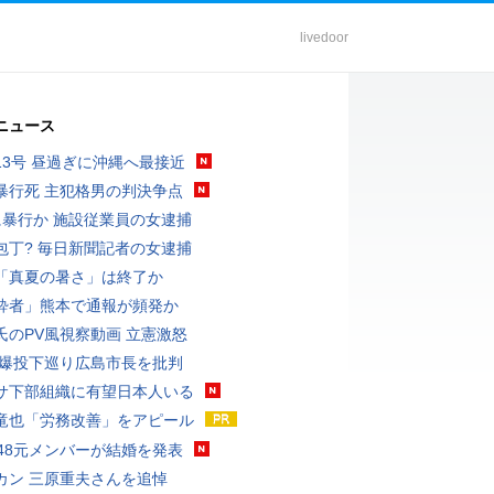
livedoor
ニュース
13号 昼過ぎに沖縄へ最接近
暴行死 主犯格男の判決争点
に暴行か 施設従業員の女逮捕
包丁? 毎日新聞記者の女逮捕
「真夏の暑さ」は終了か
酔者」熊本で通報が頻発か
氏のPV風視察動画 立憲激怒
原爆投下巡り広島市長を批判
サ下部組織に有望日本人いる
竜也「労務改善」をアピール
T48元メンバーが結婚を発表
カン 三原重夫さんを追悼