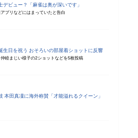
士デビュー？「麻雀は奥が深いです」
雀アプリなどにはまっていたと告白
誕生日を祝う おそろいの部屋着ショットに反響
仲睦まじい様子の2ショットなどを5枚投稿
技 本田真凜に海外称賛「才能溢れるクイーン」