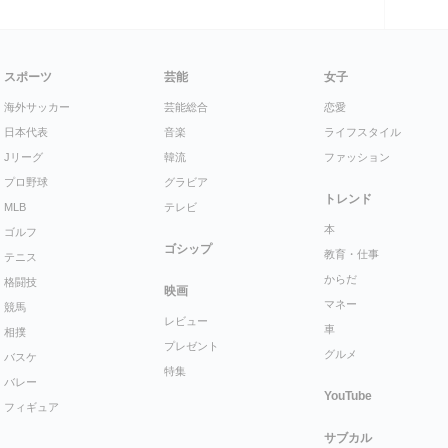
スポーツ
芸能
女子
海外サッカー
芸能総合
恋愛
日本代表
音楽
ライフスタイル
Jリーグ
韓流
ファッション
プロ野球
グラビア
トレンド
MLB
テレビ
本
ゴルフ
ゴシップ
教育・仕事
テニス
からだ
格闘技
映画
マネー
競馬
レビュー
車
相撲
プレゼント
グルメ
バスケ
特集
バレー
YouTube
フィギュア
サブカル