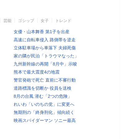
芸能
ゴシップ
女子
トレンド
女優・山本舞香 第1子を出産
高速に自転車侵入 路側帯を逆走
立体駐車場から車落下 夫婦死傷
家の隣が民泊「トラウマなった」
九州新幹線の再開「8月中」示唆
熊本で最大震度4の地震
警官発砲で死亡 直前に不審行動
道路標識を切断か 役員を送検
8月の台風 潜む「2つの危険」
れいわ「いのちの党」に変更へ
無期刑の「終身刑化」傾向続く
映画スパイダーマン ソニー最高