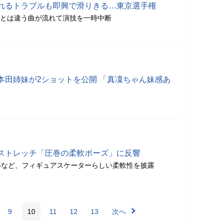
れるトラブルも即興で滑りきる…東京選手権
定とは違う曲が流れて演技を一時中断
本田姉妹が2ショットを公開 「真凜ちゃん妹感あ
ストレッチ「圧巻の柔軟ポーズ」に反響
姿など、フィギュアスケーターらしい柔軟性を披露
9
10
11
12
13
次へ