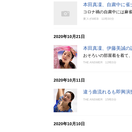
本田真凜、自粛中に雀
コロナ禍の自粛中には麻
東スポWEB
11時30分
2020年10月21日
本田真凜、伊藤美誠の
おそろいの部屋着を着て、
THE ANSWER
12時3分
2020年10月11日
違う曲流れるも即興演
THE ANSWER
15時3分
2020年10月10日