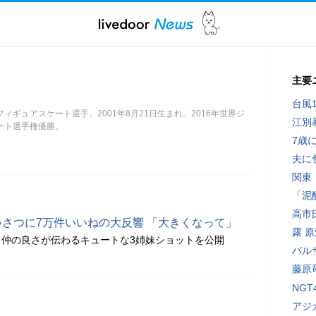
主要
台風
ィギュアスケート選手。2001年8月21日生まれ。2016年世界ジ
江別
ート選手権優勝。
7歳
夫に
関東
「泥
高市
いさつに7万件いいねの大反響 「大きくなって」
露 
仲の良さが伝わるキュートな3姉妹ショットを公開
バル
藤原
NG
アジ