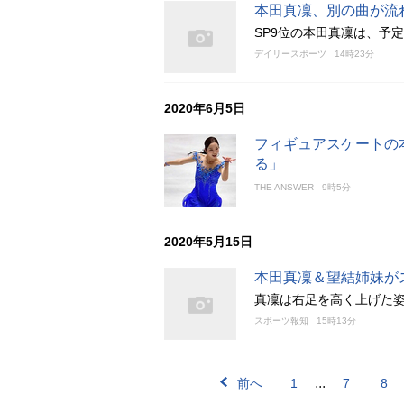
本田真凜、別の曲が流
SP9位の本田真凜は、予
デイリースポーツ
14時23分
2020年6月5日
フィギュアスケートの
る」
THE ANSWER
9時5分
2020年5月15日
本田真凜＆望結姉妹が
真凜は右足を高く上げた
スポーツ報知
15時13分
...
前へ
1
7
8