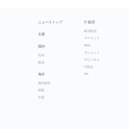
ニューストップ
IT 経済
経済総合
主要
マーケット
Web
国内
ガジェット
社会
ITビジネス
政治
IT総合
海外
PR
海外総合
韓国
中国