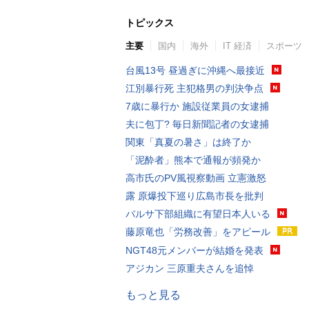
トピックス
主要
国内
海外
IT 経済
スポーツ
台風13号 昼過ぎに沖縄へ最接近
江別暴行死 主犯格男の判決争点
7歳に暴行か 施設従業員の女逮捕
夫に包丁? 毎日新聞記者の女逮捕
関東「真夏の暑さ」は終了か
「泥酔者」熊本で通報が頻発か
高市氏のPV風視察動画 立憲激怒
露 原爆投下巡り広島市長を批判
バルサ下部組織に有望日本人いる
藤原竜也「労務改善」をアピール
NGT48元メンバーが結婚を発表
アジカン 三原重夫さんを追悼
もっと見る