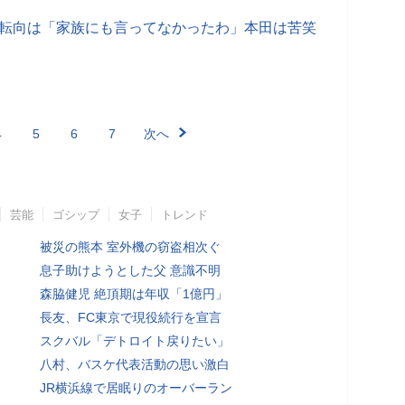
ス転向は「家族にも言ってなかったわ」本田は苦笑
4
5
6
7
次へ
芸能
ゴシップ
女子
トレンド
被災の熊本 室外機の窃盗相次ぐ
息子助けようとした父 意識不明
森脇健児 絶頂期は年収「1億円」
長友、FC東京で現役続行を宣言
スクバル「デトロイト戻りたい」
八村、バスケ代表活動の思い激白
JR横浜線で居眠りのオーバーラン