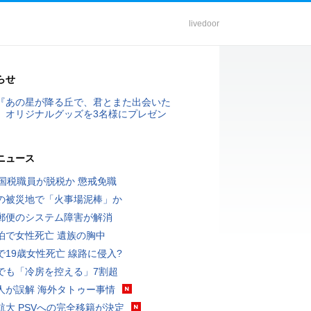
livedoor
らせ
『あの星が降る丘で、君とまた出会いた
』オリジナルグッズを3名様にプレゼン
ニュース
歳国税職員が脱税か 懲戒免職
の被災地で「火事場泥棒」か
郵便のシステム障害が解消
泊で女性死亡 遺族の胸中
で19歳女性死亡 線路に侵入?
でも「冷房を控える」7割超
人が誤解 海外タトゥー事情
航大 PSVへの完全移籍が決定