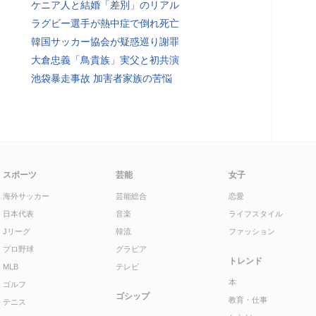
ケニア人と結婚「差別」のリアル
ラグビー選手が熱中症で倒れ死亡
韓国サッカー協会が疑惑巡り謝罪
大倉忠義「鳥貴族」実父と初共演
池袋暴走事故 加害者家族の苦悩
スポーツ
芸能
女子
海外サッカー
芸能総合
恋愛
日本代表
音楽
ライフスタイル
Jリーグ
韓流
ファッション
プロ野球
グラビア
トレンド
MLB
テレビ
本
ゴルフ
ゴシップ
教育・仕事
テニス