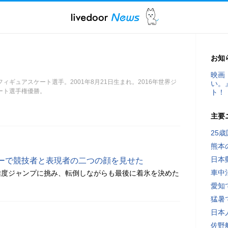
お知
映画
ィギュアスケート選手。2001年8月21日生まれ。2016年世界ジ
い。
ート選手権優勝。
ト！
主要
25
熊本
日本
ーで競技者と表現者の二つの顔を見せた
車中
難度ジャンプに挑み、転倒しながらも最後に着氷を決めた
愛知
猛暑
日本
佐野