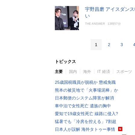
宇野昌磨 アイスダン
い
THE ANSWER
13時57分
1
2
3
トピックス
主要
国内
海外
IT 経済
スポーツ
25歳国税職員が脱税か 懲戒免職
熊本の被災地で「火事場泥棒」か
日本郵便のシステム障害が解消
車中泊で女性死亡 遺族の胸中
愛知で19歳女性死亡 線路に侵入?
猛暑でも「冷房を控える」7割超
日本人が誤解 海外タトゥー事情