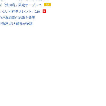
が「焼肉店」限定オープン？
せない不祥事タレント」1位
の戸塚純貴が結婚を発表
で激怒 堀大輔氏が物議