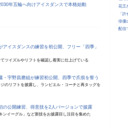
2030年五輪へ向けアイスダンスで本格始動
花王
「許
俳優
配信
がアイスダンスの練習を初公開、フリー「四季」
せてツイズルやリフトを確認し着実に仕上げている
凜・宇野昌磨組が練習初公開、四季で爪痕を誓う
ンジのリフトを披露し、ランビエル・コーチと再タッグを
初の公開練習、得意技を2人バージョンで披露
キンイーグル」など新技をお披露目し注目を集めた