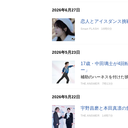
2026年6月27日
恋人とアイスダンス挑
Smart FLASH
16時0分
2026年5月23日
17歳・中田璃士が4回
ー」
補助のハーネスを付けた状
THE ANSWER
7時13分
2026年5月22日
宇野昌磨と本田真凛の
THE ANSWER
14時7分