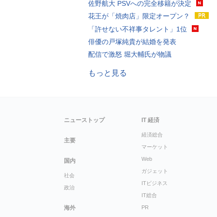
佐野航大 PSVへの完全移籍が決定
花王が「焼肉店」限定オープン？
「許せない不祥事タレント」1位
俳優の戸塚純貴が結婚を発表
配信で激怒 堀大輔氏が物議
もっと見る
ニューストップ
IT 経済
経済総合
主要
マーケット
Web
国内
ガジェット
社会
ITビジネス
政治
IT総合
海外
PR