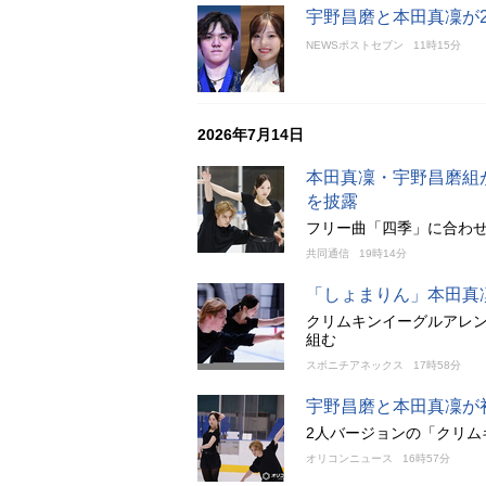
宇野昌磨と本田真凜が
NEWSポストセブン
11時15分
2026年7月14日
本田真凜・宇野昌磨組
を披露
フリー曲「四季」に合わ
共同通信
19時14分
「しょまりん」本田真
クリムキンイーグルアレ
組む
スポニチアネックス
17時58分
宇野昌磨と本田真凜が
2人バージョンの「クリム
オリコンニュース
16時57分