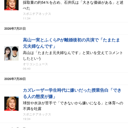
採取量の約54％を占め、石井氏は「大きな価値がある」と述
べた
スポニチアネックス
11:34
2026年7月21日
高山一実とふくらPが離婚後初の共演で「たまたま
元夫婦なんです」
高山は「たまたま元夫婦なんです」と笑いを交えてコメント
したという
オリコンニュース
06:40
2026年7月20日
カズレーザー学生時代に嫌いだった授業告白「でき
る人の態度が嫌」
球技や水泳が苦手で「できないから嫌いになる」と体育への
不満を吐露
スポニチアネックス
19:34