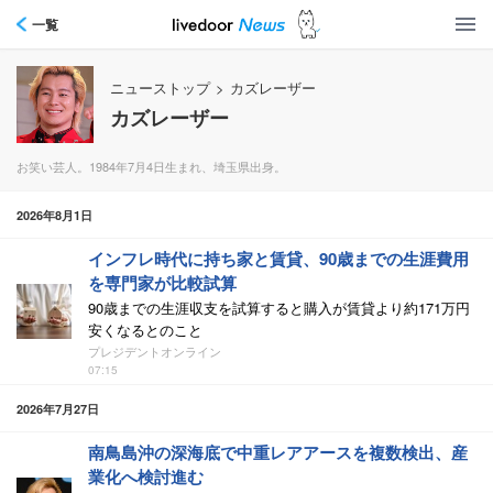
一覧
ニューストップ
>
カズレーザー
カズレーザー
お笑い芸人。1984年7月4日生まれ、埼玉県出身。
2026年8月1日
インフレ時代に持ち家と賃貸、90歳までの生涯費用
を専門家が比較試算
90歳までの生涯収支を試算すると購入が賃貸より約171万円
安くなるとのこと
プレジデントオンライン
07:15
2026年7月27日
南鳥島沖の深海底で中重レアアースを複数検出、産
業化へ検討進む