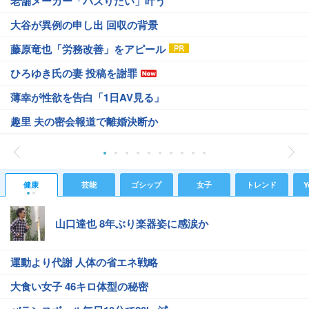
老舗メーカー「バズりたい」叶う
大谷が異例の申し出 回収の背景
藤原竜也「労務改善」をアピール
ひろゆき氏の妻 投稿を謝罪
薄幸が性欲を告白「1日AV見る」
趣里 夫の密会報道で離婚決断か
健康
芸能
ゴシップ
女子
トレンド
Y
山口達也 8年ぶり楽器姿に感涙か
運動より代謝 人体の省エネ戦略
大食い女子 46キロ体型の秘密