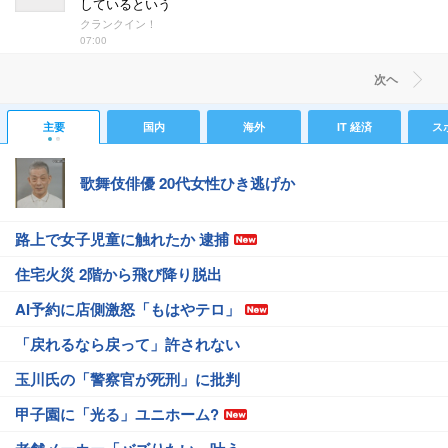
しているという
クランクイン！
07:00
次ヘ
主要
国内
海外
IT 経済
ス
歌舞伎俳優 20代女性ひき逃げか
路上で女子児童に触れたか 逮捕
住宅火災 2階から飛び降り脱出
AI予約に店側激怒「もはやテロ」
「戻れるなら戻って」許されない
玉川氏の「警察官が死刑」に批判
甲子園に「光る」ユニホーム?