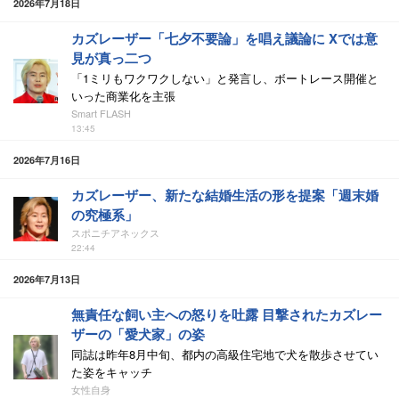
2026年7月18日
カズレーザー「七夕不要論」を唱え議論に Xでは意
見が真っ二つ
「1ミリもワクワクしない」と発言し、ボートレース開催と
いった商業化を主張
Smart FLASH
13:45
2026年7月16日
カズレーザー、新たな結婚生活の形を提案「週末婚
の究極系」
スポニチアネックス
22:44
2026年7月13日
無責任な飼い主への怒りを吐露 目撃されたカズレー
ザーの「愛犬家」の姿
同誌は昨年8月中旬、都内の高級住宅地で犬を散歩させてい
た姿をキャッチ
女性自身