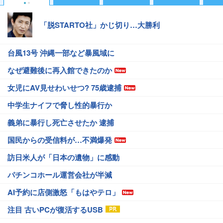
「脱STARTO社」かじ切り…大勝利
台風13号 沖縄一部など暴風域に
なぜ避難後に再入館できたのか
女児にAV見せわいせつ? 75歳逮捕
中学生ナイフで脅し性的暴行か
義弟に暴行し死亡させたか 逮捕
国民からの受信料が…不満爆発
訪日米人が「日本の遺物」に感動
パチンコホール運営会社が半減
AI予約に店側激怒「もはやテロ」
注目 古いPCが復活するUSB