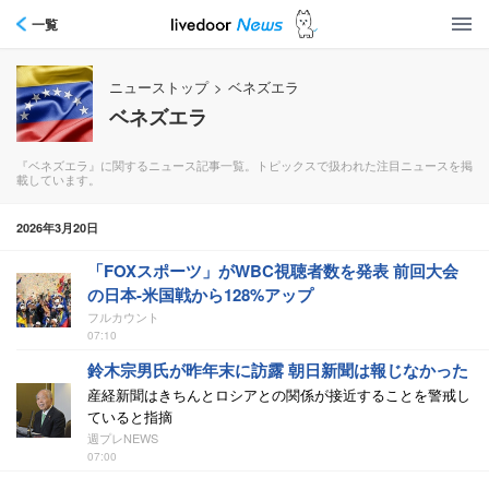
一覧
ニューストップ
>
ベネズエラ
ベネズエラ
『ベネズエラ』に関するニュース記事一覧。トピックスで扱われた注目ニュースを掲
載しています。
2026年3月20日
「FOXスポーツ」がWBC視聴者数を発表 前回大会
の日本-米国戦から128%アップ
フルカウント
07:10
鈴木宗男氏が昨年末に訪露 朝日新聞は報じなかった
産経新聞はきちんとロシアとの関係が接近することを警戒し
ていると指摘
週プレNEWS
07:00