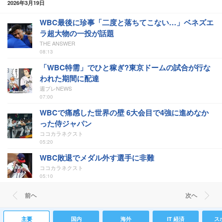
2026年3月19日
WBC最後に珍事「二度と落ちてこない…」ベネズエ
ラ超大物の一投が話題
THE ANSWER
08:13
「WBC特需」でひと稼ぎ?東京ドームの試合が行な
われた期間に配達
週プレNEWS
07:00
WBCで痛感した世界の壁 6大会目で4強に進めなか
った侍ジャパン
ココカラネクスト
05:20
WBC敗退でメダル外す選手に非難
ココカラネクスト
05:10
前ヘ
次ヘ
主要
国内
海外
IT 経済
ス