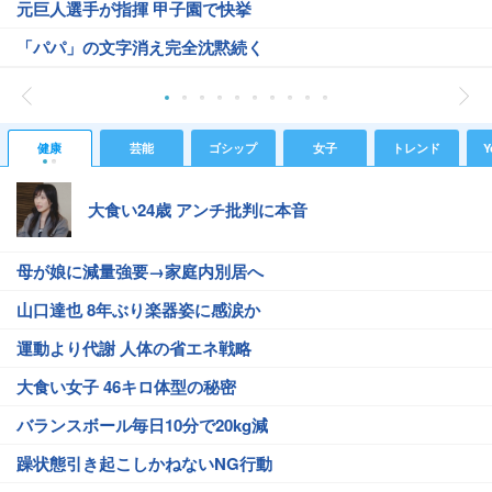
元巨人選手が指揮 甲子園で快挙
「パパ」の文字消え完全沈黙続く
健康
芸能
ゴシップ
女子
トレンド
Y
大食い24歳 アンチ批判に本音
母が娘に減量強要→家庭内別居へ
山口達也 8年ぶり楽器姿に感涙か
運動より代謝 人体の省エネ戦略
大食い女子 46キロ体型の秘密
バランスボール毎日10分で20kg減
躁状態引き起こしかねないNG行動