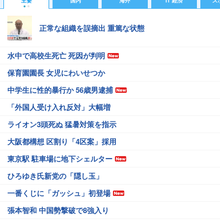
主要
国内
海外
IT 経済
ス
正常な組織を誤摘出 重篤な状態
水中で高校生死亡 死因が判明
保育園園長 女児にわいせつか
中学生に性的暴行か 56歳男逮捕
「外国人受け入れ反対」大幅増
ライオン3頭死ぬ 猛暑対策を指示
大阪都構想 区割り「4区案」採用
東京駅 駐車場に地下シェルター
ひろゆき氏新党の「隠し玉」
一番くじに「ガッシュ」初登場
張本智和 中国勢撃破で8強入り