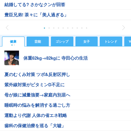
結婚してる? さかなクンが回答
豊臣兄弟! 茶々に「美人過ぎる」
健康
芸能
ゴシップ
女子
トレンド
Y
体重62kg→82kgに 寺田心の生活
夏のむくみ対策 ツボ&反射区押し
紫外線対策がビタミンD不足に
母が娘に減量強要→家庭内別居へ
睡眠時の悩みを解消する過ごし方
運動より代謝 人体の省エネ戦略
歯科の保健治療を巡る「大嘘」