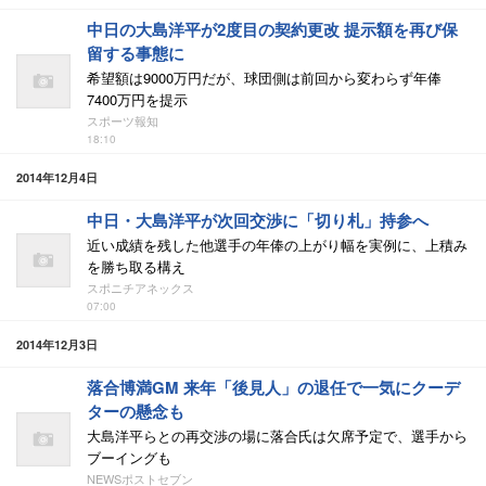
中日の大島洋平が2度目の契約更改 提示額を再び保
留する事態に
希望額は9000万円だが、球団側は前回から変わらず年俸
7400万円を提示
スポーツ報知
18:10
2014年12月4日
中日・大島洋平が次回交渉に「切り札」持参へ
近い成績を残した他選手の年俸の上がり幅を実例に、上積み
を勝ち取る構え
スポニチアネックス
07:00
2014年12月3日
落合博満GM 来年「後見人」の退任で一気にクーデ
ターの懸念も
大島洋平らとの再交渉の場に落合氏は欠席予定で、選手から
ブーイングも
NEWSポストセブン