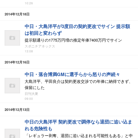
10:26
2014年12月18日
中日・大島洋平が3度目の契約更改でサイン 提示額
は初回と変わらず
提示額通りの1775万円増の推定年俸7400万円でサイン
スポニチアネックス
13:08
2014年12月16日
中日・落合博満GMに選手らから怒りの声続々
大島洋平、平田良介は契約更改交渉での年俸に納得できず、
保留にした
日刊大衆
09:00
2014年12月13日
中日の大島洋平 契約更改で調停なら退団に追い込ま
れる危険性も
「レギュラー剥奪、退団に追い込まれる可能性もある」と中