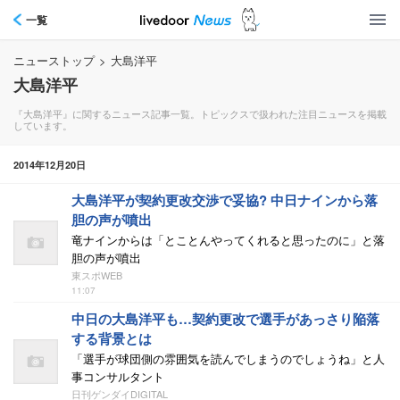
一覧
ニューストップ
>
大島洋平
大島洋平
『大島洋平』に関するニュース記事一覧。トピックスで扱われた注目ニュースを掲載
しています。
2014年12月20日
大島洋平が契約更改交渉で妥協? 中日ナインから落
胆の声が噴出
竜ナインからは「とことんやってくれると思ったのに」と落
胆の声が噴出
東スポWEB
11:07
中日の大島洋平も…契約更改で選手があっさり陥落
する背景とは
「選手が球団側の雰囲気を読んでしまうのでしょうね」と人
事コンサルタント
日刊ゲンダイDIGITAL