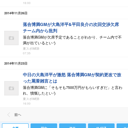
16:00
2014年11月26日
落合博満GMが大島洋平&平田良介の次回交渉欠席
チーム内から批判
落合博満GMが欠席予定であることがわかり、チーム内で不
満が出ているという
東スポWEB
07:35
2014年11月23日
中日の大島洋平が激怒 落合博満GMが契約更改で放
った罵詈雑言とは
落合博満GMに「そもそも7500万円がもらいすぎだ」と言わ
れ、憤慨したという
東スポWEB
16:00
前ヘ