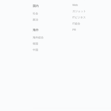
Web
国内
ガジェット
社会
ITビジネス
政治
IT総合
海外
PR
海外総合
韓国
中国