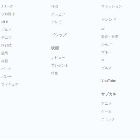
Jリーグ
韓流
ファッション
プロ野球
グラビア
トレンド
MLB
テレビ
本
ゴルフ
ゴシップ
教育・仕事
テニス
からだ
格闘技
映画
マネー
競馬
レビュー
車
相撲
プレゼント
グルメ
バスケ
特集
バレー
YouTube
フィギュア
サブカル
アニメ
ゲーム
コミック