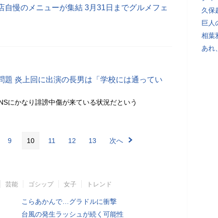
自慢のメニューが集結 3月31日までグルメフェ
久保
巨人
相葉
あれ
問題 炎上回に出演の長男は「学校には通ってい
NSにかなり誹謗中傷が来ている状況だという
9
10
11
12
13
次へ
芸能
ゴシップ
女子
トレンド
こらあかんで…グラドルに衝撃
台風の発生ラッシュが続く可能性