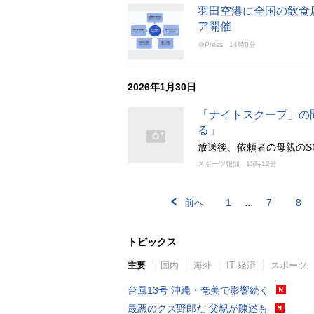
羽田空港に全国の飲食店
ア開催
＠Press
14時0分
2026年1月30日
「ナイトスクープ」の
る」
放送後、依頼者の母親のS
スポーツ報知
15時12分
...
前へ
1
7
8
トピックス
主要
国内
海外
IT 経済
スポーツ
台風13号 沖縄・奄美で影響続く
最悪のクズ野郎だ 父親が陳述も