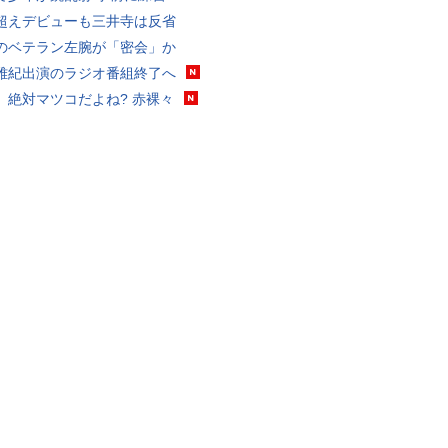
超えデビューも三井寺は反省
のベテラン左腕が「密会」か
雅紀出演のラジオ番組終了へ
、絶対マツコだよね? 赤裸々