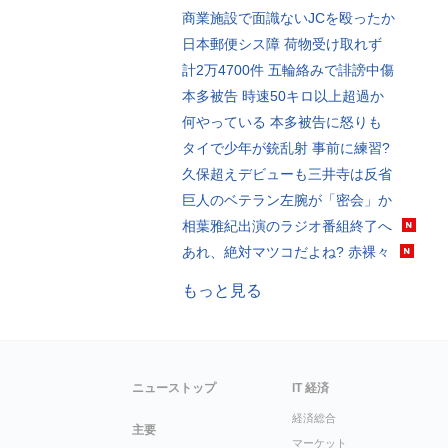
商業施設で面識ないJCを殴ったか
日本郵便シス障 荷物受け取れず
計2万4700件 五輪絡みで誹謗中傷
本多被告 時速50キロ以上超過か
何やっている 本多被告に怒りも
タイで少年が銃乱射 事前に練習?
久保超えデビューも三井寺は反省
巨人のベテラン左腕が「密会」か
相葉雅紀出演のラジオ番組終了へ
あれ、絶対マツコだよね? 赤裸々
もっと見る
ニューストップ
IT 経済
経済総合
主要
マーケット