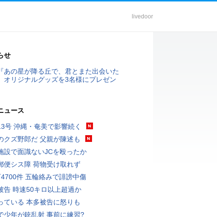
livedoor
らせ
『あの星が降る丘で、君とまた出会いた
』オリジナルグッズを3名様にプレゼン
ニュース
13号 沖縄・奄美で影響続く
のクズ野郎だ 父親が陳述も
施設で面識ないJCを殴ったか
郵便シス障 荷物受け取れず
万4700件 五輪絡みで誹謗中傷
被告 時速50キロ以上超過か
っている 本多被告に怒りも
で少年が銃乱射 事前に練習?