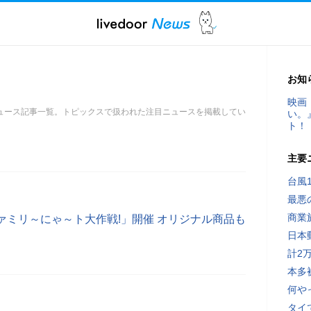
お知
映画
ュース記事一覧。トピックスで扱われた注目ニュースを掲載してい
い。
ト！
主要
台風
最悪
商業
ァミリ～にゃ～ト大作戦!」開催 オリジナル商品も
日本
計2
本多
何や
タイ