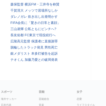
森保監督 横浜FM・三井寺を称賛
千賀滉大 メッツで居場所なしか
ダレノガレ 炊き出し出発明かす
FIFA会長に「驚きの日常と素顔」
三山凌輝 公私ともにピンチへ?
長友佑都 FC東京で現役続行へ
広陵高元監督 保護者に直接謝罪
脱輪したトラック発見 男性死亡
銀メダリスト 本多灯被告を起訴
テオくん 加藤乃愛との破局発表
スポーツ
芸能
女子
海外サッカー
芸能総合
恋愛
日本代表
音楽
ライフスタイル