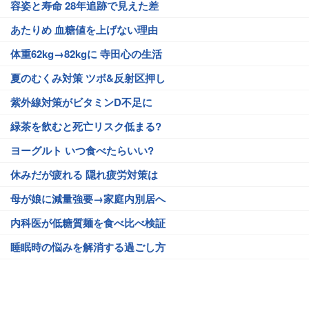
容姿と寿命 28年追跡で見えた差
あたりめ 血糖値を上げない理由
体重62kg→82kgに 寺田心の生活
夏のむくみ対策 ツボ&反射区押し
紫外線対策がビタミンD不足に
緑茶を飲むと死亡リスク低まる?
ヨーグルト いつ食べたらいい?
休みだが疲れる 隠れ疲労対策は
母が娘に減量強要→家庭内別居へ
内科医が低糖質麺を食べ比べ検証
睡眠時の悩みを解消する過ごし方