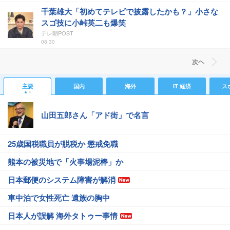
千葉雄大「初めてテレビで披露したかも？」小さな
スゴ技に小峠英二も爆笑
テレ朝POST
08:30
次ヘ
主要
国内
海外
IT 経済
ス
山田五郎さん「アド街」で名言
25歳国税職員が脱税か 懲戒免職
熊本の被災地で「火事場泥棒」か
日本郵便のシステム障害が解消
車中泊で女性死亡 遺族の胸中
日本人が誤解 海外タトゥー事情