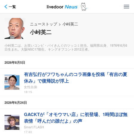
一覧
ニューストップ
>
小峠英二
小峠英二
小峠英二は、お笑いコンビ・バイきんぐのツッコミ担当。福岡県出身、1976年6月6
日生まれ。大阪NSC17期生。キングオブコント2012王者。
2026年8月5日
有吉弘行がフワちゃんのコラ画像を投稿「有吉の夏
休み」で復帰説が浮上
女性自身
18:15
2026年6月24日
GACKTが「オモウマい店」に初登場、1時間ほぼ無
表情「呼んだの誰だよ」の声
Smart FLASH
17:40