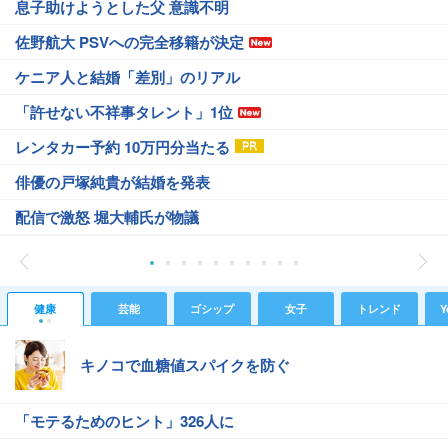
息子助けようとした父 意識不明
佐野航大 PSVへの完全移籍が決定
ケニア人と結婚「差別」のリアル
「許せない不祥事タレント」1位
レンタカー予約 10万円分当たる
俳優の戸塚純貴が結婚を発表
配信で激怒 堀大輔氏が物議
健康
芸能
ゴシップ
女子
トレンド
Y
キノコで血糖値スパイクを防ぐ
「モテるためのヒント」326人に