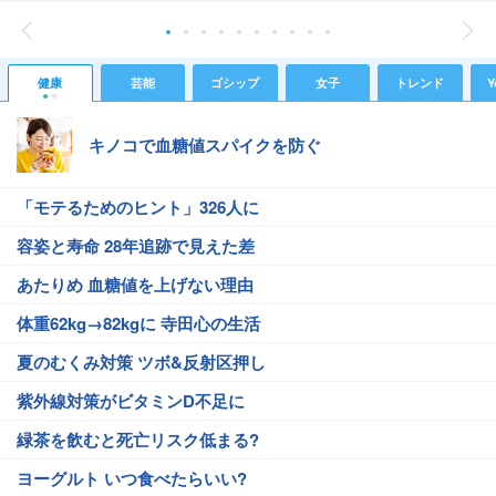
健康
芸能
ゴシップ
女子
トレンド
Y
キノコで血糖値スパイクを防ぐ
「モテるためのヒント」326人に
容姿と寿命 28年追跡で見えた差
あたりめ 血糖値を上げない理由
体重62kg→82kgに 寺田心の生活
夏のむくみ対策 ツボ&反射区押し
紫外線対策がビタミンD不足に
緑茶を飲むと死亡リスク低まる?
ヨーグルト いつ食べたらいい?