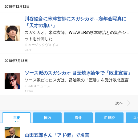
2018年12月12日
川谷絵音に米津玄師にスガシカオ…忘年会写真に
「天才の集い」
スガシカオ、米津玄師、WEAVERの杉本雄治との集合ショ
ットを公開した
ミュージックヴォイス
08:41
2018年7月18日
ソース派のスガシカオ 目玉焼き論争で「敗北宣言」
ソース派だったスガは、醤油派の「圧勝」を受け敗北宣言
J-CASTニュース
17:54
次ヘ
主要
国内
海外
IT 経済
ス
山田五郎さん「アド街」で名言