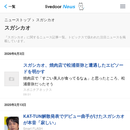
一覧
ニューストップ
>
スガシカオ
スガシカオ
『スガシカオ』に関するニュース記事一覧。トピックスで扱われた注目ニュースを掲
載しています。
2026年6月3日
スガシカオ、焼肉店で松浦亜弥と遭遇したエピソー
ドを明かす
焼肉店で「すごい美人が食ってるなぁ」と思ったところ、松
浦亜弥だったそう
スポニチアネックス
09:01
2025年2月13日
KAT-TUN解散発表でデビュー曲手がけたスガシカオ
が本音「寂しい」
Smart FLASH