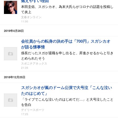
燃えやすい理由
本田圭佑、スガシカオ、為末大氏らがコロナの話題を投稿し
て炎上
文春オンライン
11:00
2019年4月28日
会社員からの転身の決め手は「700円」スガシカオ
が語る懐事情
係長だったスガが退職を申し出ると、昇進させるからと引き
とめられたそう
スポニチアネックス
21:35
2018年12月25日
スガシカオが嵐のドーム公演で大号泣「こんな泣い
たのはじめて」
「ライブでこんな泣いたのはじめてだ…」と大号泣したこと
を告白
デイリースポーツ
17:25