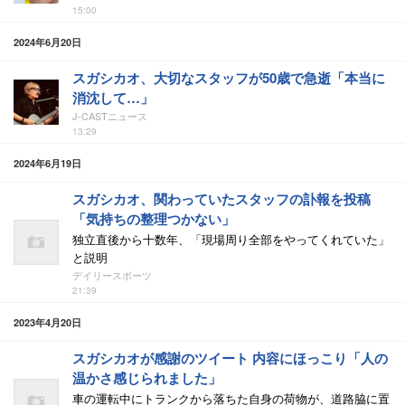
15:00
2024年6月20日
スガシカオ、大切なスタッフが50歳で急逝「本当に
消沈して…」
J-CASTニュース
13:29
2024年6月19日
スガシカオ、関わっていたスタッフの訃報を投稿
「気持ちの整理つかない」
独立直後から十数年、「現場周り全部をやってくれていた」
と説明
デイリースポーツ
21:39
2023年4月20日
スガシカオが感謝のツイート 内容にほっこり「人の
温かさ感じられました」
車の運転中にトランクから落ちた自身の荷物が、道路脇に置