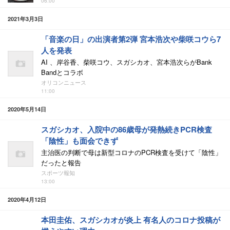
06:00
2021年3月3日
「音楽の日」の出演者第2弾 宮本浩次や柴咲コウら7
人を発表
AI 、岸谷香、柴咲コウ、スガシカオ、宮本浩次らがBank
Bandとコラボ
オリコンニュース
11:00
2020年5月14日
スガシカオ、入院中の86歳母が発熱続きPCR検査
「陰性」も面会できず
主治医の判断で母は新型コロナのPCR検査を受けて「陰性」
だったと報告
スポーツ報知
13:00
2020年4月12日
本田圭佑、スガシカオが炎上 有名人のコロナ投稿が