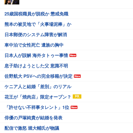
25歳国税職員が脱税か 懲戒免職
熊本の被災地で「火事場泥棒」か
日本郵便のシステム障害が解消
車中泊で女性死亡 遺族の胸中
日本人が誤解 海外タトゥー事情
息子助けようとした父 意識不明
佐野航大 PSVへの完全移籍が決定
ケニア人と結婚「差別」のリアル
花王が「焼肉店」限定オープン？
「許せない不祥事タレント」1位
俳優の戸塚純貴が結婚を発表
配信で激怒 堀大輔氏が物議