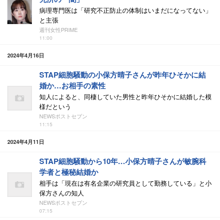
病理専門医は「研究不正防止の体制はいまだになってない」
と主張
週刊女性PRIME
11:00
2024年4月16日
STAP細胞騒動の小保方晴子さんが昨年ひそかに結
婚か…お相手の素性
知人によると、同棲していた男性と昨年ひそかに結婚した模
様だという
NEWSポストセブン
11:15
2024年4月11日
STAP細胞騒動から10年…小保方晴子さんが敏腕科
学者と極秘結婚か
相手は「現在は有名企業の研究員として勤務している」と小
保方さんの知人
NEWSポストセブン
07:15