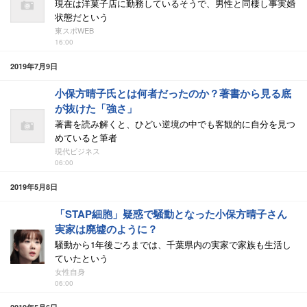
現在は洋菓子店に勤務しているそうで、男性と同棲し事実婚
状態だという
東スポWEB
16:00
2019年7月9日
小保方晴子氏とは何者だったのか？著書から見る底
が抜けた「強さ」
著書を読み解くと、ひどい逆境の中でも客観的に自分を見つ
めていると筆者
現代ビジネス
06:00
2019年5月8日
「STAP細胞」疑惑で騒動となった小保方晴子さん
実家は廃墟のように？
騒動から1年後ごろまでは、千葉県内の実家で家族も生活し
ていたという
女性自身
06:00