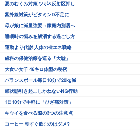
夏のむくみ対策 ツボ&反射区押し
紫外線対策がビタミンD不足に
母が娘に減量強要→家庭内別居へ
睡眠時の悩みを解消する過ごし方
運動より代謝 人体の省エネ戦略
歯科の保健治療を巡る「大嘘」
大食い女子 46キロ体型の秘密
バランスボール毎日10分で20kg減
躁状態引き起こしかねないNG行動
1日10分で手軽に「ひざ痛対策」
キウイを食べる際の3つの注意点
コーヒー 朝すぐ飲むのはダメ?