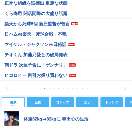
正常な組織を誤摘出 重篤な状態
くら寿司 閉店間際の大盛り話題
楽天から死球5個 新庄監督が苦言
日ハムvs楽天「死球合戦」不穏
マイケル・ジャクソン来日秘話
テオくん 加藤乃愛との破局発表
朝ドラ 次週予告に「ゲンナリ」
ヒコロヒー 割引お握り買わない
健康
芸能
ゴシップ
女子
トレンド
Y
体重62kg→82kgに 寺田心の生活