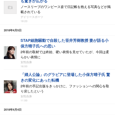
も驚きが広がる
ノースリーブのワンピース姿で日記帳を抱える写真などが掲
載されている
デイリースポーツ
19:23
2018年4月5日
STAP細胞騒動で自殺した笹井芳樹教授 妻が語る小
保方晴子氏への思い
2年前の取材では終始、硬い表情を見せていたが、今回は柔
らかい表情に
女性自身
16:00
「婦人公論」のグラビアに登場した小保方晴子氏 驚
きの変化にあった転機
2年前の手記出版をきっかけに、ファッションへの関心を取
り戻したという
女性自身
11:00
2018年4月4日