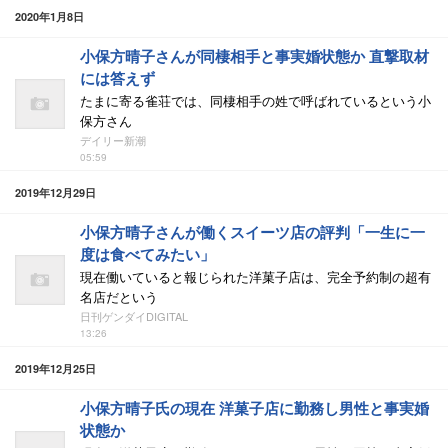
2020年1月8日
小保方晴子さんが同棲相手と事実婚状態か 直撃取材
には答えず
たまに寄る雀荘では、同棲相手の姓で呼ばれているという小
保方さん
デイリー新潮
05:59
2019年12月29日
小保方晴子さんが働くスイーツ店の評判「一生に一
度は食べてみたい」
現在働いていると報じられた洋菓子店は、完全予約制の超有
名店だという
日刊ゲンダイDIGITAL
13:26
2019年12月25日
小保方晴子氏の現在 洋菓子店に勤務し男性と事実婚
状態か