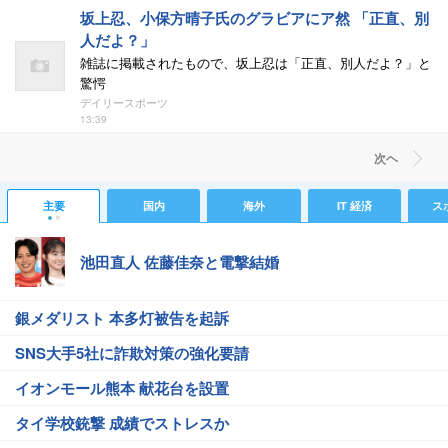
坂上忍、小保方晴子氏のグラビアにア然 「正直、別
人だよ？」
雑誌に掲載されたもので、坂上忍は「正直、別人だよ？」と
驚愕
デイリースポーツ
13:39
次ヘ
主要
国内
海外
IT 経済
ス
池田直人 佐藤佳奈と電撃結婚
銀メダリスト 本多灯被告を起訴
SNS大手5社に詐欺対策の強化要請
イオンモール熊本 献花台を設置
タイ学校銃撃 成績でストレスか