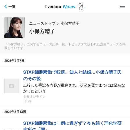
一覧
ニューストップ
>
小保方晴子
小保方晴子
『小保方晴子』に関するニュース記事一覧。トピックスで扱われた注目ニュースを掲
載しています。
2026年4月7日
STAP細胞騒動で転落、知人と結婚…小保方晴子氏
のその後
上梓した手記も内容が批判され、状況を覆すまでには至らな
かったという
文春オンライン
10:15
2024年5月13日
STAP細胞騒動は一例に過ぎず？今も続く理化学研
究所の「闇」