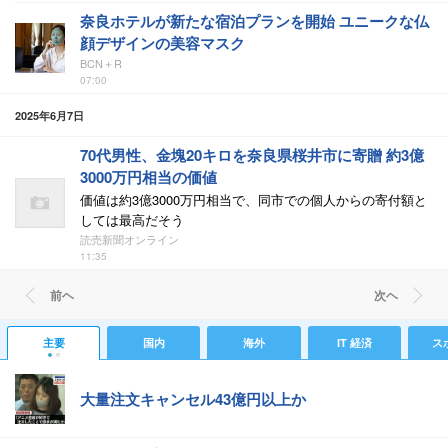
奈良ホテルが新たな宿泊プランを開始 ユニークな仏
顔デザインの美容マスク
BCN＋R
07:00
2025年6月7日
70代男性、金塊20キロを奈良県桜井市に寄贈 約3億
3000万円相当の価値
価値は約3億3000万円相当で、同市での個人からの寄付額と
しては最高だそう
読売新聞オンライン
11:35
前ヘ
次ヘ
主要
国内
海外
IT 経済
ス
大量注文キャンセル43億円以上か