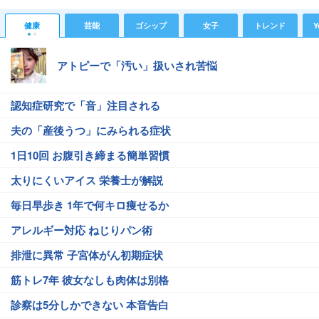
健康
芸能
ゴシップ
女子
トレンド
Y
アトピーで「汚い」扱いされ苦悩
認知症研究で「音」注目される
夫の「産後うつ」にみられる症状
1日10回 お腹引き締まる簡単習慣
太りにくいアイス 栄養士が解説
毎日早歩き 1年で何キロ痩せるか
アレルギー対応 ねじりパン術
排泄に異常 子宮体がん初期症状
筋トレ7年 彼女なしも肉体は別格
診察は5分しかできない 本音告白