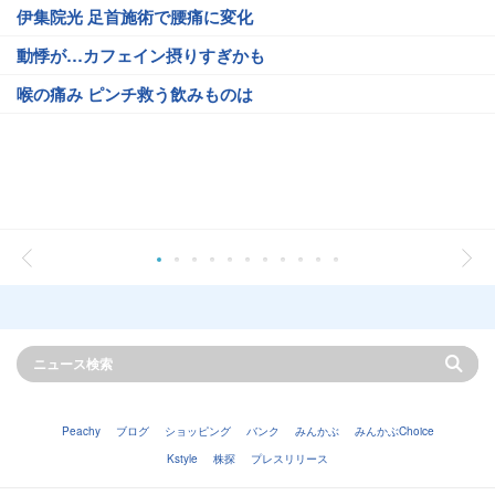
伊集院光 足首施術で腰痛に変化
動悸が…カフェイン摂りすぎかも
喉の痛み ピンチ救う飲みものは
Peachy
ブログ
ショッピング
バンク
みんかぶ
みんかぶChoice
Kstyle
株探
プレスリリース