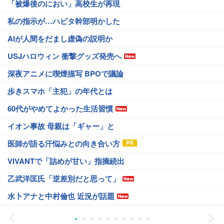
「被爆後のにおい」高校生が再現
私の指示が…ハビタ幹部明かした
AIが人間をだまし虚偽の説明か
USJハロウィン 衝撃グッズ発売へ
深夜アニメに喫煙描写 BPOで議論
歩きスマホ「主犯」の年代とは
60代がやめてよかった生活習慣
イオン事故 母親は「ギャー」と
医師が語る汗悩みとの向き合い方
VIVANTで「詰めが甘い」指摘続出
乙武洋匡氏「逆差別だと思って」
水卜アナと中村倫也 近況が話題