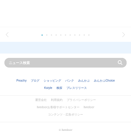
Peachy
ブログ
ショッピング
バンク
みんかぶ
みんかぶChoice
Kstyle
株探
プレスリリース
運営会社
利用規約
プライバシーポリシー
livedoorお客様サポートセンター
livedoor
コンテンツ・広告ポリシー
© livedoor