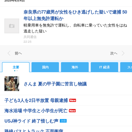
2025年8月4日
奈良県の77歳男が女性をひき逃げした疑いで逮捕 50
年以上無免許運転か
軽乗用車を無免許で運転し、自転車に乗っていた女性をはね
逃走した疑い
共同通信
22:25
前ヘ
次ヘ
主要
国内
海外
IT 経済
ス
さんま 夏の甲子園に苦言し物議
子ども3人を2日半放置 母親逮捕
海水浴場 中学生と小学生が死亡
USJ神ライド 終了惜しむ声
路線バスとトラック 正面衝突