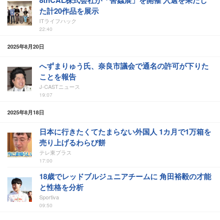
8thCAL株式会社が「害蟲展」を開催 入選を果たし
た計20作品を展示
ITライフハック
22:40
2025年8月20日
へずまりゅう氏、奈良市議会で通名の許可が下りた
ことを報告
J-CASTニュース
19:07
2025年8月18日
日本に行きたくてたまらない外国人 1カ月で1万箱を
売り上げるわらび餅
テレ東プラス
17:00
18歳でレッドブルジュニアチームに 角田裕毅の才能
と性格を分析
Sportiva
09:50