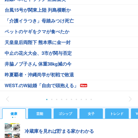
台風15号が関東上陸 列島横断か
「介護イラつき」母踏みつけ死亡
ペットのヤギをクマが食べたか
天皇皇后両陛下 熊本県に金一封
中止の花火大会、3市が関与否定
井脇ノブ子さん 体重38kg減の今
昨夏覇者・沖縄尚学が初戦で敗退
WEST.のW結婚「自由で頭抱える」
健康
芸能
ゴシップ
女子
トレンド
Y
冷蔵庫を見れば貯まる家かわかる