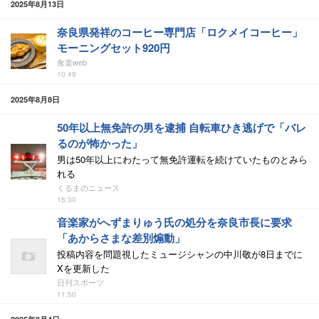
2025年8月13日
奈良県発祥のコーヒー専門店「ロクメイコーヒー」
モーニングセット920円
食楽web
10:49
2025年8月8日
50年以上無免許の男を逮捕 自転車ひき逃げで「バレ
るのが怖かった」
男は50年以上にわたって無免許運転を続けていたものとみら
れる
くるまのニュース
16:30
音楽家がへずまりゅう氏の処分を奈良市長に要求
「あからさまな差別煽動」
投稿内容を問題視したミュージシャンの中川敬が8日までに
Xを更新した
日刊スポーツ
11:50