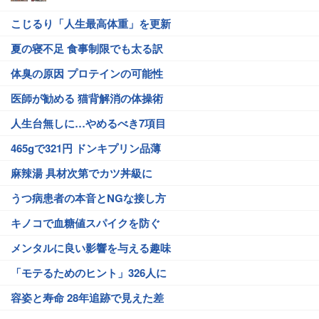
こじるり「人生最高体重」を更新
夏の寝不足 食事制限でも太る訳
体臭の原因 プロテインの可能性
医師が勧める 猫背解消の体操術
人生台無しに…やめるべき7項目
465gで321円 ドンキプリン品薄
麻辣湯 具材次第でカツ丼級に
うつ病患者の本音とNGな接し方
キノコで血糖値スパイクを防ぐ
メンタルに良い影響を与える趣味
「モテるためのヒント」326人に
容姿と寿命 28年追跡で見えた差