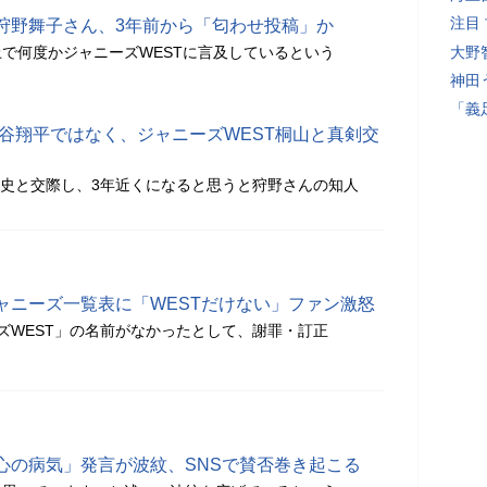
注目
狩野舞子さん、3年前から「匂わせ投稿」か
上で何度かジャニーズWESTに言及しているという
大野
神田
「義
大谷翔平ではなく、ジャニーズWEST桐山と真剣交
照史と交際し、3年近くになると思うと狩野さんの知人
ャニーズ一覧表に「WESTだけない」ファン激怒
ズWEST」の名前がなかったとして、謝罪・訂正
心の病気」発言が波紋、SNSで賛否巻き起こる