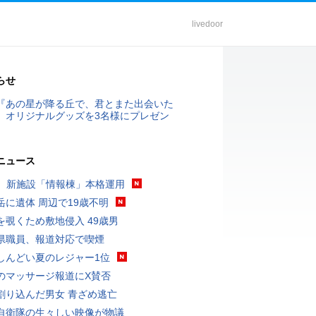
livedoor
らせ
『あの星が降る丘で、君とまた出会いた
』オリジナルグッズを3名様にプレゼン
ニュース
K、新施設「情報棟」本格運用
岳に遺体 周辺で19歳不明
を覗くため敷地侵入 49歳男
県職員、報道対応で喫煙
しんどい夏のレジャー1位
のマッサージ報道にX賛否
割り込んだ男女 青ざめ逃亡
自衛隊の生々しい映像が物議