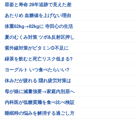
容姿と寿命 28年追跡で見えた差
あたりめ 血糖値を上げない理由
体重62kg→82kgに 寺田心の生活
夏のむくみ対策 ツボ&反射区押し
紫外線対策がビタミンD不足に
緑茶を飲むと死亡リスク低まる?
ヨーグルト いつ食べたらいい?
休みだが疲れる 隠れ疲労対策は
母が娘に減量強要→家庭内別居へ
内科医が低糖質麺を食べ比べ検証
睡眠時の悩みを解消する過ごし方