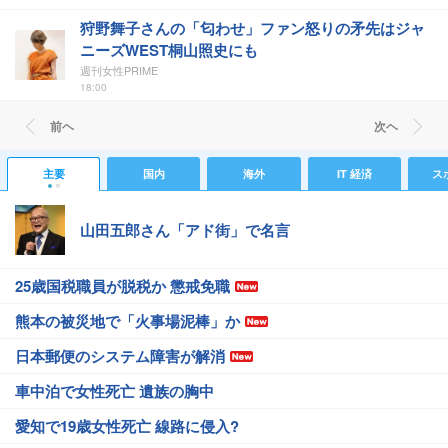
狩野舞子さんの「匂わせ」ファン怒りの矛先はジャ
ニーズWEST桐山照史にも
週刊女性PRIME
18:00
前ヘ
次ヘ
主要
国内
海外
IT 経済
ス
山田五郎さん「アド街」で名言
25歳国税職員が脱税か 懲戒免職
熊本の被災地で「火事場泥棒」か
日本郵便のシステム障害が解消
車中泊で女性死亡 遺族の胸中
愛知で19歳女性死亡 線路に侵入?