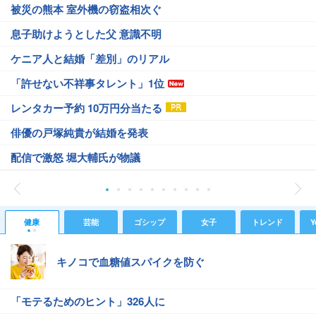
被災の熊本 室外機の窃盗相次ぐ
息子助けようとした父 意識不明
ケニア人と結婚「差別」のリアル
「許せない不祥事タレント」1位
レンタカー予約 10万円分当たる
俳優の戸塚純貴が結婚を発表
配信で激怒 堀大輔氏が物議
健康
芸能
ゴシップ
女子
トレンド
Y
キノコで血糖値スパイクを防ぐ
「モテるためのヒント」326人に