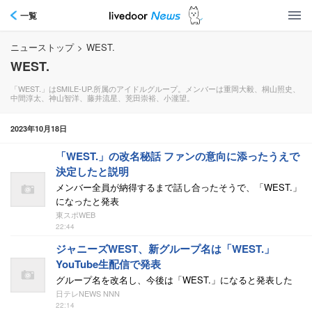
一覧
ニューストップ
>
WEST.
WEST.
「WEST.」はSMILE-UP.所属のアイドルグループ。メンバーは重岡大毅、桐山照史、
中間淳太、神山智洋、藤井流星、茺田崇裕、小瀧望。
2023年10月18日
「WEST.」の改名秘話 ファンの意向に添ったうえで
決定したと説明
メンバー全員が納得するまで話し合ったそうで、「WEST.」
になったと発表
東スポWEB
22:44
ジャニーズWEST、新グループ名は「WEST.」
YouTube生配信で発表
グループ名を改名し、今後は「WEST.」になると発表した
日テレNEWS NNN
22:14