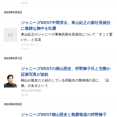
04:00
2023年9月8日
ジャニーズWEST中間淳太、東山紀之の新社長就任
に複雑な胸中を吐露
東山紀之のジャニーズ事務所新社長就任について「すごく驚
いた」と言及
モデルプレス
17:51
2023年9月1日
ジャニーズWESTの桐山照史、狩野舞子氏と交際か
証拠写真が波紋
桐山が親友だと紹介している同級生の整体師の店に、「証
拠」があるという
週刊女性PRIME
10:40
2023年8月8日
ジャニーズWEST桐山照史と熱愛報道の狩野舞子