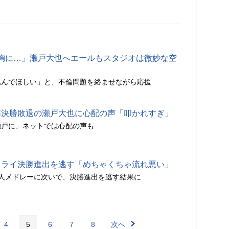
胸に…」瀬戸大也へエールもスタジオは微妙な空
込んでほしい」と、不倫問題を絡ませながら応援
イ準決勝敗退の瀬戸大也に心配の声「叩かれすぎ」
瀬戸に、ネットでは心配の声も
タフライ決勝進出を逃す「めちゃくちゃ流れ悪い」
個人メドレーに次いで、決勝進出を逃す結果に
4
5
6
7
8
次へ