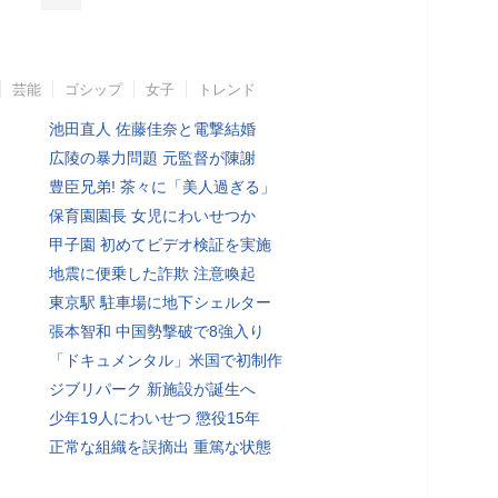
芸能
ゴシップ
女子
トレンド
池田直人 佐藤佳奈と電撃結婚
広陵の暴力問題 元監督が陳謝
豊臣兄弟! 茶々に「美人過ぎる」
保育園園長 女児にわいせつか
甲子園 初めてビデオ検証を実施
地震に便乗した詐欺 注意喚起
東京駅 駐車場に地下シェルター
張本智和 中国勢撃破で8強入り
「ドキュメンタル」米国で初制作
ジブリパーク 新施設が誕生へ
少年19人にわいせつ 懲役15年
正常な組織を誤摘出 重篤な状態