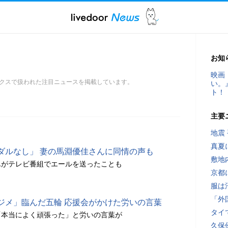
お知
映画
クスで扱われた注目ニュースを掲載しています。
い。
ト！
主要
地震
真夏
ダルなし」 妻の馬淵優佳さんに同情の声も
敷地
んがテレビ番組でエールを送ったことも
京都
服は
「外
ジメ」臨んだ五輪 応援会がかけた労いの言葉
タイ
「本当によく頑張った」と労いの言葉が
久保