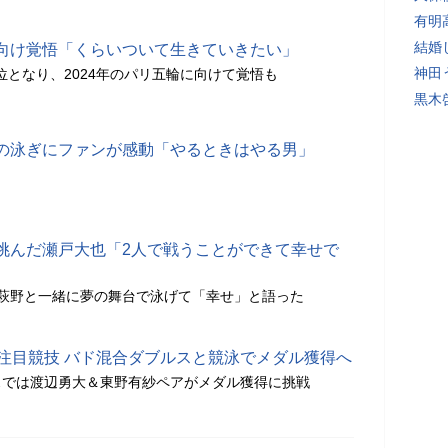
有明
結婚
向け覚悟「くらいついて生きていきたい」
神田
4位となり、2024年のパリ五輪に向けて覚悟も
黒木
の泳ぎにファンが感動「やるときはやる男」
挑んだ瀬戸大也「2人で戦うことができて幸せで
萩野と一緒に夢の舞台で泳げて「幸せ」と語った
ら注目競技 バド混合ダブルスと競泳でメダル獲得へ
スでは渡辺勇大＆東野有紗ペアがメダル獲得に挑戦