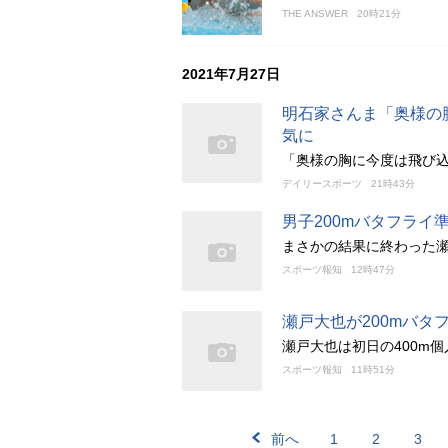
THE ANSWER
20時21分
2021年7月27日
明石家さんま「奥様の
気に
「奥様の胸に今度は飛び
デイリースポーツ
21時43分
男子200mバタフラ
まさかの結果に終わった
スポーツ報知
12時47分
瀬戸大也が200mバ
瀬戸大也は初日の400m
スポーツ報知
11時51分
前へ
1
2
3