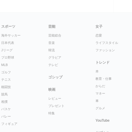
スポーツ
芸能
女子
海外サッカー
芸能総合
恋愛
日本代表
音楽
ライフスタイル
Jリーグ
韓流
ファッション
プロ野球
グラビア
トレンド
MLB
テレビ
本
ゴルフ
ゴシップ
教育・仕事
テニス
からだ
格闘技
映画
マネー
競馬
レビュー
車
相撲
プレゼント
グルメ
バスケ
特集
バレー
YouTube
フィギュア