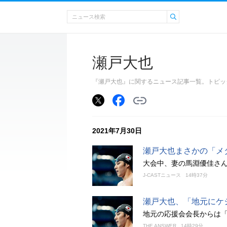
瀬戸大也
『瀬戸大也』に関するニュース記事一覧。トピッ
2021年7月30日
瀬戸大也まさかの「メ
大会中、妻の馬淵優佳さ
J-CASTニュース
14時37分
瀬戸大也、「地元にケ
地元の応援会会長からは
THE ANSWER
14時29分