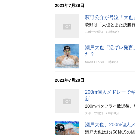
2021年7月29日
萩野公介が号泣「大也
萩野は「大也とまた決勝
スポーツ報知
12時54分
瀬戸大也「逆ギレ発言
た？
Smart FLASH
8時45分
2021年7月28日
200m個人メドレーで
新
200mバタフライ敗退後
スポーツ報知
21時58分
瀬戸大也、200m個人
瀬戸大也は1分58秒15の