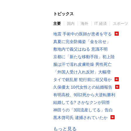
トピックス
主要
国内
海外
IT 経済
スポーツ
地震 手術中の医師が患者を守る
真夏に完全防備姿「金を出せ」
敷地内で義父はねる 意識不明
京都に「新たな移動手段」初上陸
服は汗で濡れ皮膚乾燥 男性死亡
「外国人受け入れ反対」大幅増
タイで銃乱射 犯行前に祖父母か
久保優太 10代女性との結婚報告
有明高校、9回2死から大逆転勝利
結婚してる? さかなクンが回答
神田うの「3回流産してる」告白
黒木啓司氏 逮捕されていたか
もっと見る