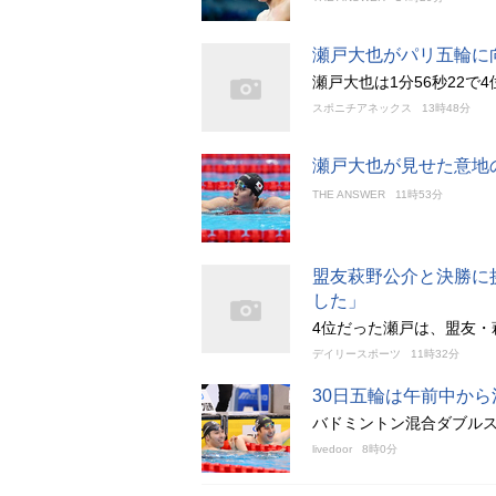
瀬戸大也がパリ五輪に
瀬戸大也は1分56秒22で
スポニチアネックス
13時48分
瀬戸大也が見せた意地
THE ANSWER
11時53分
盟友萩野公介と決勝に
した」
4位だった瀬戸は、盟友・
デイリースポーツ
11時32分
30日五輪は午前中か
バドミントン混合ダブル
livedoor
8時0分