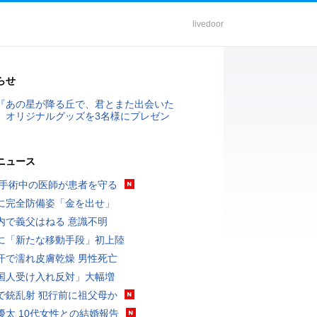
livedoor
らせ
『あの星が降る丘で、君とまた出会いた
』オリジナルグッズを3名様にプレゼン
ニュース
 手術中の医師が患者を守る
に完全防備姿「金を出せ」
内で義父はねる 意識不明
に「新たな移動手段」初上陸
汗で濡れ皮膚乾燥 男性死亡
国人受け入れ反対」大幅増
で銃乱射 犯行前に祖父母か
優太 10代女性との結婚報告