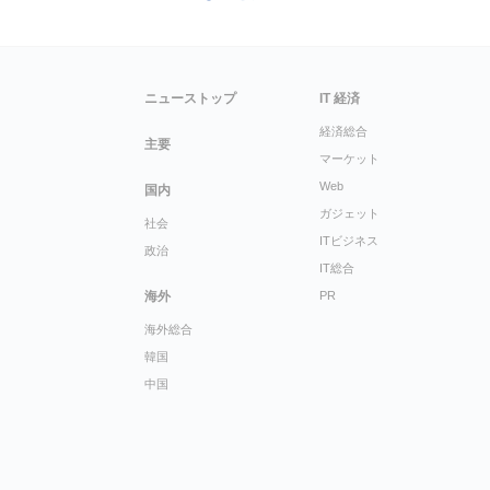
ニューストップ
IT 経済
経済総合
主要
マーケット
Web
国内
ガジェット
社会
ITビジネス
政治
IT総合
海外
PR
海外総合
韓国
中国