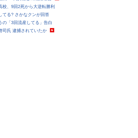
高校、9回2死から大逆転勝利
してる? さかなクンが回答
うの「3回流産してる」告白
啓司氏 逮捕されていたか