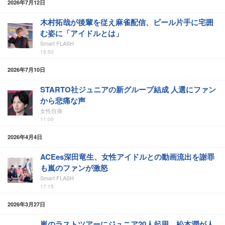
2026年7月12日
木村拓哉が後輩を従え麻雀配信、ビール片手に宅囲
む姿に「アイドルとは」
Smart FLASH
15:50
2026年7月10日
STARTO社ジュニアの新グループ結成 人選にファン
から悲痛な声
女性自身
11:00
2026年4月4日
ACEes深田竜生、女性アイドルとの動画流出を謝罪
も嵐のファンが激怒
Smart FLASH
17:15
2026年3月27日
嵐のラストツアーにジュニア20人起用、松本潤が人