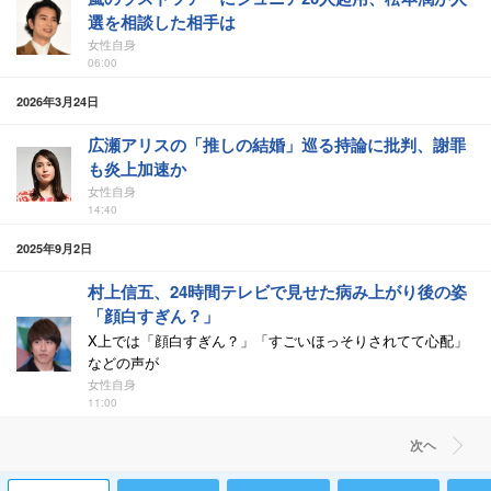
選を相談した相手は
女性自身
06:00
2026年3月24日
広瀬アリスの「推しの結婚」巡る持論に批判、謝罪
も炎上加速か
女性自身
14:40
2025年9月2日
村上信五、24時間テレビで見せた病み上がり後の姿
「顔白すぎん？」
X上では「顔白すぎん？」「すごいほっそりされてて心配」
などの声が
女性自身
11:00
次ヘ