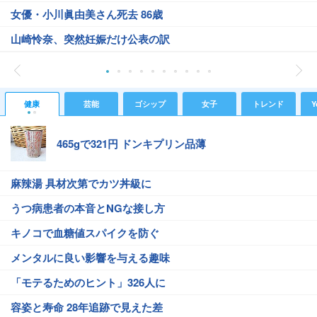
女優・小川眞由美さん死去 86歳
山崎怜奈、突然妊娠だけ公表の訳
健康
芸能
ゴシップ
女子
トレンド
Y
465gで321円 ドンキプリン品薄
麻辣湯 具材次第でカツ丼級に
うつ病患者の本音とNGな接し方
キノコで血糖値スパイクを防ぐ
メンタルに良い影響を与える趣味
「モテるためのヒント」326人に
容姿と寿命 28年追跡で見えた差