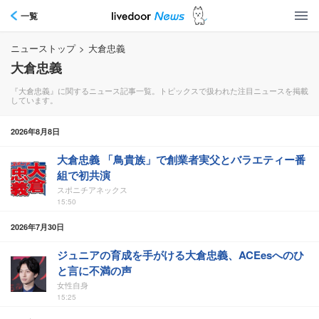
一覧
ニューストップ
>
大倉忠義
大倉忠義
『大倉忠義』に関するニュース記事一覧。トピックスで扱われた注目ニュースを掲載
しています。
2026年8月8日
大倉忠義 「鳥貴族」で創業者実父とバラエティー番
組で初共演
スポニチアネックス
15:50
2026年7月30日
ジュニアの育成を手がける大倉忠義、ACEesへのひ
と言に不満の声
女性自身
15:25