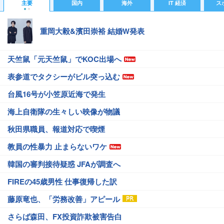
主要
国内
海外
IT 経済
ス
重岡大毅&濱田崇裕 結婚W発表
天竺鼠「元天竺鼠」でKOC出場へ
表参道でタクシーがビル突っ込む
台風16号が小笠原近海で発生
海上自衛隊の生々しい映像が物議
秋田県職員、報道対応で喫煙
教員の性暴力 止まらないワケ
韓国の審判接待疑惑 JFAが調査へ
FIREの45歳男性 仕事復帰した訳
藤原竜也、「労務改善」アピール
さらば森田、FX投資詐欺被害告白