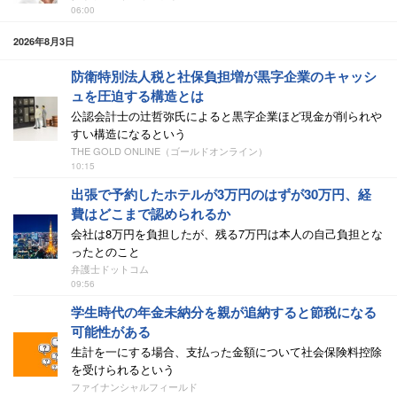
06:00
2026年8月3日
防衛特別法人税と社保負担増が黒字企業のキャッシ
ュを圧迫する構造とは
公認会計士の辻哲弥氏によると黒字企業ほど現金が削られや
すい構造になるという
THE GOLD ONLINE（ゴールドオンライン）
10:15
出張で予約したホテルが3万円のはずが30万円、経
費はどこまで認められるか
会社は8万円を負担したが、残る7万円は本人の自己負担とな
ったとのこと
弁護士ドットコム
09:56
学生時代の年金未納分を親が追納すると節税になる
可能性がある
生計を一にする場合、支払った金額について社会保険料控除
を受けられるという
ファイナンシャルフィールド