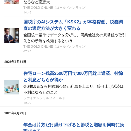
なるなど恩恵大
THE GOLD ONLINE（ゴールドオンライン）
14:45
国税庁のAIシステム「KSK2」が本格稼働、税務調
査の選定方法が大きく変わる
全国統一基準でデータを分析し、同業他社比の異常値や取引
先との矛盾を検知するという
THE GOLD ONLINE（ゴールドオンライン）
07:45
2026年7月31日
住宅ローン残高2500万円で300万円繰上返済、控除
と利息どちらが得か
金利0.5％なら控除減少額が利息を上回り、繰り上げ返済は
不利になるとのこと
ファイナンシャルフィールド
19:20
2026年7月29日
年金は片方だけ繰り下げると節税と増額を同時に実