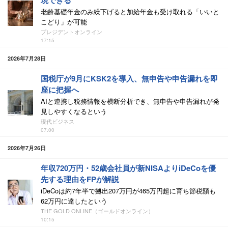
現できる
老齢基礎年金のみ繰下げると加給年金も受け取れる「いいと
こどり」が可能
プレジデントオンライン
17:15
2026年7月28日
国税庁が9月にKSK2を導入、無申告や申告漏れを即
座に把握へ
AIと連携し税務情報を横断分析でき、無申告や申告漏れが発
見しやすくなるという
現代ビジネス
07:00
2026年7月26日
年収720万円・52歳会社員が新NISAよりiDeCoを優
先する理由をFPが解説
iDeCoは約7年半で拠出207万円が465万円超に育ち節税額も
62万円に達したという
THE GOLD ONLINE（ゴールドオンライン）
10:15