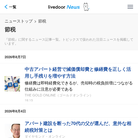
一覧
ニューストップ
>
節税
節税
『節税』に関するニュース記事一覧。トピックスで扱われた注目ニュースを掲載して
います。
2026年8月7日
中古アパート経営で減価償却費と修繕費を正しく活
用し手残りを増やす方法
修繕費は即時経費化できるが、売却時の税負担増につながる
仕組みに注意が必要である
THE GOLD ONLINE（ゴールドオンライン）
16:15
2026年8月4日
アパート建設を断った70代の父が選んだ、意外な相
続税対策とは
ダイヤモンド・オンライン