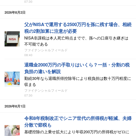
07:30
2026年8月2日
父がNISAで運用する2500万円を孫に残す場合、相続
税の2割加算に注意が必要
NISA非課税は本人死亡時点までで、孫への口座引き継ぎは
不可能である
ファイナンシャルフィールド
08:40
退職金2000万円の手取りはいくら？一括・分割の税
負担の違いを解説
勤続30年なら退職所得控除等により税負担は数十万円程度に
収まる
ファイナンシャルフィールド
07:30
2026年8月1日
令和8年税制改正でシニア世代の所得税が軽減、夫婦
分散で節税も
基礎控除の上乗せ拡大により年収200万円の所得税がゼロに