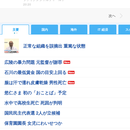
20:20
次ヘ
主要
国内
海外
IT 経済
ス
正常な組織を誤摘出 重篤な状態
広陵の暴力問題 元監督が謝罪
石川の最低賃金 国の目安上回る
服は汗で濡れ皮膚乾燥 男性死亡
悠仁さま 初の「おことば」予定
水中で高校生死亡 死因が判明
国民民主代表選 2人が立候補
保育園園長 女児にわいせつか