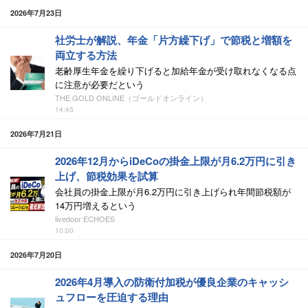
2026年7月23日
社労士が解説、年金「片方繰下げ」で節税と増額を
両立する方法
老齢厚生年金を繰り下げると加給年金が受け取れなくなる点
に注意が必要だという
THE GOLD ONLINE（ゴールドオンライン）
14:45
2026年7月21日
2026年12月からiDeCoの掛金上限が月6.2万円に引き
上げ、節税効果を試算
会社員の掛金上限が月6.2万円に引き上げられ年間節税額が
14万円増えるという
livedoor ECHOES
10:00
2026年7月20日
2026年4月導入の防衛付加税が優良企業のキャッシ
ュフローを圧迫する理由