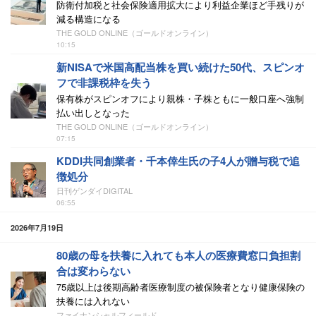
防衛付加税と社会保険適用拡大により利益企業ほど手残りが
減る構造になる
THE GOLD ONLINE（ゴールドオンライン）
10:15
新NISAで米国高配当株を買い続けた50代、スピンオ
フで非課税枠を失う
保有株がスピンオフにより親株・子株ともに一般口座へ強制
払い出しとなった
THE GOLD ONLINE（ゴールドオンライン）
07:15
KDDI共同創業者・千本倖生氏の子4人が贈与税で追
徴処分
日刊ゲンダイDIGITAL
06:55
2026年7月19日
80歳の母を扶養に入れても本人の医療費窓口負担割
合は変わらない
75歳以上は後期高齢者医療制度の被保険者となり健康保険の
扶養には入れない
ファイナンシャルフィールド