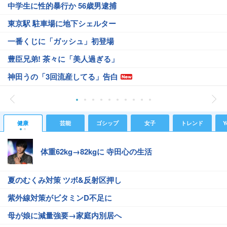
中学生に性的暴行か 56歳男逮捕
東京駅 駐車場に地下シェルター
一番くじに「ガッシュ」初登場
豊臣兄弟! 茶々に「美人過ぎる」
神田うの「3回流産してる」告白
健康
芸能
ゴシップ
女子
トレンド
Y
体重62kg→82kgに 寺田心の生活
夏のむくみ対策 ツボ&反射区押し
紫外線対策がビタミンD不足に
母が娘に減量強要→家庭内別居へ