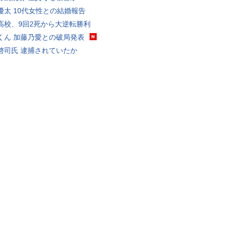
優太 10代女性との結婚報告
高校、9回2死から大逆転勝利
くん 加藤乃愛との破局発表
啓司氏 逮捕されていたか