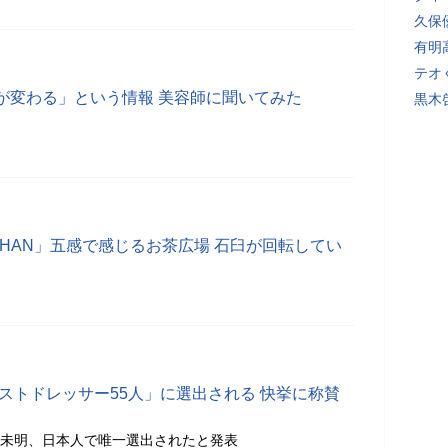
久保
有明
テオ
が変わる」という情報 美容師に聞いてみた
黒木
MORIHAN」五感で感じるお茶広場 石臼が回転してい
ベストドレッサー55人」に選出される 快挙に称賛
3日未明、日本人で唯一選出されたと発表