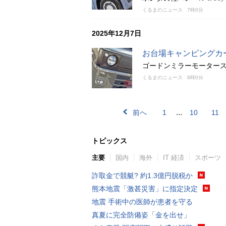
くるまのニュース
7時0分
2025年12月7日
お台場キャンピングカー
ゴードンミラーモータースが
くるまのニュース
8時0分
...
前へ
1
10
11
トピックス
主要
国内
海外
IT 経済
スポーツ
詐取金で競艇? 約1.3億円脱税か
熊本地震「激甚災害」に指定決定
地震 手術中の医師が患者を守る
真夏に完全防備姿「金を出せ」