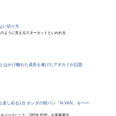
ない切り方
星のように見えるスターカットといわれる
想とはかけ離れた成長を遂げたアボカドが話題
楽しめる1台 ホンダの軽バン「N-VAN」をベー
」をベースにした「SEEK POP」を実車展示