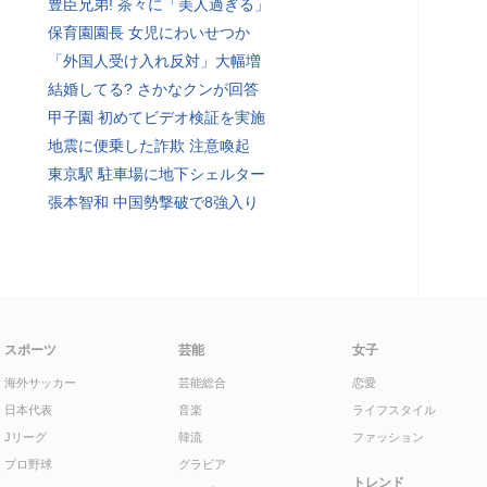
豊臣兄弟! 茶々に「美人過ぎる」
保育園園長 女児にわいせつか
「外国人受け入れ反対」大幅増
結婚してる? さかなクンが回答
甲子園 初めてビデオ検証を実施
地震に便乗した詐欺 注意喚起
東京駅 駐車場に地下シェルター
張本智和 中国勢撃破で8強入り
スポーツ
芸能
女子
海外サッカー
芸能総合
恋愛
日本代表
音楽
ライフスタイル
Jリーグ
韓流
ファッション
プロ野球
グラビア
トレンド