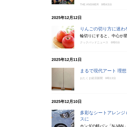
THE ANSWER
9時43分
2025年12月12日
りんごの切り方に迷わ
輪切りにすると、中心が
クックパッドニュース
6時0分
2025年12月11日
まるで現代アート 理
おたくま経済新聞
9時13分
2025年12月10日
多彩なシートアレンジも
スに
ホンダの軽バン「N-VAN