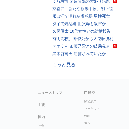
くら寿司 閉店間際の大盛り話題
京都に「新たな移動手段」初上陸
服は汗で濡れ皮膚乾燥 男性死亡
タイで銃乱射 祖父母も殺害か
久保優太 10代女性との結婚報告
有明高校、9回2死から大逆転勝利
テオくん 加藤乃愛との破局発表
黒木啓司氏 逮捕されていたか
もっと見る
ニューストップ
IT 経済
経済総合
主要
マーケット
Web
国内
ガジェット
社会