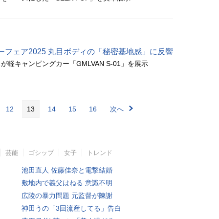
フェア2025 丸目ボディの「秘密基地感」に反響
軽キャンピングカー「GMLVAN S-01」を展示
12
13
14
15
16
次へ
芸能
ゴシップ
女子
トレンド
池田直人 佐藤佳奈と電撃結婚
敷地内で義父はねる 意識不明
広陵の暴力問題 元監督が陳謝
神田うの「3回流産してる」告白