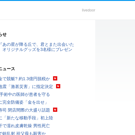
livedoor
らせ
『あの星が降る丘で、君とまた出会いた
』オリジナルグッズを3名様にプレゼン
ニュース
金で競艇? 約1.3億円脱税か
地震「激甚災害」に指定決定
 手術中の医師が患者を守る
に完全防備姿「金を出せ」
寿司 閉店間際の大盛り話題
に「新たな移動手段」初上陸
汗で濡れ皮膚乾燥 男性死亡
で銃乱射 祖父母も殺害か