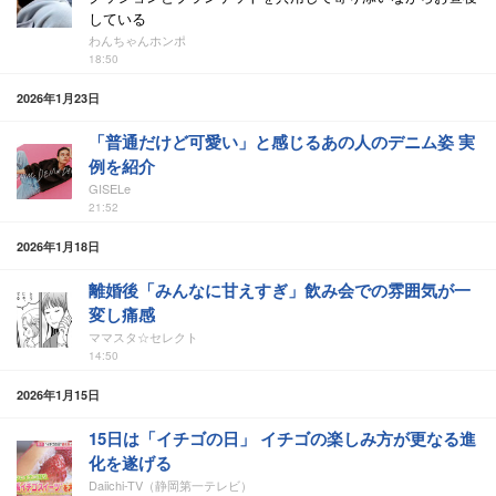
している
わんちゃんホンポ
18:50
2026年1月23日
「普通だけど可愛い」と感じるあの人のデニム姿 実
例を紹介
GISELe
21:52
2026年1月18日
離婚後「みんなに甘えすぎ」飲み会での雰囲気が一
変し痛感
ママスタ☆セレクト
14:50
2026年1月15日
15日は「イチゴの日」 イチゴの楽しみ方が更なる進
化を遂げる
Daiichi-TV（静岡第一テレビ）