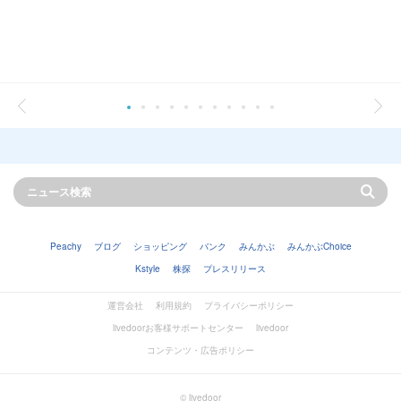
Peachy
ブログ
ショッピング
バンク
みんかぶ
みんかぶChoice
Kstyle
株探
プレスリリース
運営会社
利用規約
プライバシーポリシー
livedoorお客様サポートセンター
livedoor
コンテンツ・広告ポリシー
© livedoor