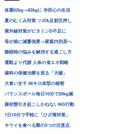
体重62kg→82kgに 寺田心の生活
夏のむくみ対策 ツボ&反射区押し
紫外線対策がビタミンD不足に
母が娘に減量強要→家庭内別居へ
睡眠時の悩みを解消する過ごし方
運動より代謝 人体の省エネ戦略
歯科の保健治療を巡る「大嘘」
大食い女子 46キロ体型の秘密
バランスボール毎日10分で20kg減
躁状態引き起こしかねないNG行動
1日10分で手軽に「ひざ痛対策」
キウイを食べる際の3つの注意点