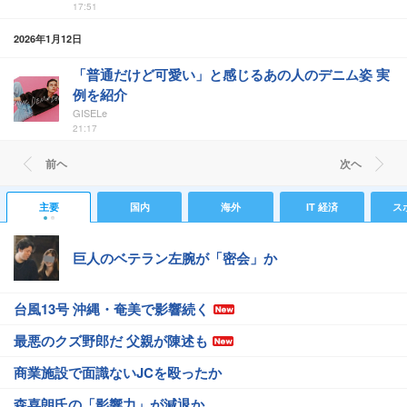
17:51
2026年1月12日
「普通だけど可愛い」と感じるあの人のデニム姿 実
例を紹介
GISELe
21:17
前ヘ
次ヘ
主要
国内
海外
IT 経済
ス
巨人のベテラン左腕が「密会」か
台風13号 沖縄・奄美で影響続く
最悪のクズ野郎だ 父親が陳述も
商業施設で面識ないJCを殴ったか
森喜朗氏の「影響力」が減退か