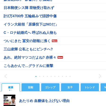
日本郵便シス障 荷物受け取れず
計2万4700件 五輪絡みで誹謗中傷
イラン大統領「原爆投下はNOだ」
C・ロナ結婚式へ 呼ばれぬ人物も
ついにきた 冨安の朗報に沸く
三山凌輝 公私ともにピンチへ?
あれ、絶対マツコだよね? 赤裸々
こらあかんで…グラドルに衝撃
健康
芸能
ゴシップ
女子
トレンド
Y
あたりめ 血糖値を上げない理由