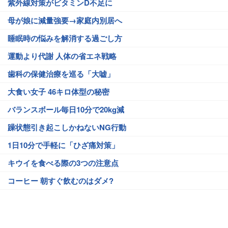
紫外線対策がビタミンD不足に
母が娘に減量強要→家庭内別居へ
睡眠時の悩みを解消する過ごし方
運動より代謝 人体の省エネ戦略
歯科の保健治療を巡る「大嘘」
大食い女子 46キロ体型の秘密
バランスボール毎日10分で20kg減
躁状態引き起こしかねないNG行動
1日10分で手軽に「ひざ痛対策」
キウイを食べる際の3つの注意点
コーヒー 朝すぐ飲むのはダメ?