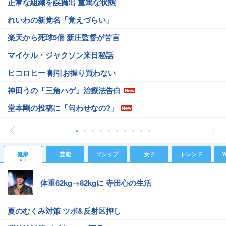
正常な組織を誤摘出 重篤な状態
れいわの新党名「覚えづらい」
楽天から死球5個 新庄監督が苦言
マイケル・ジャクソン来日秘話
ヒコロヒー 割引お握り買わない
神田うの「三角ハゲ」治療法告白
堂本剛の投稿に「匂わせなの?」
健康
芸能
ゴシップ
女子
トレンド
Y
体重62kg→82kgに 寺田心の生活
夏のむくみ対策 ツボ&反射区押し