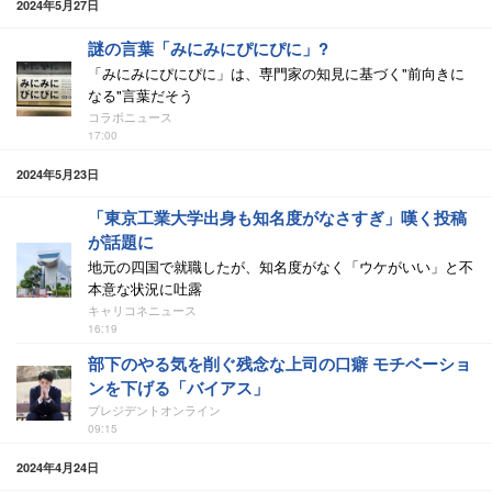
2024年5月27日
謎の言葉「みにみにぴにぴに」?
「みにみにぴにぴに」は、専門家の知見に基づく"前向きに
なる"言葉だそう
コラボニュース
17:00
2024年5月23日
「東京工業大学出身も知名度がなさすぎ」嘆く投稿
が話題に
地元の四国で就職したが、知名度がなく「ウケがいい」と不
本意な状況に吐露
キャリコネニュース
16:19
部下のやる気を削ぐ残念な上司の口癖 モチベーショ
ンを下げる「バイアス」
プレジデントオンライン
09:15
2024年4月24日