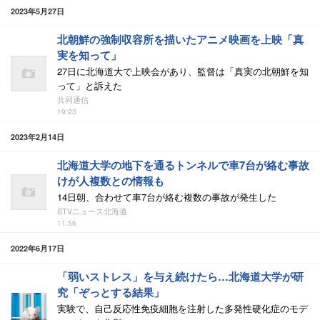
2023年5月27日
北朝鮮の強制収容所を描いたアニメ映画を上映「真
実を知って」
27日に北海道大で上映会があり、監督は「真実の北朝鮮を知
って」と訴えた
共同通信
19:23
2023年2月14日
北海道大学の地下を通るトンネルで車7台が絡む事故
けが人複数との情報も
14日朝、合わせて車7台が絡む複数の事故が発生した
STVニュース北海道
11:56
2022年6月17日
「弱いストレス」を与え続けたら…北海道大学が研
究「ぞっとする結果」
実験で、自己反応性免疫細胞を注射した多発性硬化症のモデ