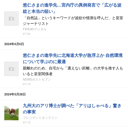
悠仁さまの進学先…宮内庁の異例発言で「広がる波
紋と本当の狙い」
「自然誌」というキーワードが波紋や憶測を呼んだ、と皇室
ジャーナリスト
FRIDAYデジタル
07:00
2024年4月6日
悠仁さまの進学先に北海道大学が急浮上か 自然環境
について学ぶのに最適
親離れのため、自宅から「通えない距離」の大学を推す人も
いると皇室関係者
NEWSポストセブン
07:15
2024年3月28日
九州大のアリ博士が調べた「アリはしゃべる」驚き
の事実
プレジデントオンライン
07:15