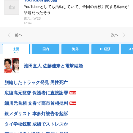
YouTuberとしても活動していて、全国の高校に関する動画が
話題だったそう
東スポWEB
20:04
前ヘ
次ヘ
主要
国内
海外
IT 経済
ス
池田直人 佐藤佳奈と電撃結婚
脱輪したトラック発見 男性死亡
広陵高元監督 保護者に直接謝罪
細川元首相 文春で高市首相批判
銀メダリスト 本多灯被告を起訴
タイ学校銃撃 成績でストレスか