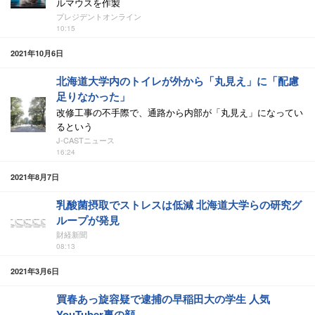
ルマウスを作製
プレジデントオンライン
10:15
2021年10月6日
北海道大学内のトイレが外から「丸見え」に「配慮
足りなかった」
改修工事の不手際で、通路から内部が「丸見え」になってい
るという
J-CASTニュース
16:24
2021年8月7日
乳酸菌摂取でストレスは低減 北海道大学らの研究グ
ループが発見
財経新聞
08:13
2021年3月6日
買春あっ旋容疑で逮捕の早稲田大の学生 人気
YouTuber裏の顔