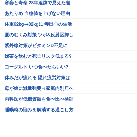
容姿と寿命 28年追跡で見えた差
あたりめ 血糖値を上げない理由
体重62kg→82kgに 寺田心の生活
夏のむくみ対策 ツボ&反射区押し
紫外線対策がビタミンD不足に
緑茶を飲むと死亡リスク低まる?
ヨーグルト いつ食べたらいい?
休みだが疲れる 隠れ疲労対策は
母が娘に減量強要→家庭内別居へ
内科医が低糖質麺を食べ比べ検証
睡眠時の悩みを解消する過ごし方