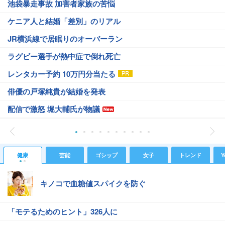
池袋暴走事故 加害者家族の苦悩
ケニア人と結婚「差別」のリアル
JR横浜線で居眠りのオーバーラン
ラグビー選手が熱中症で倒れ死亡
レンタカー予約 10万円分当たる
俳優の戸塚純貴が結婚を発表
配信で激怒 堀大輔氏が物議
健康
芸能
ゴシップ
女子
トレンド
Y
キノコで血糖値スパイクを防ぐ
「モテるためのヒント」326人に