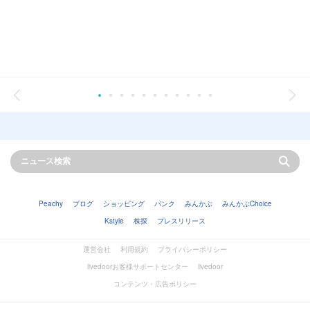
Peachy
ブログ
ショッピング
バンク
みんかぶ
みんかぶChoice
Kstyle
株探
プレスリリース
運営会社
利用規約
プライバシーポリシー
livedoorお客様サポートセンター
livedoor
コンテンツ・広告ポリシー