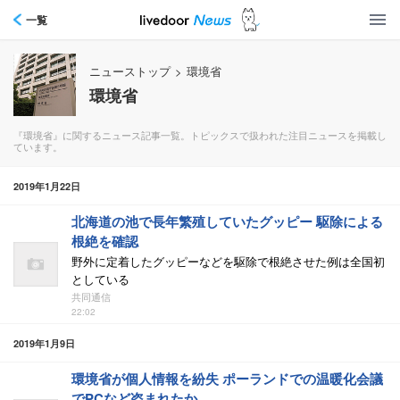
一覧
ニューストップ
>
環境省
環境省
『環境省』に関するニュース記事一覧。トピックスで扱われた注目ニュースを掲載し
ています。
2019年1月22日
北海道の池で長年繁殖していたグッピー 駆除による
根絶を確認
野外に定着したグッピーなどを駆除で根絶させた例は全国初
としている
共同通信
22:02
2019年1月9日
環境省が個人情報を紛失 ポーランドでの温暖化会議
でPCなど盗まれたか