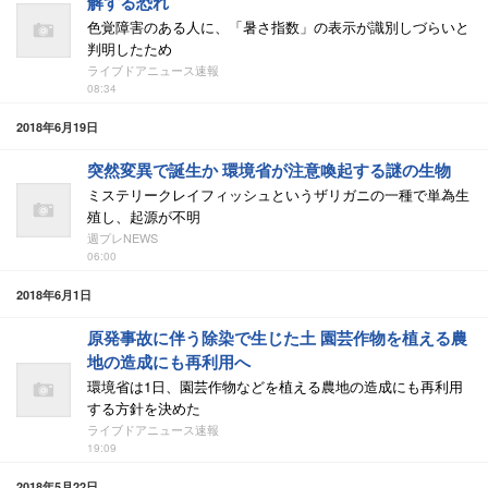
解する恐れ
色覚障害のある人に、「暑さ指数」の表示が識別しづらいと
判明したため
ライブドアニュース速報
08:34
2018年6月19日
突然変異で誕生か 環境省が注意喚起する謎の生物
ミステリークレイフィッシュというザリガニの一種で単為生
殖し、起源が不明
週プレNEWS
06:00
2018年6月1日
原発事故に伴う除染で生じた土 園芸作物を植える農
地の造成にも再利用へ
環境省は1日、園芸作物などを植える農地の造成にも再利用
する方針を決めた
ライブドアニュース速報
19:09
2018年5月22日