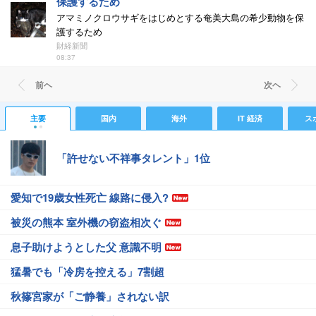
保護するため
アマミノクロウサギをはじめとする奄美大島の希少動物を保
護するため
財経新聞
08:37
前ヘ
次ヘ
主要
国内
海外
IT 経済
ス
「許せない不祥事タレント」1位
愛知で19歳女性死亡 線路に侵入?
被災の熊本 室外機の窃盗相次ぐ
息子助けようとした父 意識不明
猛暑でも「冷房を控える」7割超
秋篠宮家が「ご静養」されない訳