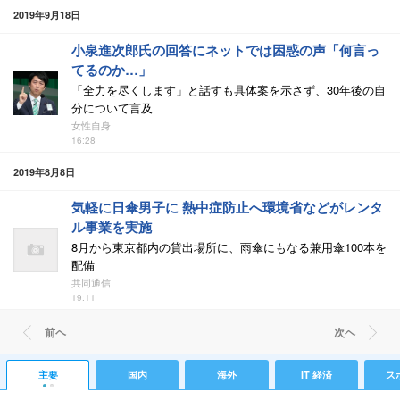
2019年9月18日
小泉進次郎氏の回答にネットでは困惑の声「何言っ
てるのか…」
「全力を尽くします」と話すも具体案を示さず、30年後の自
分について言及
女性自身
16:28
2019年8月8日
気軽に日傘男子に 熱中症防止へ環境省などがレンタ
ル事業を実施
8月から東京都内の貸出場所に、雨傘にもなる兼用傘100本を
配備
共同通信
19:11
前ヘ
次ヘ
主要
国内
海外
IT 経済
ス