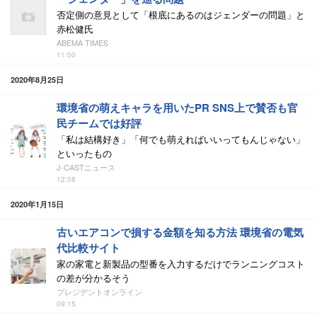
否定側の意見として「根底にあるのはジェンダーの問題」と
赤松健氏
ABEMA TIMES
11:00
2020年8月25日
環境省の萌えキャラを用いたPR SNS上で賛否も官
民チームでは好評
「私は結構好き」「何でも萌えればいいってもんじゃない」
といったもの
J-CASTニュース
12:08
2020年1月15日
古いエアコンで損する金額を知る方法 環境省の電気
代比較サイト
家の家電と新製品の型番を入力するだけでランニングコスト
の差が分かるそう
プレジデントオンライン
09:15