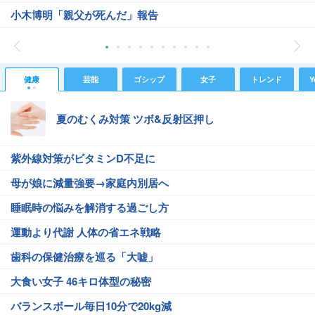
小木博明「親父が死んだ」報告
健康
芸能
ゴシップ
女子
トレンド
Y
夏のむくみ対策 ツボ&反射区押し
紫外線対策がビタミンD不足に
母が娘に減量強要→家庭内別居へ
睡眠時の悩みを解消する過ごし方
運動より代謝 人体の省エネ戦略
歯科の保健治療を巡る「大嘘」
大食い女子 46キロ体型の秘密
バランスボール毎日10分で20kg減