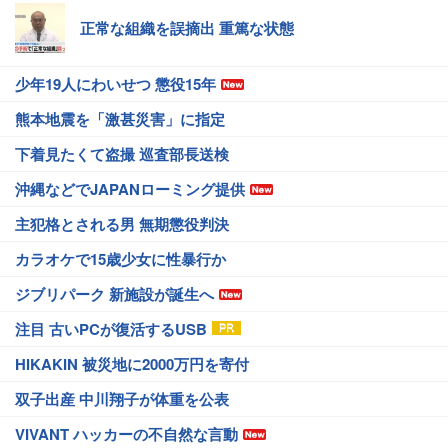
正常な組織を誤摘出 重篤な状態
少年19人にわいせつ 懲役15年
熊本地震を「激甚災害」に指定
下着見たくて盗撮 巡査部長送検
沖縄などでJAPANローミング提供
主犯格とされる男 無期懲役判決
カラオケで15歳少女に性暴行か
ジブリパーク 新施設が誕生へ
注目 古いPCが復活するUSB
HIKAKIN 被災地に2000万円を寄付
双子出産 中川翔子が体重を公表
VIVANT ハッカーの不自然な言動