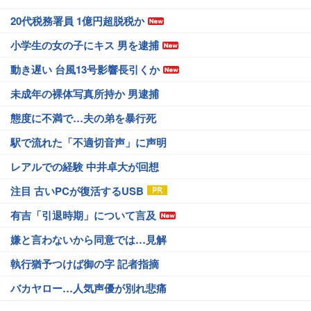
20代税務署員 1億円超脱税か
小学生の女の子にキス 男を逮捕
動き遅い 台風13号影響長引くか
未成年の裸体写真所持か 男逮捕
態度に不満で…夫の弟を暴行死
駅で流れた「不適切音声」に声明
レアルでの経験 中井卓大が回想
注目 古いPCが復活するUSB
有吉「引退時期」について言及
嫌と言わないから同意では…見解
執行猶予つけば御の字 記者指摘
バカヤロー…人気声優が別れ悲痛