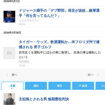
2026年5月1日
ドジャース捕手の「デブ野郎」発言が波紋…敵軍選
手「何を言ってるんだ？」
ココカラネクスト
05:20
2026年3月28日
タイガー・ウッズ、飲酒運転か…米フロリダ州で逮
捕される 男子ゴルフ
自宅近くを運転中にほかの車に衝突し、自身の車は横転した
という
共同通信
13:42
前ヘ
次ヘ
主要
国内
海外
IT 経済
ス
主犯格とされる男 無期懲役判決