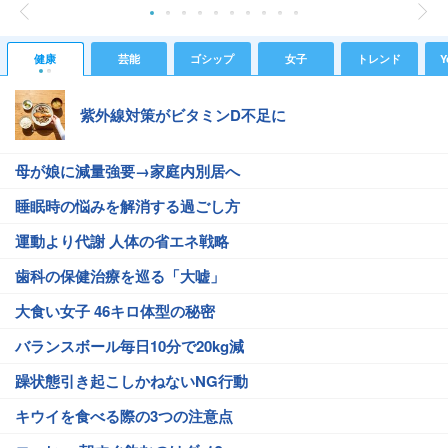
健康
芸能
ゴシップ
女子
トレンド
Y
紫外線対策がビタミンD不足に
母が娘に減量強要→家庭内別居へ
睡眠時の悩みを解消する過ごし方
運動より代謝 人体の省エネ戦略
歯科の保健治療を巡る「大嘘」
大食い女子 46キロ体型の秘密
バランスボール毎日10分で20kg減
躁状態引き起こしかねないNG行動
キウイを食べる際の3つの注意点