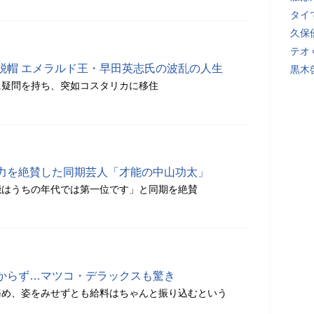
タイ
久保
テオ
脱帽 エメラルド王・早田英志氏の波乱の人生
黒木
に疑問を持ち、突如コスタリカに移住
力を絶賛した同期芸人「才能の中山功太」
能はうちの年代では第一位です」と同期を絶賛
からず…マツコ・デラックスも驚き
務め、姿をみせずとも給料はちゃんと振り込むという