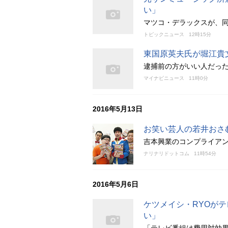
い」
マツコ・デラックスが、
トピックニュース
12時15分
東国原英夫氏が堀江貴
逮捕前の方がいい人だっ
マイナビニュース
11時0分
2016年5月13日
お笑い芸人の若井おさ
吉本興業のコンプライアン
ナリナリドットコム
11時54分
2016年5月6日
ケツメイシ・RYOが
い」