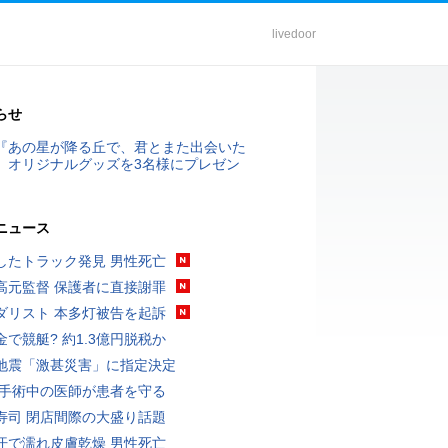
livedoor
らせ
『あの星が降る丘で、君とまた出会いた
』オリジナルグッズを3名様にプレゼン
ニュース
したトラック発見 男性死亡
高元監督 保護者に直接謝罪
ダリスト 本多灯被告を起訴
金で競艇? 約1.3億円脱税か
地震「激甚災害」に指定決定
 手術中の医師が患者を守る
寿司 閉店間際の大盛り話題
汗で濡れ皮膚乾燥 男性死亡