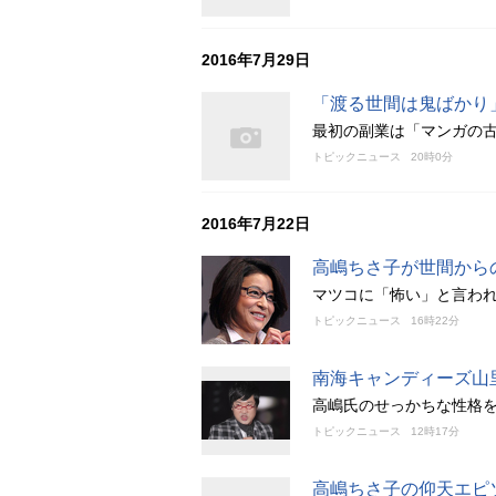
2016年7月29日
「渡る世間は鬼ばかり
最初の副業は「マンガの古
トピックニュース
20時0分
2016年7月22日
高嶋ちさ子が世間から
マツコに「怖い」と言わ
トピックニュース
16時22分
南海キャンディーズ山
高嶋氏のせっかちな性格
トピックニュース
12時17分
高嶋ちさ子の仰天エピ