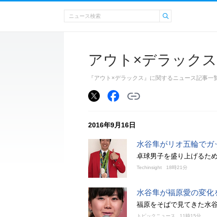
アウト×デラックス
『アウト×デラックス』に関するニュース記事一
2016年9月16日
水谷隼がリオ五輪でガ
卓球男子を盛り上げるた
Techinsight
18時21分
水谷隼が福原愛の変化
福原をそばで見てきた水
トピックニュース
11時15分