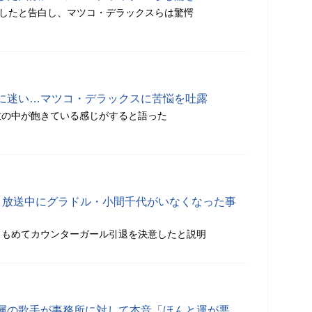
をしたと告白し、マツコ・デラックスらは驚愕
に迷い…マツコ・デラックスに苦悩を吐露
世の中が飽きている感じがすると語った
」放送中にグラドル・小間千代がいなくなった事
ともめてカウンターガール引退を決意したと説明
属の歌手が事務所に対して本音「ほんと運が悪