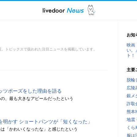
お知
映画
覧。トピックスで扱われた注目ニュースを掲載しています。
い。
ト！
主要
脱輪
広陵
ッツポーズをした理由を語る
銀メ
めの、最も大きなアピールだったという
詐取
熊本
地震
を明かす ショートパンツが「短くなった」
くら
谷は「かわいくなったな」と感じたという
服は