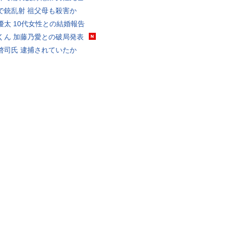
で銃乱射 祖父母も殺害か
優太 10代女性との結婚報告
くん 加藤乃愛との破局発表
啓司氏 逮捕されていたか