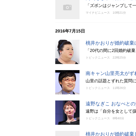
「ズボンはジャンプして
マイナビニュース
10時21分
2016年7月15日
桃井かおりが婚約破棄
「20代の間に2回婚約破
トピックニュース
22時25分
南キャン山里亮太がず
山里の話題とずれた質問
トピックニュース
11時26分
遠野なぎこ おなべと
遠野は「自分を女として
トピックニュース
8時40分
桃井かおりが婚約破棄