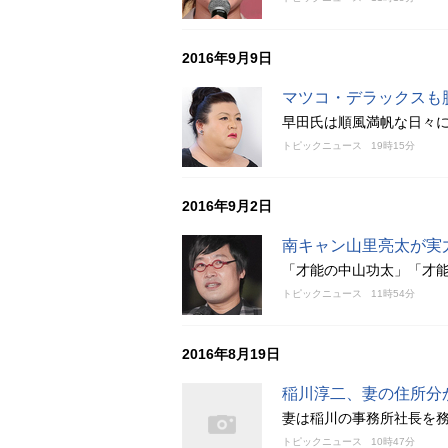
2016年9月9日
マツコ・デラックスも
早田氏は順風満帆な日々
トピックニュース
19時15分
2016年9月2日
南キャン山里亮太が実
「才能の中山功太」「才
トピックニュース
11時54分
2016年8月19日
稲川淳二、妻の住所分
妻は稲川の事務所社長を
トピックニュース
10時47分