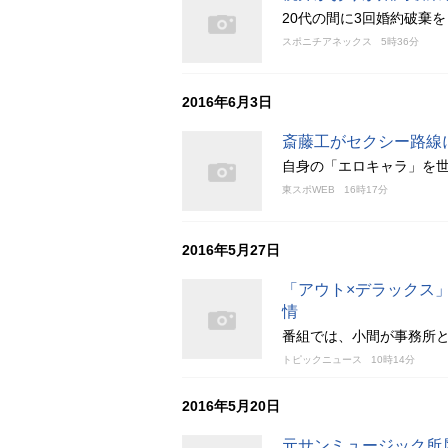
20代の間に3回婚約破棄
スポニチアネックス
5時36分
2016年6月3日
斎藤工がセクシー路線
自身の「エロキャラ」を
東スポWEB
16時17分
2016年5月27日
「アウト×デラックス
情
番組では、小間が事務所
トピックニュース
10時14分
2016年5月20日
元サンミュージック所