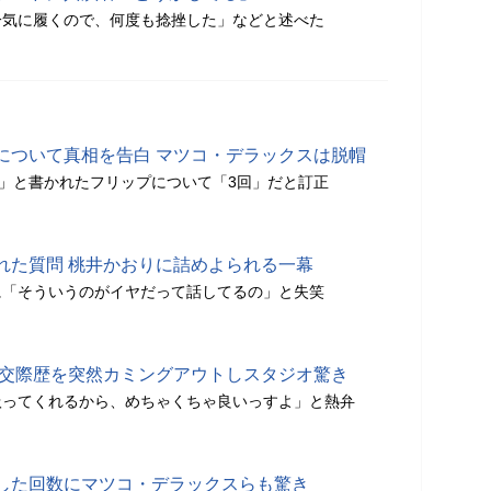
一気に履くので、何度も捻挫した」などと述べた
について真相を告白 マツコ・デラックスは脱帽
棄」と書かれたフリップについて「3回」だと訂正
れた質問 桃井かおりに詰めよられる一幕
に「そういうのがイヤだって話してるの」と失笑
の交際歴を突然カミングアウトしスタジオ驚き
扱ってくれるから、めちゃくちゃ良いっすよ」と熱弁
した回数にマツコ・デラックスらも驚き