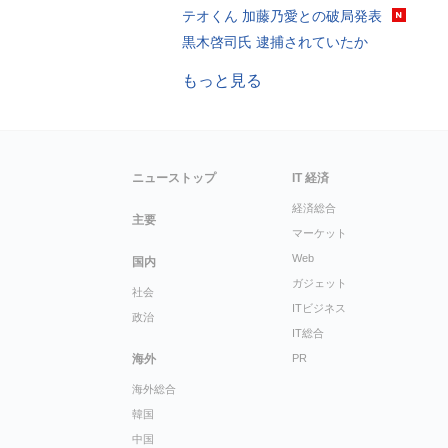
テオくん 加藤乃愛との破局発表
黒木啓司氏 逮捕されていたか
もっと見る
ニューストップ
IT 経済
経済総合
主要
マーケット
Web
国内
ガジェット
社会
ITビジネス
政治
IT総合
海外
PR
海外総合
韓国
中国