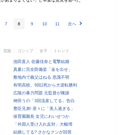
果があまりよくない」と率直な意見を述べた
7
8
9
10
11
次へ
芸能
ゴシップ
女子
トレンド
池田直人 佐藤佳奈と電撃結婚
真夏に完全防備姿「金を出せ」
敷地内で義父はねる 意識不明
有明高校、9回2死から大逆転勝利
広陵の暴力問題 元監督が陳謝
神田うの「3回流産してる」告白
豊臣兄弟! 茶々に「美人過ぎる」
保育園園長 女児にわいせつか
「外国人受け入れ反対」大幅増
結婚してる? さかなクンが回答