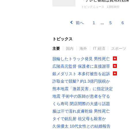
「テレビ番組は費用対効
トピックニュース
13時38分
...
前へ
1
5
6
トピックス
主要
国内
海外
IT 経済
スポーツ
脱輪したトラック発見 男性死亡
広陵高元監督 保護者に直接謝罪
銀メダリスト 本多灯被告を起訴
詐取金で競艇? 約1.3億円脱税か
熊本地震「激甚災害」に指定決定
地震 手術中の医師が患者を守る
くら寿司 閉店間際の大盛り話題
服は汗で濡れ皮膚乾燥 男性死亡
タイで銃乱射 祖父母も殺害か
久保優太 10代女性との結婚報告