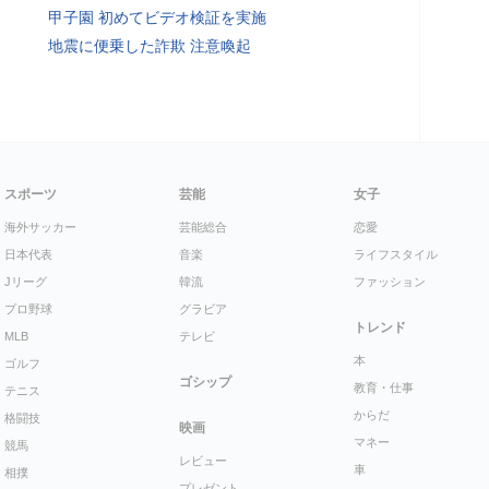
甲子園 初めてビデオ検証を実施
地震に便乗した詐欺 注意喚起
スポーツ
芸能
女子
海外サッカー
芸能総合
恋愛
日本代表
音楽
ライフスタイル
Jリーグ
韓流
ファッション
プロ野球
グラビア
トレンド
MLB
テレビ
本
ゴルフ
ゴシップ
教育・仕事
テニス
からだ
格闘技
映画
マネー
競馬
レビュー
車
相撲
プレゼント